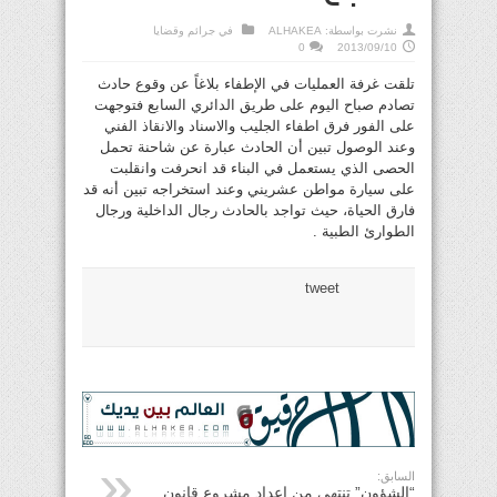
نشرت بواسطة:
ALHAKEA
في
جرائم وقضايا
0
2013/09/10
تلقت غرفة العمليات في الإطفاء بلاغاً عن وقوع حادث
تصادم صباح اليوم على طريق الدائري السابع فتوجهت
على الفور فرق اطفاء الجليب والاسناد والانقاذ الفني
وعند الوصول تبين أن الحادث عبارة عن شاحنة تحمل
الحصى الذي يستعمل في البناء قد انحرفت وانقلبت
على سيارة مواطن عشريني وعند استخراجه تبين أنه قد
فارق الحياة، حيث تواجد بالحادث رجال الداخلية ورجال
الطوارئ الطبية .
tweet
السابق:
“الشؤون” تنتهي من إعداد مشروع قانون