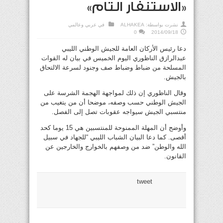
«الاستنفار التام»
نشرت بواسطة:
ALHAKEA
في
عربي وعالمي
0
2014/09/18
دعا رئيس الأركان العامة للجيش الوطني الليبي
عبدالرازق الناظوري اليوم الخميس في بيان له القوات
المسلحة من ضباط وضباط صف وجنود لسرعة الالتحاق
بالجيش.
وقال الناظوري إن ذلك لمواجهة الهجمة الشرسة على
الجيش الوطني حسب وصفه، موضحا أن من يتغيب من
منتسبي الجيش سيواجه عقوبات تصل إلى الفصل.
وأوضح أن المهلة الممنوحة للمنتسبين هي 15 يوما كحد
أقصى. كما دعا البيان الشباب الليبي “للجهاد في سبيل
الله والوطن” ضد من وصفهم بالخوارج والخارجين عن
القانون.
tweet