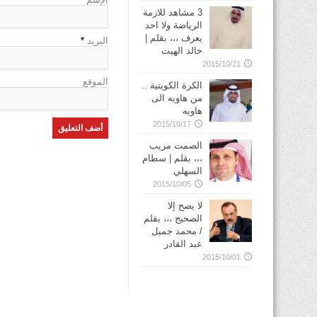
3 مشاهد للازمة
الرياضة ولا احد
يعرف ،،، بقلم |
البريد
*
خالد الهيت
2015/10/21
الموقع
الكرة الكويتية ..
من هاويه الى
هاويه
2015/10/17
الصمت مريب
،،، بقلم | سطام
السهلي
2015/10/05
لا يصح إلا
الصحيح ،،، بقلم
/ محمد جميل
عبد القادر
2015/10/01