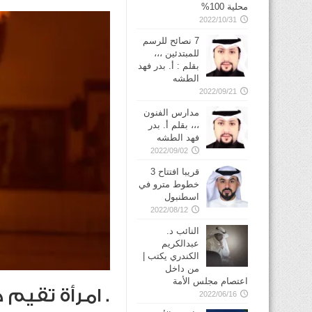
محلية 100%
2022/10/31
7 نصائح للرسم
للمبتدئين ،،،
بقلم : أ. بدر فهد
الطشه
2022/09/21
مدارس الفنون
،،، بقلم أ. بدر
فهد الطشه
2022/09/02
قريبا افتتاح 3
خطوط مترو في
2022/08/12
النائب د.
عبدالكريم
الكندري يكتب |
من داخل
اعتصام مجلس الأمة
. امرأة تقيم
2022/06/16