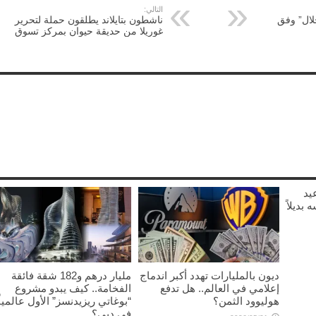
التالي:
حلال” وفق
ناشطون بتايلاند يطلقون حملة لتحرير
غوريلا من حديقة حيوان بمركز تسوق
يد
نفسه بديلاً
ديون بالمليارات تهدد أكبر اندماج
مليار درهم و182 شقة فائقة
إعلامي في العالم.. هل تدفع
الفخامة.. كيف يبدو مشروع
هوليوود الثمن؟
“بوغاتي ريزيدنسز” الأول عالمياً
في دبي؟