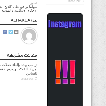
2021/11/17
السابق:
ليتوانيا توافق على “الذبح ال
الأحكام الإسلامية واليهودية
عن ALHAKEA
مقالات مشابهة
ترامب يهدد بإلغاء حفلات ع
أمريكا الـ250.. ويعرض 
للفنانين
2026/05/31