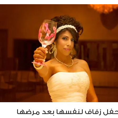
 حفل زفاف لنفسها بعد مرضها