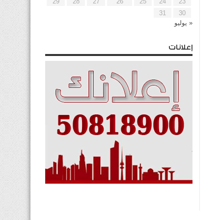
29
28
27
26
25
24
23
31
30
« يوليو
إعلانات