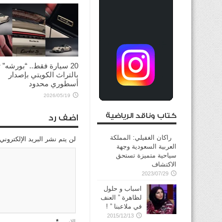
20 سيارة فقط.. “بورشه”
بالتراث الكويتي بإصدار
أسطوري محدود
2026/05/19
كتاب وناقد الرياضية
اضف رد
راكان الغفيلي: المملكة
لن يتم نشر البريد الإلكتروني
العربية السعودية وجهة
سياحية متميزة تستحق
الاكتشاف
2023/07/29
اسباب و حلول
لظاهرة ” العنف
في ملاعبنا ” !
2015/12/13
الإسم
*