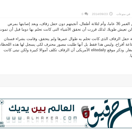
في
منوعات
2014/09/23
0
نيتى نجرون هى امرأة تبلغ من العمر 36 عاما، وأم لثلاثة أطفال، أنجبتهم دون حفل زفاف، وبعد إصابتها بمرض
 لن تعيش طويلا، لذلك قررت أن تحقق الأشياء التى كانت تحلم بها دوما قبل أن تموت
مة حفل الزفاف الذى كانت تحلم به طوال عمرها ولم يتحقق، وقامت بشراء فستان
اعة أفراح، وليس هذا فقط بل أنها طلبت مصور محترف لكى يسجل لها هذه اللحظا
ويلتقط لها صورا مع أبنائها الصغار. وذكر موقع elitedaily الأمريكى أن الزفاف تكلف أموالا كبيرة ولكن نيتى كانت
.