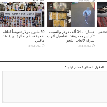
2026/05/31
2026/05/19
 تحتفي
خسارة بـ 34 ألف دولار والسبب
50 مليون دولار تعويضاً لعائلة
“أكياس معكرونة”.. تفاصيل أغرب
ضحية تحطم طائرة بوينغ 737
سرقة لألعاب الليغو
ماكس
2026/05/14
2026/05/14
 . الحقول المطلوبة مشار لها بـ
*