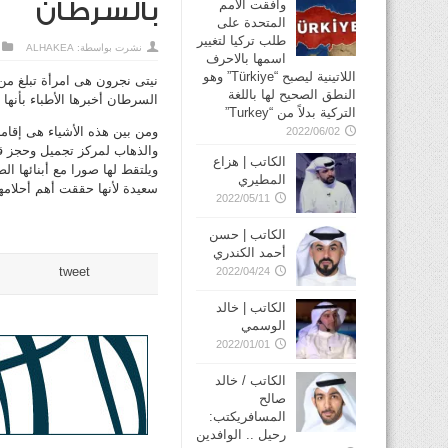
وافقت الأمم
بالسرطان
المتحدة على
طلب تركيا لتغيير
نشرت بواسطة:
ALHAKEA
اسمها بالاحرف
اللاتينية ليصبح “Türkiye” وهو
النطق الصحيح لها باللغة
السرطان أخبرها الأطباء بأنها
التركية بدلاً من “Turkey”
ومن بين هذه الأشياء هى إقا
2022/06/02
والذهاب لمركز تجميل وحجز ق
الكاتب | هزاع
المطيري
سعيدة لأنها حققت أهم أحلامها
2022/05/11
الكاتب | حسن
أحمد الكندري
tweet
2022/04/24
الكاتب | خالد
الوسمي
2022/01/01
الكاتب / خالد
صالح
المسافريكتب:
رحيل .. الوافدين