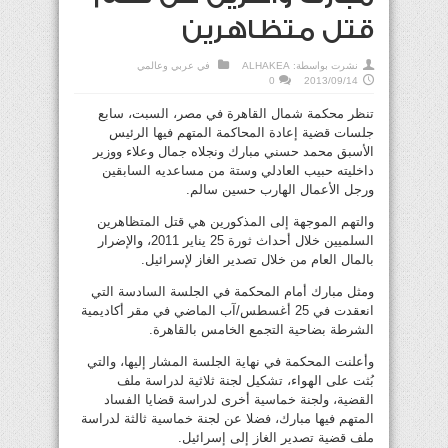
قتل متظاهرين
نشرت بواسطة:
ALHAKEA
في
عربي وعالمي
0
2013/09/14
تنظر محكمة شمال القاهرة في مصر، السبت، سابع
جلسات قضية إعادة المحاكمة المتهم فيها الرئيس
الأسبق محمد حسني مبارك ونجلاه جمال وعلاء ووزير
داخليته حبيب العادلي وستة من مساعديه السابقين
ورجل الأعمال الهارب حسين سالم.
والتهم الموجهة إلى المذكورين هي قتل المتظاهرين
السلميين خلال أحداث ثورة 25 يناير 2011، والإضرار
بالمال العام من خلال تصدير الغاز لإسرائيل.
ومثل مبارك أمام المحكمة في الجلسة السادسة التي
انعقدت في 25 أغسطس/آب الماضي في مقر أكاديمية
الشرطة بضاحية التجمع الخامس بالقاهرة.
وأعلنت المحكمة في نهاية الجلسة المشار إليها، والتي
بُثت على الهواء، تشكيل لجنة ثلاثية لدراسة ملف
القضية، ولجنة خماسية أخرى لدراسة قضايا الفساد
المتهم فيها مبارك، فضلا عن لجنة خماسية ثالثة لدراسة
ملف قضية تصدير الغاز إلى إسرائيل.