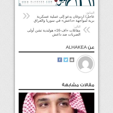
السابق:
عاجل/ اردوغان يدعو إلى عملية عسكرية
برية لمواجهة «داعش» في سوريا والعراق
التالي:
مقاتلات «اف-16» هولندية تشن أولى
الضربات ضد داعش
عن ALHAKEA
مقالات مشابهة