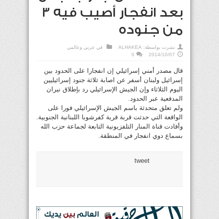
بعد انفجار أصيب فيه 3
من جنوده
نشرت بواسطة:
ALHAKEA
في
عربي وعالمي
0
2014/10/07
قال مصدر أمني إسرائيلي إن انفجارا على الحدود بين
إسرائيل ولبنان أسفر عن اصابة ثلاثة جنود إسرائيليين
اليوم الثلاثاء وإن الجيش الإسرائيلي رد بإطلاق نيران
المدفعية عبر الحدود.
ولم تعلق متحدثة باسم الجيش الإسرائيلي فورا على
الواقعة التي حدثت قربة قرية كفرشوبا اللبنانية الجنوبية.
وأفادت قناة المنار التلفزيونية التابعة لجماعة حزب الله
بسماع دوي انفجار في المنطقة.
tweet