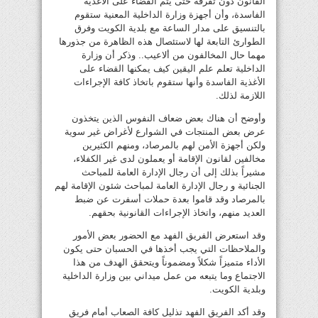
القانون دون تفرقة حتى يتم القضاء على الأغذية
الفاسدة، وأن أجهزة وزارة الداخلية المعنية ستقوم
بالتنسيق على مدار الساعة مع بلدية الكويت وفرق
الطوارئ التابعة لها لاستئصال هذه الظاهرة من جذورها
مهما حال المخالفون من ألاعيب.. وذكر أن وزارة
الداخلية تعلم علم اليقين كيف يمكنها القضاء على
الأغذية الفاسدة وأنها ستقوم باتخاذ كافة الإجراءات
اللازمة لذلك.
وأوضح أن هناك بعض ضعاف النفوس الذين يتخذون
عرض بعض المنتجات في الشوارع لأغراض غير سوية
ولكن أجهزة الأمن لهم بالمرصاد، ومنهم الكثيرين
مخالفين لقانون الإقامة أو يعملون لدى غير الكفلاء،
مشيراً بذلك إلى أن رجال الإدارة العامة للمباحث
الجنائية و رجال الإدارة العامة لمباحث شئون الإقامة لهم
بالمرصاد وقد قاموا بعدة حملات أسفرت عن ضبط
العديد منهم، واتخاذ الإجراءات القانونية بحقهم.
وقد استعرض الفريق الفهد مع الحضور بعض الأمور
والملاحظات التي يجب أخذها في الحسبان حتى يكون
الأداء متميزاً شكلاً ومضموناً ويتحقق الهدف من هذا
الاجتماع وما يتبعه من عمل ميداني بين وزارة الداخلية
وبلدية الكويت.
وقد أكد الفريق الفهد تذليل كافة الصعاب أمام فريق