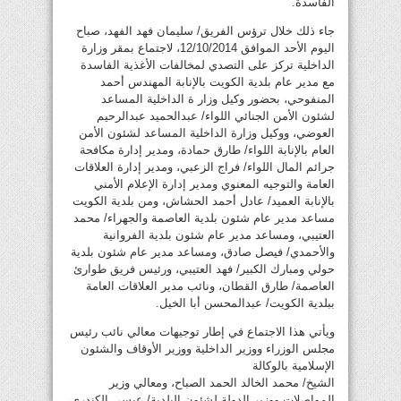
الفاسدة.
جاء ذلك خلال ترؤس الفريق/ سليمان فهد الفهد، صباح
اليوم الأحد الموافق 12/10/2014، لاجتماع بمقر وزارة
الداخلية تركز على التصدي لمخالفات الأغذية الفاسدة
مع مدير عام بلدية الكويت بالإنابة المهندس أحمد
المنفوحي، بحضور وكيل وزار ة الداخلية المساعد
لشئون الأمن الجنائي اللواء/ عبدالحميد عبدالرحيم
العوضي، ووكيل وزارة الداخلية المساعد لشئون الأمن
العام بالإنابة اللواء/ طارق حمادة، ومدير إدارة مكافحة
جرائم المال اللواء/ فراج الزعبي، ومدير إدارة العلاقات
العامة والتوجيه المعنوي ومدير إدارة الإعلام الأمني
بالإنابة العميد/ عادل أحمد الحشاش، ومن بلدية الكويت
مساعد مدير عام شئون بلدية العاصمة والجهراء/ محمد
العتيبي، ومساعد مدير عام شئون بلدية الفروانية
والأحمدي/ فيصل صادق، ومساعد مدير عام شئون بلدية
حولي ومبارك الكبير/ فهد العتيبي، ورئيس فريق طوارئ
العاصمة/ طارق القطان، ونائب مدير العلاقات العامة
ببلدية الكويت/ عبدالمحسن أبا الخيل.
ويأتي هذا الاجتماع في إطار توجيهات معالي نائب رئيس
مجلس الوزراء ووزير الداخلية ووزير الأوقاف والشئون
الإسلامية بالوكالة
الشيخ/ محمد الخالد الحمد الصباح، ومعالي وزير
المواصلات ووزير الدولة لشئون البلدية/ عيسى الكندري،