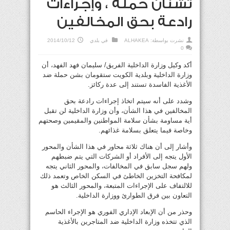
تشنان حملة ، وإجراءات
رادعة بحق المخالفين
نشرت بواسطة:
ALHAKEA
في
بلدي
2014/10/12
0
أكد وكيل وزارة الداخلية الفريق/ سليمان فهد الفهد، أن
وزارة الداخلية وبلدية الكويت ستقومان بشن حملة ضد
الأغذية الفاسدة تستند إلى عدة ركائز.
وشدد على أنه سيتم اتخاذ إجراءات رادعة بحق
المخالفين في هذا الشأن، وأن وزارة الداخلية لن تقبل
أية مساومة بشأن سلامة المواطنين والمقيمين وصحتهم
وخاصة فيما يتعلق بسلامة غذائهم.
وأشار إلى أن هناك ثلاثة محاور في هذا الشأن والمحور
الأول يتجه إلى الأفراد أو الشركات التي يتم ضبطهم
ولهم سجل سابق في المخالفات، والمحور الثاني يتجه
لمكافحة التخزين الخاطئ في السكن الخاص وتعمد ذلك
للالتفاف على الإجراءات المتبعة، والمحور الثالث هو
التعاون بين فرق الطوارئ ووزارة الداخلية.
وحذر من أن الإبعاد الإداري الفوري هو الإجراء الحاسم
الذي تتخذه وزارة الداخلية ضد المتاجرين بالأغذية