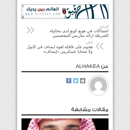
السابق:
اشتباكات في هونغ كونغ لدى محاولة
الشرطة ازالة متاريس المعتصمين
التالي:
هجوم على قافلة لقوة ايساف في كابول
ولا ضحايا عسكريين «إيساف»
عن ALHAKEA
مقالات مشابهة