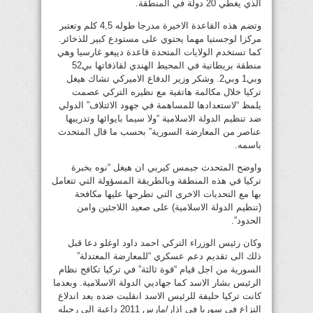
الذي يغطي 20 دولة في المنطقة.
وتضم هذه القاعدة الاخيرة مدرجا طوله 4,5 كلم وتعتبر
مركزا لوجستيا مهما يحتوي على مستودع كبير للذخائر.
كما تستخدم الولايات المتحدة قاعدة دييغو غارسيا وهي
منطقة بريطانية في المحيط الهندي لقاذفاتها بي52
وبي1 وبي2. وشكر وزير الدفاع الاميركي تشاك هيغل
تركيا خلال مكالمة هاتفية مع نظيره التركي عصمت
يلمظ “لاستعدادها للمساهمة في جهود الائتلاف” الدولي
ضد تنظيم الدولة الاسلامية “ولا سيما بايوائها وتدريبها
عناصر من المعارضة السورية” بحسب ما قال المتحدث
باسمه.
واوضح المتحدث جيمس كيربي ان هيغل “نوه بخبرة
تركيا في هذه المنطقة وبالطريقة المسؤولة التي تتعامل
بها مع التحديات الاخرى التي تطرحها عليها مكافحة
(تنظيم الدولة الاسلامية) على صعيد اللاجئين وامن
الحدود”.
وكان رئيس الوزراء التركي احمد داود اوغلو دعا قبل
ذلك الى تقديم دعم عسكري “للمعارضة المعتدلة”
السورية من اجل قيام “قوة ثالثة” في تركيا تكافح نظام
الرئيس بشار الاسد كما جهاديي الدولة الاسلامية. وبعدما
كانت تركيا حليفة للرئيس الاسد انقلبت ضده بعد اندلاع
النزاع في سوريا في اذار/مارس 2011 داعية الى رحيله