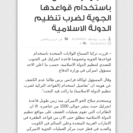
باستخدام قواعدها
الجوية لضرب تنظيم
الدولة الاسلامية
نشرت بواسطة:
ALHAKEA
في
عربي وعالمي
0
2014/10/13
– قررت تركيا السماح للولايات المتحدة باستخدام
قواعدها الجوية وخصوصا قاعدة انجرليك في الجنوب
للتصدي لتنظيم الدولة الاسلامية، حسب ما اعلن الاحد
مسؤول اميركي في وزارة الدفاع.
وقال المسؤول لوكالة فرانس برس طالبا عدم الكشف
عن هويته ان “تفاصيل استخدام (القواعد التركية لضرب
تنظيم الدولة الاسلامية) ما زالت قيد البحث”.
ويستخدم سلاح الجو الاميركي منذ زمن طويل قاعدة
انجرليك حيث ينشر حوالى 1500 من عناصره. الا ان
الطائرات التي تقوم بعمليات القصف على مواقع تنظيم
الدولة الاسلامية تنطلق حتى الان من قواعد الظفرة في
الامارات العربية المتحدة وعلي السالم في الكويت
والعديد في قطر حيث مركز العمليات الجوية الاميركي