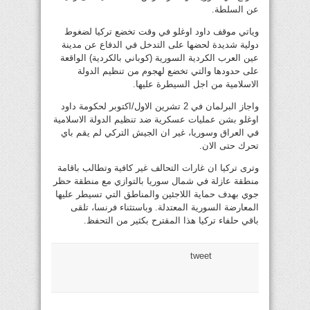
عن السلطة.
وياتي موقف داود اوغلو في وقت تخضع تركيا لضغوط
دولية شديدة لحضها على التدخل في الدفاع عن مدينة
عين العرب الكردية السورية (كوباني بالكردية) الواقعة
على حدودها والتي تخضع لهجوم من تنظيم الدولة
الاسلامية من اجل السيطرة عليها.
واجاز البرلمان في 2 تشرين الاول/اكتوبر لحكومة داود
اوغلو بشن عمليات عسكرية ضد تنظيم الدولة الاسلامية
في العراق وسوريا، غير ان الجيش التركي لم يقم باي
تحرك حتى الان.
وترى تركيا ان غارات التحالف غير كافية وتطالب باقامة
منطقة عازلة في شمال سوريا بالتوازي مع منطقة حظر
جوي بهدف حماية اللاجئين والمناطق التي تسيطر عليها
المعارضة السورية المعتدلة. وباستثناء فرنسا، تلقى
باقي حلفاء تركيا هذا المقترح بكثير من التحفظ.
tweet