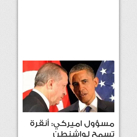
مسؤول اميركي: أنقرة
تسمح لواشنطن