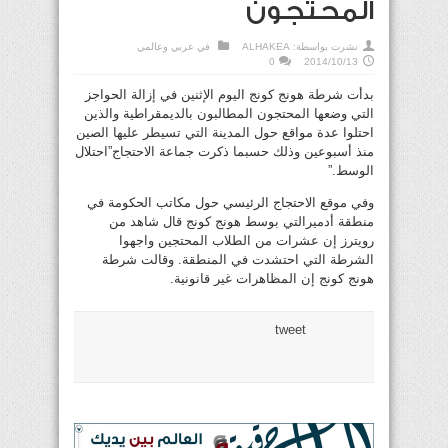
المحتجون
نشرت بواسطة:
ALHAKEA
في
عربي وعالمي
0
2014/10/13
بدأت شرطة هونج كونج اليوم الإثنين في إزالة الحواجز
التي وضعها المحتجون المطالبون بالديمقراطية والذين
احتلوا عدة مواقع حول المدينة التي تسيطر عليها الصين
منذ أسبوعين وذلك حسبما ذكرت جماعة الاحتجاج”احتلال
الوسط.”
وفي موقع الاحتجاج الرئيسي حول مكاتب الحكومة في
منطقة أدميرالتي بوسط هونج كونج قال شاهد من
رويترز إن عشرات من الطلاب المحتجين واجهوا
الشرطة التي احتشدت في المنطقة. وقالت شرطة
هونج كونج إن المظاهرات غير قانونية.
tweet