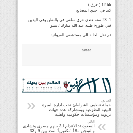
12:55 ( حرق )
كبد في احدي المصانع
1- 23 سنه هندي حرق سلقي في بالبطن وفي اليدين
فني طورئ طبية عبد الله مبارك / نينتو
تم نقل الحالة الي مستشفي الفروانية
tweet
السابق:
حملة تنظيف الشواطئ تحت ادارة المبرة
البيئية التطوعية وبمشاركة عده جهات
تربوية ومؤسسات حكومية واهلية
التالي:
السعودية: الإعدام لـ3 بينهم مصري وتشادي
والسجن لـ18 “تكفيرياً” لمدد بين 9 و33