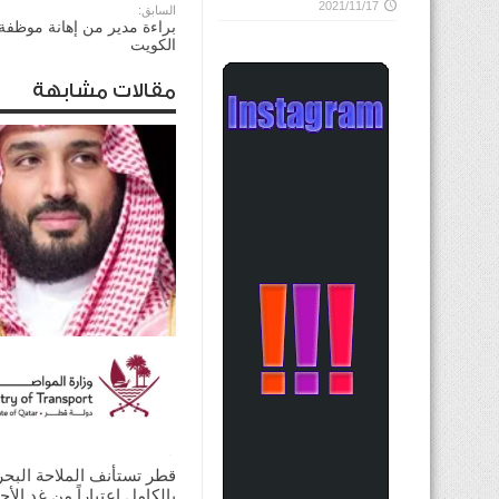
2021/11/17
السابق:
براءة مدير من إهانة موظفة
الكويت
مقالات مشابهة
ولي العهد السعودي يؤكد
للرئيس الأميركي ضرورة ت
الحوار لخفض التصعيد
2026/08/03
قطر تستأنف الملاحة البحر
بالكامل اعتباراً من غدٍ الأح