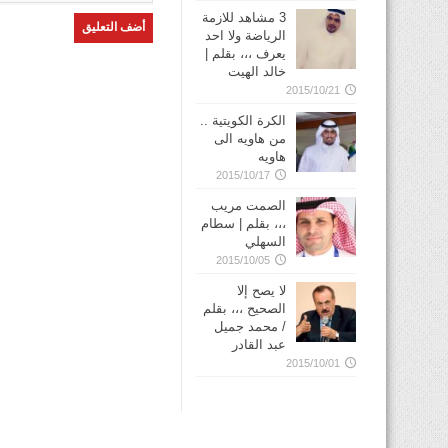
3 مشاهد للازمة
الرياضة ولا احد
يعرف ،،، بقلم |
خالد الهيت
2015/10/21
الكرة الكويتية ..
من هاويه الى
هاويه
2015/10/17
الصمت مريب
،،، بقلم | سطام
السهلي
2015/10/05
لا يصح إلا
الصحيح ،،، بقلم
/ محمد جميل
عبد القادر
2015/10/01