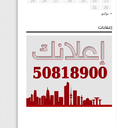
29
28
27
26
25
24
23
31
30
« يوليو
إعلانات