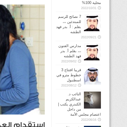
محلية 100%
2022/10/31
7 نصائح للرسم
للمبتدئين ،،،
بقلم : أ. بدر فهد
الطشه
2022/09/21
مدارس الفنون
،،، بقلم أ. بدر
فهد الطشه
2022/09/02
قريبا افتتاح 3
خطوط مترو في
2022/08/12
النائب د.
عبدالكريم
الكندري يكتب |
من داخل
اعتصام مجلس الأمة
2022/06/16
استقدام العم