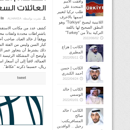
وافقت الأمم
العائلات الس
المتحدة على
طلب تركيا لتغيير
اسمها بالاحرف
نشرت بواسطة:
ALHAKEA
اللاتينية ليصبح “Türkiye” وهو
النطق الصحيح لها باللغة
كشف عدد من مكاتب الاستقدام 
التركية بدلاً من “Turkey”
باشتراطات محددة ولفئات محد
2022/06/02
ووفقاً لـ خالد العباد، صاحب
كبار السن وليس من الفئة الش
الكاتب | هزاع
ذلك يشترط أن يتجاوز عمر العاملة المنزلية 45 عاماً، حيث
المطيري
وأوضح أن المشكلة الرئيسة ال
2022/05/11
ريال، حسبما ذكرته “عكاظ”.
الكاتب | حسن
أحمد الكندري
tweet
2022/04/24
الكاتب | خالد
الوسمي
2022/01/01
الكاتب / خالد
صالح
المسافريكتب:
رحيل .. الوافدين