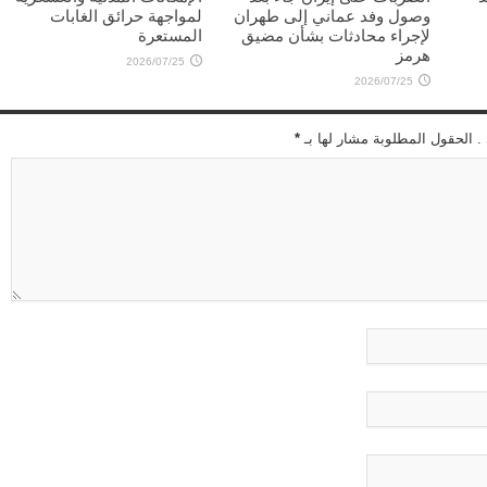
وصول وفد عماني إلى طهران
لمواجهة حرائق الغابات
لإجراء محادثات بشأن مضيق
المستعرة
هرمز
2026/07/25
2026/07/25
 . الحقول المطلوبة مشار لها بـ
*