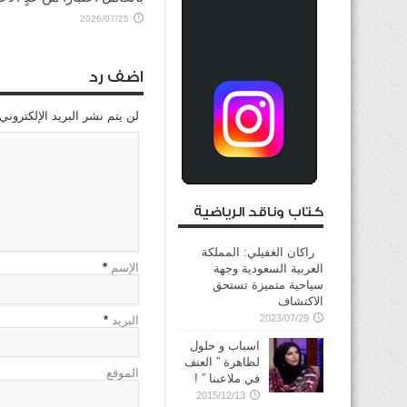
2026/07/25
اضف رد
لن يتم نشر البريد الإلكتروني
كتاب وناقد الرياضية
راكان الغفيلي: المملكة
الإسم
*
العربية السعودية وجهة
سياحية متميزة تستحق
الاكتشاف
2023/07/29
البريد
*
اسباب و حلول
لظاهرة ” العنف
الموقع
في ملاعبنا ” !
2015/12/13