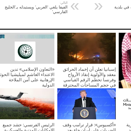
التالي:
 في بلدية
الفيفا يلغي ‘العربي’ ويستبدله بـ’الخليج
الفارسي’
إسبانيا تعلن أن إخماد الحرائق
«التعاون الإسلامي» تدين
معقد والأولوية إنقاذ الأرواح
الاعتداء الغاشم لميليشيا الحوث
وفرنسا تحطم الرقم القياسي
الإرهابية على أمن الملاحة
في حجم المساحات المحترقة
الدولية
2026/07/25
2026/07/25
غليب
ية
«أكسيوس»: قرار ترامب وقف
الرئيس الفرنسي: حشد جميع
د
الضربات على إيران جاء بعد
الإمكانات المدنية والعسكرية