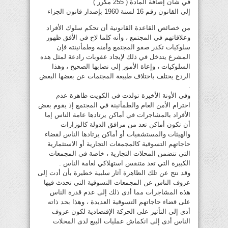
في شأن إضافة المادة ( 255 مكرر )
إلى القانون رقم 16 لسنة 1960 بإصدار قانون الجزاء
من خصائص القاعدة القانونية أن تحكم سلوك الأفراد
وعلاقاتهم في المجتمع ، وأنه كلما لاح في الأفق ظهور
سلوكيات تكدر صفو المجتمع وأمنه وطمأنينته فإن
المشرع يتدخل في ذلك لإيجاد عقوبات رادعة لمثل هذه
السلوكيات ، وإعاة الأمور إلى نصابها الصحيح ، وهذا
الردع يختلف باختلاف طبيعة المجتمات عن بعضها البعض
.
وفي الأونة الأخيرة تولدت في الكويت ظاهرة عدم
احترام الأمن العام والطمأنينة في المجتمع إذ يقوم بعض
الأفراد بالمشاجرات في أماكن يرتادها عامة الناس إما
أن تكون أماكن تعد من مرافق الدولة كالوزارات
والهيئات والمستشفيات أو أماكن يرتادها الناس لقضاء
حاجاتهم التسوقية كالمجمعات التجارية أو الاستثمارية
التي تتضمن المحلات التجارية ، خاصة في المجمعات
الكبيرة التي تعد متنفس استهلاكي لعامة الناس .
وقد نتج عن تلك الظاهرة آثار سلبية خطيرة بأن أدت إلى
عزوف الناس عن المجمعات التسوقية التي تحدث فيها
هذه المشاجرات مما أدى ذلك إلى عدم قدرة الناس
على قضاء حاجاتهم التسوقية العديدة ، وهذا بحد ذاته
أدى إلى التأثير على الحركة الإقتصادية لكون عزوف
الناس أدى إلى انكماش عمليات البيع لدى المحلات