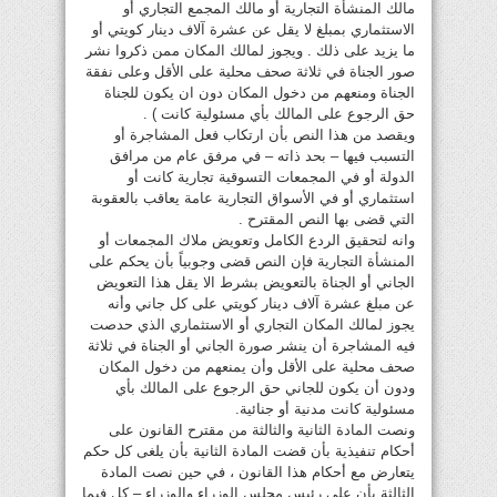
مالك المنشأة التجارية أو مالك المجمع التجاري أو
الاستثماري بمبلغ لا يقل عن عشرة آلاف دينار كويتي أو
ما يزيد على ذلك . ويجوز لمالك المكان ممن ذكروا نشر
صور الجناة في ثلاثة صحف محلية على الأقل وعلى نفقة
الجناة ومنعهم من دخول المكان دون ان يكون للجناة
حق الرجوع على المالك بأي مسئولية كانت ) .
ويقصد من هذا النص بأن ارتكاب فعل المشاجرة أو
التسبب فيها – بحد ذاته – في مرفق عام من مرافق
الدولة أو في المجمعات التسوقية تجارية كانت أو
استثماري أو في الأسواق التجارية عامة يعاقب بالعقوبة
التي قضى بها النص المقترح .
وانه لتحقيق الردع الكامل وتعويض ملاك المجمعات أو
المنشأة التجارية فإن النص قضى وجوبياً بأن يحكم على
الجاني أو الجناة بالتعويض بشرط الا يقل هذا التعويض
عن مبلغ عشرة آلاف دينار كويتي على كل جاني وأنه
يجوز لمالك المكان التجاري أو الاستثماري الذي حدصت
فيه المشاجرة أن ينشر صورة الجاني أو الجناة في ثلاثة
صحف محلية على الأقل وأن يمنعهم من دخول المكان
ودون أن يكون للجاني حق الرجوع على المالك بأي
مسئولية كانت مدنية أو جنائية.
ونصت المادة الثانية والثالثة من مقترح القانون على
أحكام تنفيذية بأن قضت المادة الثانية بأن يلغى كل حكم
يتعارض مع أحكام هذا القانون ، في حين نصت المادة
الثالثة بأن على رئيس مجلس الوزراء والوزراء – كل فيما