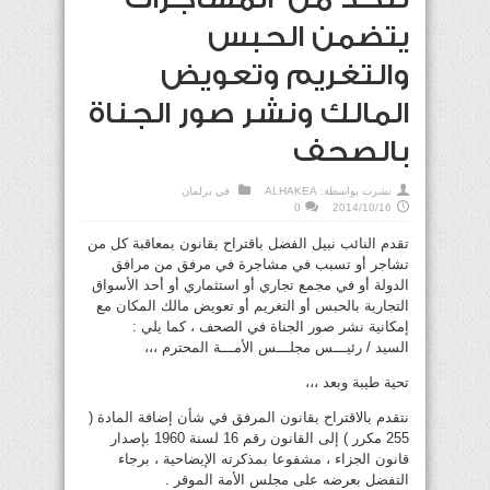
يتضمن الحبس
والتغريم وتعويض
المالك ونشر صور الجناة
بالصحف
نشرت بواسطة:
ALHAKEA
في
برلمان
0
2014/10/16
تقدم النائب نبيل الفضل باقتراح بقانون بمعاقبة كل من
تشاجر أو تسبب في مشاجرة في مرفق من مرافق
الدولة أو في مجمع تجاري أو استثماري أو أحد الأسواق
التجارية بالحبس أو التغريم أو تعويض مالك المكان مع
إمكانية نشر صور الجناة في الصحف ، كما يلي :
السيد / رئيـــس مجلـــس الأمـــة المحترم ،،،
تحية طيبة وبعد ،،،
نتقدم بالاقتراح بقانون المرفق في شأن إضافة المادة (
255 مكرر ) إلى القانون رقم 16 لسنة 1960 بإصدار
قانون الجزاء ، مشفوعا بمذكرته الإيضاحية ، برجاء
التفضل بعرضه على مجلس الأمة الموقر .