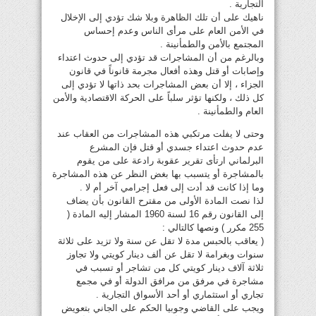
التجارية .
ناهيك على أن تلك الظاهرة وبلا شك تؤدي إلى الإخلال
في الأمن العام على مرأى الناس وعدم إحساس
المجتمع بالأمن والطمأنينة .
وبالرغم من أن المشاجرات قد تؤدي إلى حدوث اعتداء
وإصابات أو قتل وهذه أفعال مجرمة قانوناً في قانون
الجزاء ، إلا أن بعض المشاجرات بحد ذاتها لا تؤدي إلى
كل ذلك ، ولكنها تؤثر سلباً على الحركة الاقتصادية والأمن
العام والطمأنينة .
وحتى لا يفلت مرتكبي هذه المشاجرات من العقاب عند
عدم حدوث اعتداء جسدي أو قتل فإن المشرع
البرلماني ارتأى تقرير عقوبة رادعة على من يقوم
بالمشاجرة أو يتسبب بها بغض النظر عن هذه المشاجرة
وما إذا كانت قد أدت إلى فعل إجرامي آخر أم لا .
لذا نصت المادة الأولى من مقترح القانون بأن يضاف
إلى القانون رقم 16 لسنة 1960 المشار إليه المادة (
255 مكرر ) ونصها كالتالي :
( يعاقب بالحبس مدة لا تقل عن سنة ولا تزيد على ثلاثة
سنوات وبغرامة لا تقل عن ألف دينار كويتي ولا تجاوز
ثلاثة آلاف دينار كويتي كل من تشاجر أو تسبب في
مشاجرة في مرفق من مرافق الدولة أو في مجمع
تجاري أو استثماري أو أحد الأسواق التجارية .
ويجب على القاضي وجوبيا الحكم على الجاني بتعويض