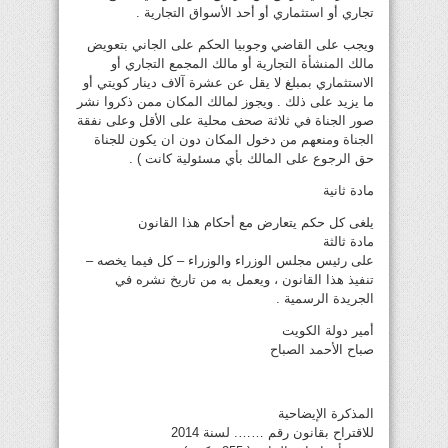
تجاري أو استثماري أو أحد الأسواق التجارية .
ويجب على القاضي وجوبيا الحكم على الجاني بتعويض
مالك المنشأة التجارية أو مالك المجمع التجاري أو
الاستثماري بمبلغ لا يقل عن عشرة آلاف دينار كويتي أو
ما يزيد على ذلك . ويجوز لمالك المكان ممن ذكروا نشر
صور الجناة في ثلاثة صحف محلية على الأقل وعلى نفقة
الجناة ومنعهم من دخول المكان دون ان يكون للجناة
حق الرجوع على المالك بأي مسئولية كانت ) .
مادة ثانية
يلغى كل حكم يتعارض مع أحكام هذا القانون
مادة ثالثة
على رئيس مجلس الوزراء والوزراء – كل فيما يخصه –
تنفيذ هذا القانون ، ويعمل به من تاريخ نشره في
الجريدة الرسمية .
أمير دولة الكويت
صباح الأحمد الصباح
المذكرة الإيضاحية
للاقتراح بقانون رقم ……. لسنة 2014