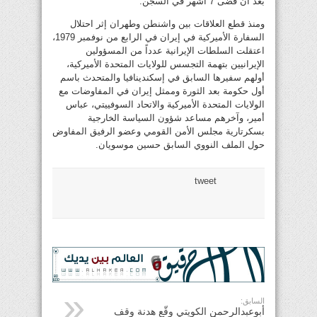
بعد أن قضى 7 أشهر في السجن.
ومنذ قطع العلاقات بين واشنطن وطهران إثر احتلال
السفارة الأميركية في إيران في الرابع من نوفمبر 1979،
اعتقلت السلطات الإيرانية عدداً من المسؤولين
الإيرانيين بتهمة التجسس للولايات المتحدة الأميركية،
أولهم سفيرها السابق في إسكندينافيا والمتحدث باسم
أول حكومة بعد الثورة وممثل إيران في المفاوضات مع
الولايات المتحدة الأميركية والاتحاد السوفييتي، عباس
أمير، وآخرهم مساعد شؤون السياسة الخارجية
بسكرتارية مجلس الأمن القومي وعضو الرفيق المفاوض
حول الملف النووي السابق حسين موسويان.
tweet
السابق:
أبوعبدالرحمن الكويتي وقّع هدنة وقف