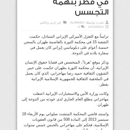
في قطر بتهمة
التجسس
نشرت بواسطة:
ALHAKEA
في
عربي وعالمي
0
2013/09/21
تزامناً مع التغزل الأميركي الإيراني المتبادل، حكمت
الشعبة 15 في محكمة الثورة بالعاصمة طهران بالسجن
خمسة أعوام على دبلوماسي إيراني كان يعمل في
سفارة بلاده في الدوحة.
وذكر موقع “هرنا”، المتخصص في قضايا حقوق الإنسان
الإيرانية، أن محكمة الثورة بطهران حكمت على خبير
الشؤون الثقافية حميد رضا مهاجراني، الذي كان يعمل
في الملحقية الثقافية للجمهورية الإسلامية الإيرانية
بقطر.
وكانت وزارة الأمن والاستخبارات الإيرانية اعتقلت
مهاجراني مطلع العام الجاري لدى عودته من الدوحة إلى
طهران.
واستند قاضي المحكمة المتشدد صلواتي يوم الأربعاء 18
سبتمبر 2013 إلى المادة 508 من قانون العقوبات
الإسلامية، فحكم على مهاجراني بالحبس خمس سنوات