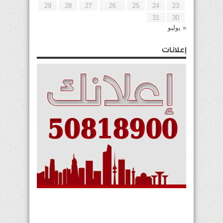
29
28
27
26
25
24
23
31
30
« يوليو
إعلانات