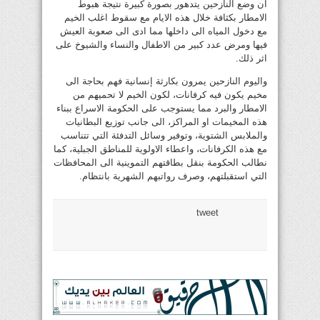
ان وضع النازحين يتدهور بصورة كبيرة نتيجة هبوط
الامطار بكثافة خلال هذه الايام مع سقوط اغلب الخيم
مع دخول المياه الى داخلها مما ادى الى صعوبة العيش
فيها ومرض عدد كبير من الاطفال والنساء والشيوخ على
اثر ذلك.
واليوم النازحين يمرون بكارثة إنسانية فهم بحاجة الى
مخيم يكون فيه كرفانات، لكون الخيم لا تحميهم من
الامطار والبرد مما يستوجب على الحكومة الاسراع ببناء
هذه المخيمات او المراكز، الى جانب توزيع البطانيات
والملابس الشتوية، وتوفير وسائل التدفئة التي تتناسب
مع هذه الكرفانات، واعطاء الاولوية للمناطق الجبلية، كما
نطالب الحكومة بنقل بطاقتهم التموينية الى المحافظات
التي استقبلتهم، وصرف رواتبهم الشهرية بانتظام.
tweet