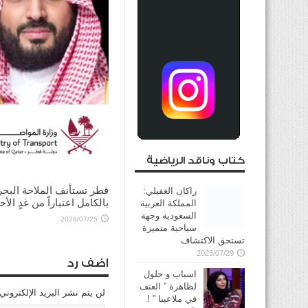
ولي العهد السعودي يؤكد
للرئيس الأميركي ضرورة ت
الحوار لخفض التصعيد
كتاب وناقد الرياضية
2026/08/03
قطر تستأنف الملاحة البحر
راكان الغفيلي:
بالكامل اعتباراً من غدٍ الأح
المملكة العربية
السعودية وجهة
2026/07/25
سياحية متميزة
تستحق الاكتشاف
2023/07/29
اضف رد
اسباب و حلول
لظاهرة ” العنف
لن يتم نشر البريد الإلكتروني
في ملاعبنا ” !