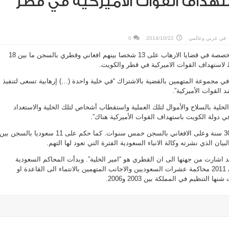
تهداف القوات الأميركية في قطر
في
عربي وعالمي
2014/10/22
0
حكمت المحكمة الجزائية المتخصصة في قضايا الارهاب على 13 شخصا بينهم افغاني وقطري بالسجن ما بين 18
ادين 18 شخصا من اصل 41 في مجموعة المتهمين بالقضية بالاشتراك “في خلية واحدة (…) إرهابية تسعى لتنفيذ
 القوات الأميركية”.
خلية بالسلاح والأموال لتلك العملية واستقطاب أشخاص لتلك الخلية والاستعداد
ي دولة الكويت باستهداف القوات الأميركية هناك”.
وحكم على القطري بالسجن 30 سنة وعلى الافغاني بالسجن خمس سنوات. كما حكم على 11 سعوديا بالسجن بين
اشارت من جهتها الى ان القطري هو “امير الخلية”. وبدأت المحاكم السعودية
المتخصصة بقضايا الارهاب في 2011 محاكمة عشرات السعوديين والاجانب المتهمين بالانتماء الى القاعدة او
لتنظيم في المملكة بين 2003 و2006.