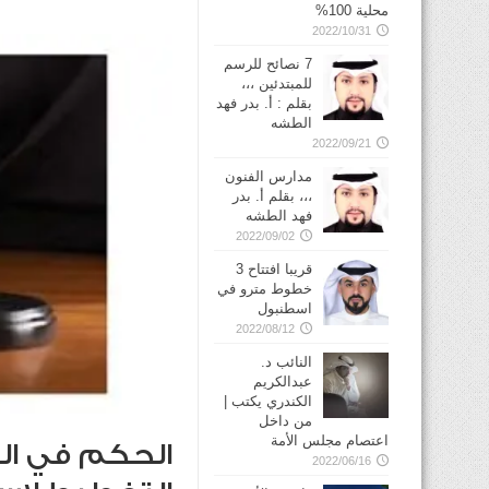
محلية 100%
2022/10/31
7 نصائح للرسم
للمبتدئين ،،،
بقلم : أ. بدر فهد
الطشه
2022/09/21
مدارس الفنون
،،، بقلم أ. بدر
فهد الطشه
2022/09/02
قريبا افتتاح 3
خطوط مترو في
2022/08/12
النائب د.
عبدالكريم
الكندري يكتب |
من داخل
اعتصام مجلس الأمة
2022/06/16