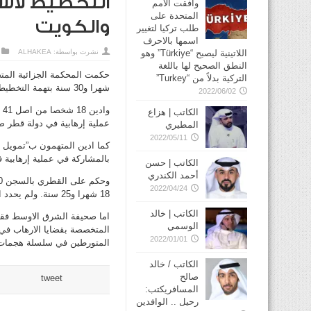
التخطيط لاس
وافقت الأمم
المتحدة على
والكويت
طلب تركيا لتغيير
اسمها بالاحرف
نشرت بواسطة:
ALHAKEA
اللاتينية ليصبح “Türkiye” وهو
النطق الصحيح لها باللغة
التركية بدلاً من “Turkey”
شهرا و30 سنة بتهمة التخطيط لاستهداف القوات الاميركية في قطر والكويت.
2022/06/02
و
الكاتب | هزاع
عملية إرهابية في دولة قطر ضد
المطيري
2022/05/11
كما ادين المتهمون ب”تمويل ال
بالمشاركة في عملية إرهابية ف
الكاتب | حسن
أحمد الكندري
2022/04/24
18 شهرا و25 سنة. ولم يحدد البيان الذي نشرته وكالة الانباء السعودية الفترة التي تعود لها التهم.
الكاتب | خالد
اما صحيفة الشرق الاوسط فقد 
الوسمي
2022/01/01
المتورطين في سلسلة هجمات شنها ا
الكاتب / خالد
صالح
tweet
المسافريكتب:
رحيل .. الوافدين