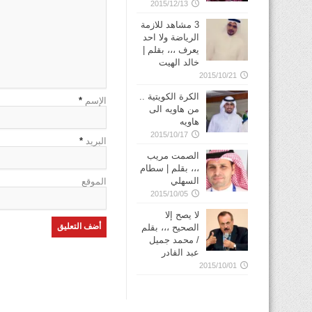
2015/12/13
3 مشاهد للازمة
الرياضة ولا احد
يعرف ،،، بقلم |
خالد الهيت
2015/10/21
الكرة الكويتية ..
الإسم
*
من هاويه الى
هاويه
2015/10/17
البريد
*
الصمت مريب
،،، بقلم | سطام
السهلي
الموقع
2015/10/05
لا يصح إلا
الصحيح ،،، بقلم
/ محمد جميل
عبد القادر
2015/10/01