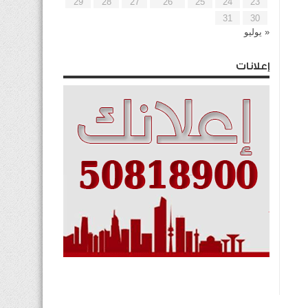
29
28
27
26
25
24
23
31
30
« يوليو
إعلانات