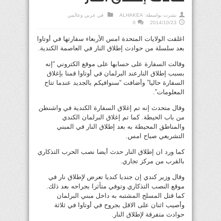
نشرت بواسطة:
ALHAKEA
في
عربي وعالمي
0
2014/10/23
اغلقت الولايات المتحدة امس الأربعاء سفارتها في أوتاوا
بعد سلسلة من حوادث إطلاق النار في العاصمة الكندية.
وقالت السفارة على حسابها على موقع الكتروني “إنه
بسبب إطلاق النارعند البرلمان في أوتاوا قمنا بإغلاق
السفارة حاليا” وأضافت “سنوافيكم بالجديد عندما تتاح
المعلومات”.
وقال متحدث إنه تم إغلاق السفارة الكندية في واشنطن
من باب الحيطة. كما تم إغلاق البرلمان الكندي
والمناطق المحيطة به بعد إطلاق النار في المبني
التشريعي صباح امس.
كما ورد ان إطلاق النار حدث أيضا نصب الحرب التذكاري
بالقرب من مركز تجاري.
وقال وزير كندي إن جنديا كنديا تعرض لإطلاق نار في
موقع النصب التذكاري وتوفي متأثرا بجراحه بعد ذلك.
كما قتل المسلح المشتبه به داخل مبني البرلمان
وأصيب اثنان على الاقل بجروح في أوتاوا في ثلاثة
حوادث متفرقة لإطلاق النار.