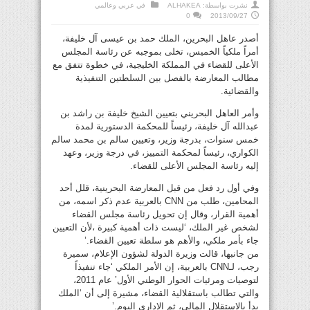
نشرت بواسطة:
ALHAKEA
في
عربي وعالمي
0
2013/09/27
أصدر عاهل البحرين، الملك حمد بن عيسى آل خليفة،
أمراً ملكياً الخميس، تخلى بموجبه عن رئاسة المجلس
الأعلى للقضاء في المملكة الخليجية، في خطوة تتفق مع
مطالب المعارضة بالفصل بين السلطتين التنفيذية
والقضائية.
وأمر العاهل البحريني بتعيين الشيخ خليفة بن راشد بن
عبدالله آل خليفة، رئيساً للمحكمة الدستورية لمدة
خمس سنوات، بدرجة وزير، وتعيين سالم بن محمد سالم
الكواري، رئيساً لمحكمة التمييز، في درجة وزير، وعهد
إليه رئاسة المجلس الأعلى للقضاء.
وفي أول رد فعل من قبل المعارضة البحرينية، قلل أحد
المحامين، طلب من CNN بالعربية عدم ذكر اسمه، من
أهمية القرار، وقال إن تحويل رئاسة مجلس القضاء
لشخص غير الملك، ‘ليست ذات أهمية كبيرة ،لأن التعيين
جاء بأمر ملكي، والأهم هو سلطة تعيين القضاء.’
من جانبها، قالت وزيرة الدولة لشؤون الإعلام، سميرة
رجب، لـCNN بالعربية، إن الأمر الملكي ‘جاء تنفيذاً
لتوصيات ومرئيات الحوار الوطني الأول’ عام 2011،
والتي تطالب باستقلالية القضاء، مشيرة إلى أن ‘الملك
بدأ بالاستقلال المالي، ثم الإداري اليوم.’