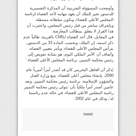
وأوضحت المسؤولة البحرينية أن المذكرة التفسيرية
للدستور تجيز للملك أن يعهد مهامه لأحد القضاة لرئاسة
المجلس الأعلى للقضاء، وتكون سلطاته مستقلة،
وبإشراف مباشر من قبل رئيس المجلس، واعتبرت أن
هذا القرار لا يتعلق بمطالب المعارضة.
في المقابل، قال أحد القضاة لـCNN بالعربية، طالباً عدم
ذكر اسمه، إن الملك، وبحسب المادة 33 من الدستور،
يترأس المجلس الأعلى للقضاء، ويأمر بتعيين القضاة،
وأضاف أن ‘الأمر الملكي اليوم، هو بمثابة تفويض إلى
رئيس محكمة التمييز، برئاسة المجلس الأعلى للقضاء.’
يُذكر أن العاهل البحريني كان قد أصدر أمراً أميرياً عام
2000، بإنشاء مجلس أعلى للقضاء، يتبع وزارة العدل
والشؤون الإسلامية، برئاسة رئيس محكمة التمييز، وبعد
عامين أصدر أمراً ملكياً بأن ‘يتولى رئيس محكمة التمييز
رئاسة المجلس الأعلى للقضاء، في حالة عدم رئاستنا
له’، وذلك في عام 2002.
tweet