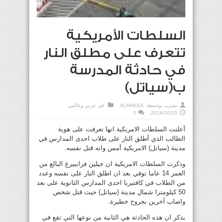
السلطات الأمريكية
تتعرف على مطلق النار
في حادثة المدرسة
ب(سياتل)
نشرت بواسطة:
ALHAKEA
في
عربي وعالمي
0
2014/10/25
أعلنت السلطات الامريكية انها تعرفت على هوية
الطالب الذي أطلق النار على طلاب احدى المدارس في
مدينة (سياتل) الامريكية أمس وانه قتل نفسه.
وذكرت السلطات الامريكية ان جيلين فرايبيرغ البالغ من
العمر 14 عاما توفي بعد ان اطلق النار على نفسه وعدد
من الطلاب في كافتيريا احدى المدارس الثانوية على بعد
50 كيلومترا شمال مدينة (سياتل) حيث قتل شخص
واصاب آخرين بجروح خطيرة.
يذكر ان هذه الحادثة هي الثانية من نوعها التي تقع في