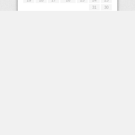
29
28
27
26
25
24
23
31
30
« يوليو
إعلانات