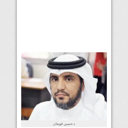
د.حسين قويعان