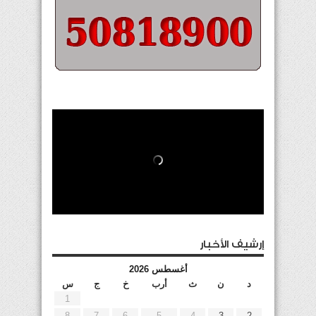
إرشيف الأخبار
أغسطس 2026
د
ن
ث
أرب
خ
ج
س
1
8
7
6
5
4
3
2