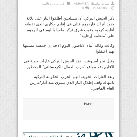
نشرت بواسطة:
ALHAKEA
في
عربي وعالمي
0
2014/10/26
ذكر الجيش التركي أن مسلحين أطلقوا النار على ثلاثة
جنود أتراك فاردوهم قتلى في إقليم حكاري الذي تقطنه
أغلبية كردية جنوب شرق تركيا ملقيا باللوم في الهجوم
على “منظمة إرهابية”.
وقالت وكالة أنباء الاناضول اليوم الاحد إن خمسة مشتبها
بهم اعتقلوا.
وقبل نحو أسبوعين، نفذ الجيش التركي غارات جوية في
الاقليم ضد مواقع “حزب العمال الكردستاني” المحظور.
وبعد الغارات الجوية، اتهم الحزب الحكومة التركية
بانتهاك وقف إطلاق النار الذي يسري منذ آذار/مارس
العام الماضي.
tweet