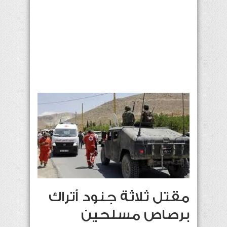
مقتل ثلاثة جنود أتراك
برصاص مسلحين