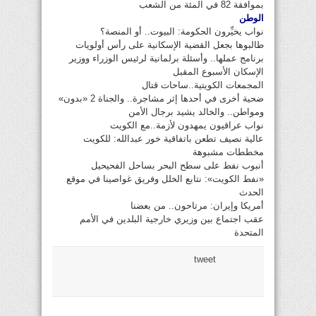
بموافقة 82 في المئة من الشعب
الوطن
نواب يخيِّرون الحكومة: البيوت.. أو المنصة؟
طالبوها بجعل القضية الإسكانية على رأس أولويات
برنامج عملها.. وأسئلة برلمانية لرئيس الوزراء ووزير
الإسكان الأسبوع المقبل
المجمعات الكويتية..ساحات قتال
ضحية أخرى في أحدها إثر مشاجرة.. والجناة 2 «بدون»
ومواطن.. والخالد يشيد برجال الأمن
نواب عراقيون يمهدون لأزمة..مع الكويت
عالية نصيف تطعن باتفاقية خور عبدالله: للكويت
مخططات مشبوهة
أنبوب نفط على سطح البحر بساحل الفحيحيل
«نفط الكويت»: نتابع الخلل وفريق غواصينا في موقع
الحدث
أمريكا وإيران: مرتاحون.. من بعضنا
عقب اجتماع بين وزيري خارجية البلدين في الأمم
المتحدة
tweet