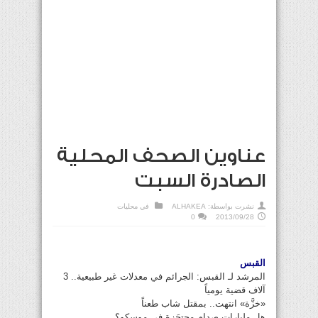
عناوين الصحف المحلية
الصادرة السبت
نشرت بواسطة:
ALHAKEA
في
محليات
0
2013/09/28
القبس
المرشد لـ القبس: الجرائم في معدلات غير طبيعية.. 3
آلاف قضية يومياً
«خزَّة» انتهت.. بمقتل شاب طعناً
هل مليارات صدام محتجَزة في موسكو؟