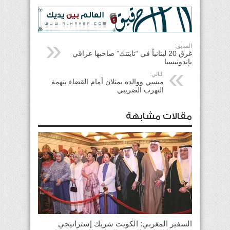
السابق:
غرق 20 لبنانياً في “تايتنك” صاحبها عراقي
بإندونيسيا
التالي:
ميسي ووالده يمثلان أمام القضاء بتهمة
التهرب الضريبي
مقالات مشابهة
السفير المغربي: الكويت شريك إستراتيجي