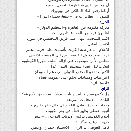
أي مجلس بلدي سيختاره الناخبون اليوم؟
أوباما رفض لقاء المالكي في نيويورك
السودان: تظاهرات في «جمعة شهداء الثورة»
الجريدة
معركة مكتومة بين القاهرة و«التنظيم الدولي»
لبنانيون فروا من الفقر فابتلعهم البحر
الامم المتحدة: انتهاء عمل فريق المحققين في سوريا
الاثنين المقبل
الاعلام: ديمقراطية الكويت تأسست على حرية التعبير
فرض قيود دخول الفلسطينيين الى المسجد الاقصى
مجلس الأمن سيصوت على ازالة أسلحة سوريا الكيماوية
انتخاب 10 اعضاء للمجلس البلدي غداً
الكويت تدعو المجتمع الدولي الى دعم السودان
اعتراضات ومشادات تخيّم على عمومية قضاة
«الاستئناف»
الراي
هل يكون «شراء المديونيات» بديلاً لـ «صندوق الأسرة»؟
البلدي… الانتخابات المريحة
وحدات جديدة لتفادي القطع في حال تأخر «الزور»
أنبوب نفطي يظهر فجأة في بحر الكويت
أحلام الكويتيين تنافس أولويات النواب … «عيش
حرية… رعاية سكنية»!
كامل العوضي لـ«الراي»: الاستبيان حضاري وحظي