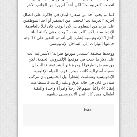
اتصلت “العربية.نت” لكن أحداً لم يرد من الجانب الآخر.
كما لم يجب أحد من سفارة لبنان في جاكرتا على اتصال
أجرته “العربية.نت” لتحصل من السفير أو أحد الموظفين
على مزيد من المعلومات، لأن الوقت كان ليلاً بالعاصمة
الإندونيسية، لكن “العربية.نت” وجدت في وكالة أنباء
“أنتارا” الإندونيسية إشارة إلى أنه تم العثور على 17 جثة
حملتها التيارات إلى الساحل الإندونيسي.
ووحدها صحيفة “سيدني مورنيغ هيرالد” الأسترالية أتت
على ذكر ما حدث في موقعها الإلكتروني الجمعة، لكن
من معرض تطرقها للهجرة غير الشرعية، فقالت إن
سفينة أسترالية كانت مبحرة قرب المياه الإقليمية
الإندونيسية وتسلمت إشعاراً ليل الخميس بأن مركب
صيادين كان في حالة غرق وعليه ركاب، فاستطاعت
إنقاذ 44 راكباً، بينهم 39 رجلاً وامرأة واحدة والبقية
أطفال، ممن كاد البحر الإندونيسي يبتلعهم.
tweet