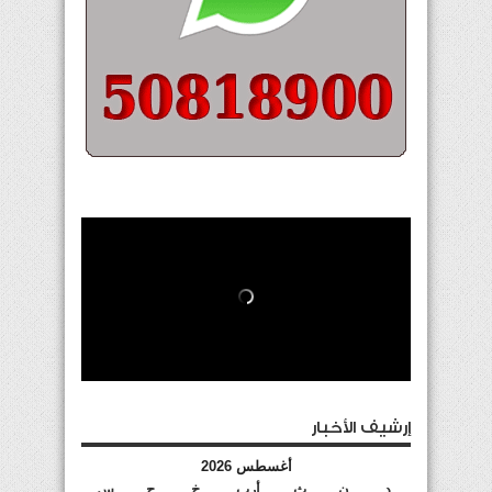
إرشيف الأخبار
أغسطس 2026
د
ن
ث
أرب
خ
ج
س