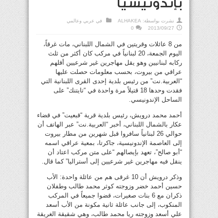
بإندونيسيا
نشرت بواسطة:
ALHAKEA
في
عربي وعالمي
0
2013/09/27
من 8 عائلات وقريتين في الشمال اللبناني، مات غرقاً،
اليوم الجمعة، 20 لبنانياً في مركب كان أكثر من ثلث
ركابه لبنانيين وهو يقل مهاجرين غير شرعيين أقلهم
عراقي من بيروت، بحسب معلومات حصلت عليها
“العربية.نت” من رئيس بلدية إحدى القرى اللبنانية التي
فقدت وحدها 18 قتيلاً مرة واحدة في “تايتنك” على
الساحل الإندونيسي.
أحمد محمد درويش، رئيس بلدية قرية “قبعيت” في قضاء
عكار بالشمال اللبناني، أخبر “العربية.نت” عبر الهاتف أن
حوالي 26 لبنانياً سافروا قبل شهرين من مطار بيروت
إلى العاصمة الإندونيسية، جاكرتا، بمعية عراقي اسمه
“أبو صالح”، تعهد بإيصالهم “على متن مركب اعتاد أن
ينقل فيه مهاجرين غير شرعيين إلى أستراليا” كما قال.
وذكر درويش أن 10 غرقى هم من عائلة واحدة: الأب
حسين أحمد خضر وزوجته كوثر محمد طالب وطفلان
ذكران مع 6 بنات صغيرات، قضوا جميعاً في المركب
المنكوب، إلى جانب عائلة ثانية مكونة من الأب أسعد
علي أسعد وزوجته ريا محمد طالب، وهي شقيقة الغريقة