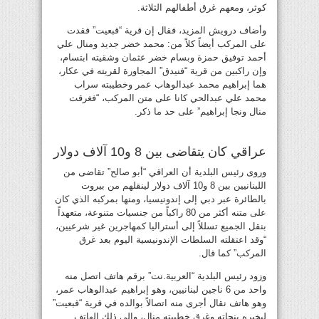
كوثر، ومعهم غرق أطفالهم الثلاثة.
وأضاف درويش المزيد، فقال إن قرية “قبعيت” فقدت
على المركب أيضاً كلاً من: محمد خضر جديد ومنال علي
أحمد توفيق حمزة وبسام خضر عثمان وشقيته ابتسام،
وإن راكبين من قرية “فنيدق” المجاورة لقريته في عكار،
هما إبراهيم محمد عبدالوهاب عمر وخطيبته سراب
محمد علي عبدالحي كانا على متن المركب، “فغرقت
منال ونجا إبراهيم” على حد ما ذكر.
عراقي كان يتقاضى بين 8 و10 آلاف دولار
وروى رئيس البلدية أن العراقي “أبو صالح” تقاضى من
اللبنانيين بين 8 و10 آلاف دولار لينقلهم من بيروت
بالطائرة عبر دبي إلى إندونيسيا، ومنها بمركبه الذي كان
على متنه أكثر من 80 راكباً من جنسيات متنوعة، متعهداً
بنقل الجميع تسللاً إلى أستراليا كمهاجرين غير شرعيين،
“وقد اعتقلته السلطات الإندونيسية اليوم بعد غرق
المركب” كما قال.
وزود رئيس البلدية “العربية.نت” برقم هاتف اتصل منه
واحد من 6 ناجين لبنانيين، وهو إبراهيم عبدالوهاب عمر،
وهو هاتف نقال أجرى منه اتصالاً بوالده في قرية “قبعيت”
ليخبره بنجاته وغرق خطيبته منال، وإلى ذلك الهاتف