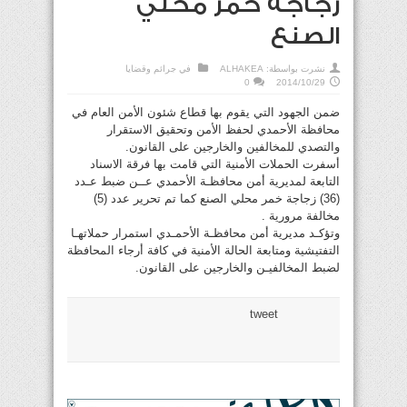
زجاجة خمر محلي
الصنع
نشرت بواسطة:
ALHAKEA
في
جرائم وقضايا
0
2014/10/29
ضمن الجهود التي يقوم بها قطاع شئون الأمن العام في
محافظة الأحمدي لحفظ الأمن وتحقيق الاستقرار
والتصدي للمخالفين والخارجين على القانون.
أسفرت الحملات الأمنية التي قامت بها فرقة الاسناد
التابعة لمديرية أمن محافظـة الأحمدي عــن ضبط عـدد
(36) زجاجة خمر محلي الصنع كما تم تحرير عدد (5)
مخالفة مرورية .
وتؤكـد مديرية أمن محافظـة الأحمـدي استمرار حملاتهـا
التفتيشية ومتابعة الحالة الأمنية في كافة أرجاء المحافظة
لضبط المخالفيـن والخارجين على القانون.
tweet