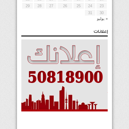
29
28
27
26
25
24
23
31
30
« يوليو
إعلانات