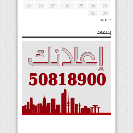
29
28
27
26
25
24
23
31
30
« يوليو
إعلانات