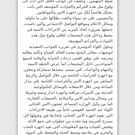
ضبط المتهمين ، وكشف عن جوانب الخلل التي ادت الى
وقوع مثل هذه الجرائم والحوادث المؤسفة التي باتت
تشكل هاجساً لكل من اجهزة الامن والمواطنين
والمقيمين على حد سواء والقت بظلالها على ما تناولته
وسائل الاعلام ومواقع التواصل الاجتماعي والتي ناشدت
جميعها بضرورة اتخاذ المزيد من الاجراءات الامنية في
محيط وداخل هذه المجمعات لتلافى وقوع مثل هذه
الحوادث والجرائم المؤسفة.
وتناول اللواء الدوسرى في تقريره الجوانب التنفيذية
لتوجيهات معالى الشيخ محمد الخالد الصباح وتأكيد معاليه
وحرصه على توفير اقصى درجات الحماية والوقاية لجميع
المتواجدين داخل المجمعات كما عرض الخطة الامنية
والمهام والواجبات التي سيتم تنفيذها بمشاركة وبتعاون
مع اجهزة الحراسات الخاصة من خلال التواصل والربط
المباشر بين اجهزة الامن والحراسات الخاصة على مدار
الساعة ومن خلال الاستعانه بالوسائل التكنولوجية
الحديثة من كاميرات مراقبة واجهزة انذار وتنبيه وغيرها
من وسائل وتدابير الامن والسلامة بالجمعيات التجارية .
كما بين وكيل الوزاره المساعد لشئون الامن الجنائى
اللواء عبد الحميد العوضى جانباً من طبيعة الاجراءات
التي تقوم اجهزة الامن الجنائى بإتخاذها فور وصولها الى
مسرح الجريمة وما تتخذه من خطوات في جمع الادلة
وفحص العينات وجمع المعلومات التي تفيد اجهزة البحث
والتحرى في ملاحقة وضبط الجناه والتحفظ على المواد