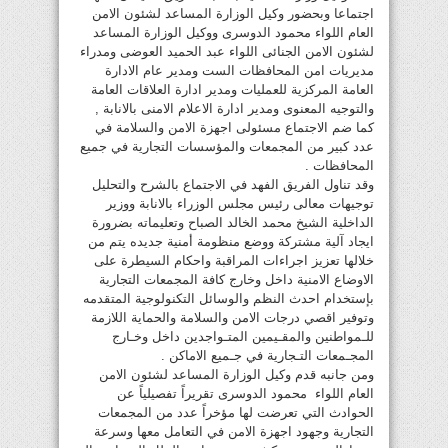
اجتماعا وبحضور وكيل الوزارة المساعد لشئون الامن
العام اللواء محمود الدوسرى ووكيل الوزارة المساعد
لشئون الامن الجنائى اللواء عبد الحميد العوضى ومدراء
مديريات امن المحافظات الست ومدير عام الادارة
العامة المركزية للعمليات ومدير ادارة العلاقات العامة
والتوجيه المعنوى ومدير ادارة الاعلام الامنى بالانابة ,
كما ضم الاجتماع مسئولى اجهزة الامن والسلامة في
عدد كبير من المجمعات والمؤسسات التجارية في جميع
المحافظات .
وقد تناول الفريق الفهد في الاجتماع بالشرح والتحليل
توجيهات معالى رئيس مجلس الوزراء بالانابة ووزير
الداخلية الشيخ محمد الخالد الصباح وتعليماته بضرورة
ايجاد آلية مشتركة ووضع منظومة أمنية جديده يتم من
خلالها تعزيز اجراءات المراقبة واحكام السيطرة على
الاوضاع الامنية داخل وخارج كافة المجمعات التجارية
بإستخدام احدث النظم والوسائل التكنولوجية المتقدمه
وتوفير اقصي درجات الامن والسلامة والحماية اللازمة
للـمواطنين والمقـيمين المتـواجدين داخل وخـارج
المجـمعات التـجارية في جـميع الاماكن .
ومن جانبه قدم وكيل الوزارة المساعد لشئون الامن
العام اللواء محمود الدوسرى تقريراً تفصيلياً عن
الحوادث التي تعرضت لها مؤخراً عدد من المجمعات
التجارية وجهود اجهزة الامن في التعامل معها وسرعة