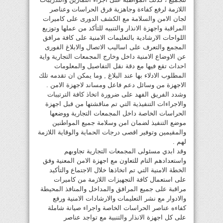
اللازمة لرفع كفاءة وجاهزية فرق الحراسات وعناصر
لجان الامن والسلامة مع الكشف الدورى على كاميرات
المراقبة واجهزة الانذار والتنبيه للتأكد من عملها وتوزيع
اللواحات الارشادية بالتعليمات الامنية على كافة مرافق
المجمع والتعرف على اساليب الاتصال والابلاغ الفورى
عن الاوضاع الامنية داخل وخارج المجمعات التجارية واية
احداث تقع فيها مع دقة نقل التفاصيل والمعلومات
المطلوب الادلاء بها عند البلاغ , وما يمكن ان تقدمه تلك
الاجهزة من وسائل دعم فاعل ومساند لاجهزة الامن .
وشدد الفريق الفهد على ضرورة اتخاذ كافة الترتيبات
والاجراءات التنفيذية التي تم مناقشتها من قبل اجهزة
الحراسات الخاصة داخل المجمعات التجارية ووضعها
موضع التنفيذ لضمان امن وسلامة جميع المواطنين
والمقيمين وتوفير اقصى درجات الحماية والوقاية اللازمة
لهم .
وقد ابدي مسئولى المجمعات التجارية تجاوبهم
واستعدادهم التام للتعاون مع اجهزة الامن المعنية وفق
الخطة الامنية التي تم اتخاذها خلال الاجتماع والتأكيد
على استعمال كافة التجهيزات اللازمة من كاميرات
مراقبة على جميع المرافق والمداخل والمنافذ المحيطة
والادوار مع نشر التعليمات والارشادات الامنية ورفع
كفاءه عناصر الحراسات الخاصة واجراء صيانة شاملة
على كل اجهزة الانذار والتنبية مع تواجد عناصر