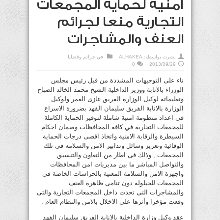
أمنية لحماية المجمعات
التجارية منعا لجرائم
العنف والمشاجرات
نشرت بواسطة:
ALHAKEA
في
جرائم وقضايا
0
2013/09/29
ناء على التوجيهات المشددة من قبل رئيس مجلس
الوزراء بالانابة ووزير الداخلية الشيخ محمد الخالد الصباح
وتعليماته لوكيل الوزارة الفريق غازى العمر ولوكيل
الوزارة بالانابة الفريق سليمان الفهد بضرورة الاسراع
في اعداد منظومة امنية شاملة لتوفير الحماية الكاملة
للمجمعات التجارية في كافة المحافظات وضمان احكام
السيطرة والرقابة الامنية واتخاذ اقصى درجات الحماية
الوقائية وتعزيز وسائل وتدابير الامن والسلامه في تلك
المجمعات , وذلك فى اطار من التعاون والتنسيق
والتواصل المباشر ما بين مديريات امن المحافظات
واجهزة الامن والسلامة المعنية بالحراسات الخاصة في
المجمعات للحيلولة دون تنامى ظاهرة العنف
والمشاجرات التى تحدث داخل المجمعات التجارية والتى
وقعت مؤخرا وأثرها على الاخلال بالامن والنظام العام .
عقد وكيل وزارة الداخلية بالانابة الفريق سليمان الفهد