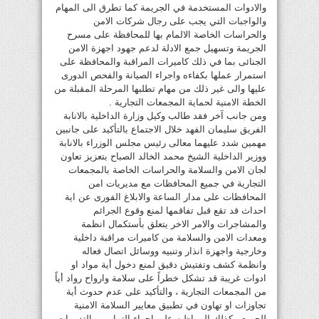
والادوات المستخدمة في الجريمة كما تطرق الى المهام
والواجبات التي يجب على رجال شركات الامن
والحراسات الخاصة الالمام بها للمحافظة على مسرح
الجريمة وتسهيل جمع الادلة لدعم جهود اجهزة الامن
الجنائى بما في ذلك كاميرات المراقبة والمحافظة على
استمرار عملها بكفاءه واجراء الصيانة والفحص الدورى
عليها والى غير ذلك من مهام تطلبها المرحلة المقبلة من
الخطة الامنية لحماية المجمعات التجارية .
ومن جانب آخر فقد طالب وكيل وزارة الداخلية بالانابة
الفريق سليمان الفهد خلال الاجتماع بالتأكيد على جانبين
مهمين شدد عليهما معالى رئيس مجلس الوزراء بالانابة
ووزير الداخلية الشيخ محمد الخالد الصباح بتعزيز تعاون
لجان الامن والسلامة والحراسات الخاصة بالمجمعات
التجارية في جميع المحافظات مع مديريات امن
المحافظات على مدار الساعة والابلاغ الفورى عن اية
احداث قد تقع قبل تفاقمها لمنع وقوع الجرائم
والمشاجرات والامر الاخر يتعلق بأستكمال انظمة
ومعدات الامن والسلامة من كاميرات مراقبة داخلية
وخارجية واجهزة انذار وتنبيه ووسائل اتصال فعاله
وانظمة كشف وتفتيش دقيق لمنع دخول أية مواد او
ادوات غريبة قد تشكل خطراً على سلامة وارواح رواد أياً
من المجمعات التجارية ، والتأكيد على عدم حدوث أية
تجاوزات او تهاون في تطبيق معايير السلامة الامنية
للجميع ، كذلك المواظبه على اجراء التمارين والتدريبات