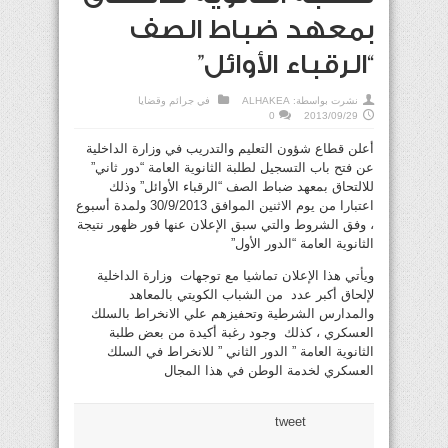
بمعهد ضباط الصف
“الرقباء الأوائل”
نشرت بواسطة:
ALHAKEA
في
جرائم وقضايا
0
2013/09/29
أعلن قطاع شؤون التعليم والتدريب في وزارة الداخلية
عن فتح باب التسجيل لطلبة الثانوية العامة “دور ثاني”
للالتحاق بمعهد ضباط الصف “الرقباء الأوائل” وذلك
اعتبارا من يوم الاثنين الموافق 30/9/2013 ولمدة أسبوع
، وفق الشروط والتي سبق الإعلان عنها فور ظهور نتيجة
الثانوية العامة “الدور الأول”
ويأتي هذا الإعلان تماشيا مع توجهات وزارة الداخلية
لإلحاق أكبر عدد من الشباب الكويتي بالمعاهد
والمدارس الشرطية وتحفيزهم علي الانخراط بالسلك
العسكري ، كذلك وجود رغبة أكيدة من بعض طلبة
الثانوية العامة ” الدور الثاني ” للانخراط في السلك
العسكري لخدمة الوطن في هذا المجال
tweet