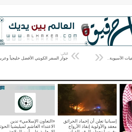
التالي:
ات الآسيوية..
جواز السفر الكويتي الأفضل خليجياً وعربيا
إسبانيا تعلن أن إخماد الحرائق
«التعاون الإسلامي» تدين
معقد والأولوية إنقاذ الأرواح
الاعتداء الغاشم لميليشيا الحوث
وفرنسا تحطم الرقم القياسي
الإرهابية على أمن الملاحة