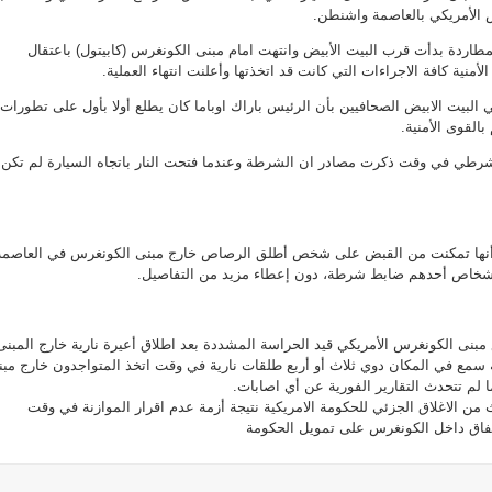
 الأمريكي بالعاصمة واشنطن.
مطاردة بدأت قرب البيت الأبيض وانتهت امام مبنى الكونغرس (كابيتول) باعتقال
منية كافة الاجراءات التي كانت قد اتخذتها وأعلنت انتهاء العملية.
البيت الابيض الصحافيين بأن الرئيس باراك اوباما كان يطلع أولا بأول على تطورات
القوى الأمنية.
رطي في وقت ذكرت مصادر ان الشرطة وعندما فتحت النار باتجاه السيارة لم تكن
نها تمكنت من القبض على شخص أطلق الرصاص خارج مبنى الكونغرس في العاصمة
لأشخاص أحدهم ضابط شرطة، دون إعطاء مزيد من التفاصيل.
 مبنى الكونغرس الأمريكي قيد الحراسة المشددة بعد اطلاق أعيرة نارية خارج المبنى
سمع في المكان دوي ثلاث أو أربع طلقات نارية في وقت اتخذ المتواجدون خارج مبن
ما لم تتحدث التقارير الفورية عن أي اصابات.
ث من الاغلاق الجزئي للحكومة الامريكية نتيجة أزمة عدم اقرار الموازنة في وقت
تفاق داخل الكونغرس على تمويل الحكومة