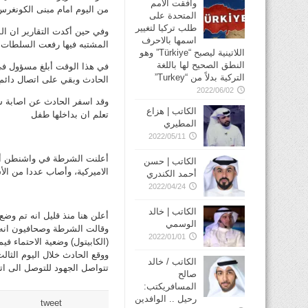
وافقت الأمم
من اليوم امام مبنى الكونغرس
المتحدة على
طلب تركيا لتغيير
وفي حين أكدت التقارير ان ال
اسمها بالاحرف
المشتبه فيها رفعت السلطات الأ
اللاتينية ليصبح “Türkiye” وهو
النطق الصحيح لها باللغة
في هذا الوقت أبلغ مسؤول في 
التركية بدلاً من “Turkey”
الحادث وبقي على اتصال دائم ب
2022/06/02
وقد اسفر الحادث عن اصابة ش
الكاتب | هزاع
تعلم ان بداخلها طفل
المطيري
2022/05/11
أعلنت الشرطة في واشنطن أ
الكاتب | حسن
الاميركية، وأصاب عددا من ا
أحمد الكندري
2022/04/24
الكاتب | خالد
أعلن هنا منذ قليل انه تم وضع
الوسمي
وقالت الشرطة وصحافيون انه 
2022/01/01
(الكابيتول) وضعية الاحتماء في
ووقع الحادث خلال اليوم الثال
الكاتب / خالد
تتواصل الجهود للتوصل الى ا
صالح
المسافريكتب:
رحيل .. الوافدين
tweet