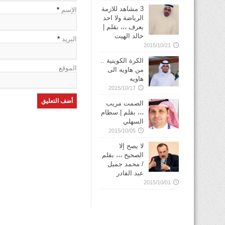
3 مشاهد للازمة
الإسم
*
الرياضة ولا احد
يعرف ،،، بقلم |
خالد الهيت
البريد
*
2015/10/21
الكرة الكويتية ..
الموقع
من هاويه الى
هاويه
2015/10/17
الصمت مريب
،،، بقلم | سطام
السهلي
2015/10/05
لا يصح إلا
الصحيح ،،، بقلم
/ محمد جميل
عبد القادر
2015/10/01