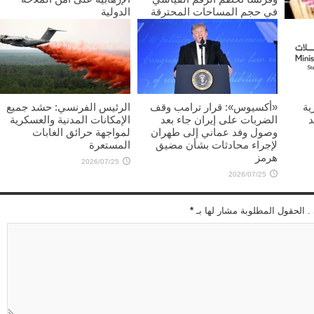
في حجم المساحات المحترقة
الدولية
2026/07/25
2026/07/25
غليب
ية
«أكسيوس»: قرار ترامب وقف
الرئيس الفرنسي: حشد جميع
د
الضربات على إيران جاء بعد
الإمكانات المدنية والعسكرية
وصول وفد عماني إلى طهران
لمواجهة حرائق الغابات
لإجراء محادثات بشأن مضيق
المستعرة
هرمز
2026/07/25
2026/07/25
 . الحقول المطلوبة مشار لها بـ
*