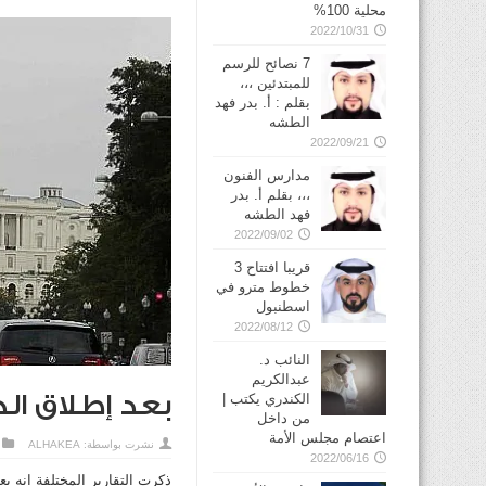
محلية 100%
2022/10/31
7 نصائح للرسم
للمبتدئين ،،،
بقلم : أ. بدر فهد
الطشه
2022/09/21
مدارس الفنون
،،، بقلم أ. بدر
فهد الطشه
2022/09/02
قريبا افتتاح 3
خطوط مترو في
2022/08/12
النائب د.
عبدالكريم
بعد إطلاق ال
الكندري يكتب |
من داخل
اعتصام مجلس الأمة
نشرت بواسطة:
ALHAKEA
2022/06/16
ذكرت التقارير المختلفة انه ي