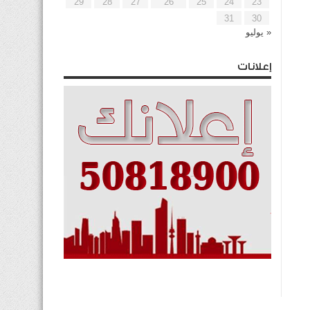
29
28
27
26
25
24
23
31
30
« يوليو
إعلانات