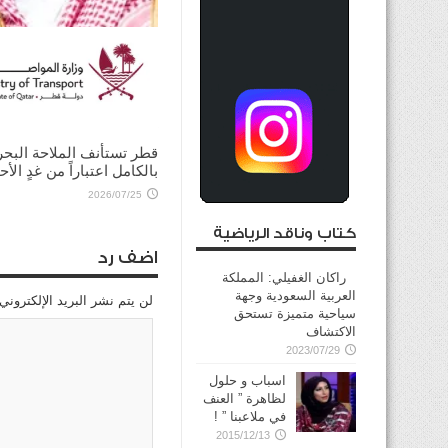
ولي العهد السعودي يؤكد
للرئيس الأميركي ضرورة ت
الحوار لخفض التصعيد
2026/08/03
قطر تستأنف الملاحة البحر
بالكامل اعتباراً من غدٍ الأح
2026/07/25
كتاب وناقد الرياضية
اضف رد
راكان الغفيلي: المملكة
العربية السعودية وجهة
لن يتم نشر البريد الإلكتروني
سياحية متميزة تستحق
الاكتشاف
2023/07/29
اسباب و حلول
لظاهرة ” العنف
في ملاعبنا ” !
2015/12/13