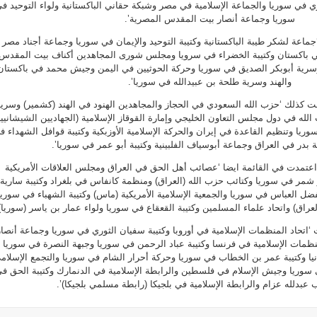
ري في سوريا والجماعة الإسلامية في مصر وشبكة حقاني الباكستانية ولواء التوحيد ف
سوريا وجماعة أنصار بيت المقدس المصرية’.
اعة لشكر طيبة الباكستانية وكتيبة التوحيد والإيمان في سوريا وجماعة أجناد مصر
 باكستان وكتيبة الخضراء في سرويا ومجلس شورى المجاهدين أكناف بيت المقدس
ية أبوبكر الصديق في سوريا وحركة الحوثيين في اليمن وجيش محمد في باكستان
والهند وسرية طلحة بن عبيدالله في سوريا’.
ملت كذلك ‘حزب الله السعودي في الحجاز والمجاهدين الهنود في الهند (كشمير) وسري
الله في دول مجلس التعاون الخليجي وإمارة القوقاز الإسلامية (الجهاديين الشيشانيي
وريا وتنظيم القاعدة في إيران والحركة الإسلامية الأوزبكية وكتيبة قوافل الشهداء ف
بدر في العراق وجماعة أبوسياف الفلبينية وكتيبة أبو عمر في سوريا’.
اعتمدت في القائمة ايضا ‘عصائب أهل الحق في العراق ومجلس العلاقات الأمريكية
ار شمر في سوريا وكتائب حزب الله (العراق) ومنظمة كانفاس في بلغراد وكتيبة سارية
فضل العباس في سوريا والجمعية الإسلامية الأمريكية (ماس) وكتيبة الشهباء في سوريا
لعراق) واتحاد علماء المسلمين وكتيبة القعقاع في سوريا ولواء عمار بن ياسر (سوريا)’
 ‘اتحاد المنظمات الإسلامية في أوروبا وكتيبة سفيان الثوري في سوريا وجماعة أنصار
لمنظمات الإسلامية في فرنسا وكتيبة عباد الرحمن في سوريا وجبهة النصرة في سوريا
نيا وكتيبة عمر بن الخطاب في سوريا وحركة أحرار الشام في سوريا والتجمع الإسلام
في سوريا وجيش الإسلام في فلسطين والرابطة الإسلامية في الدنمارك وكتيبة الحق ف
 عبدلله عزام والرابطة الإسلامية في بلجيكا (رابطة مسلمي بلجيكا)’.