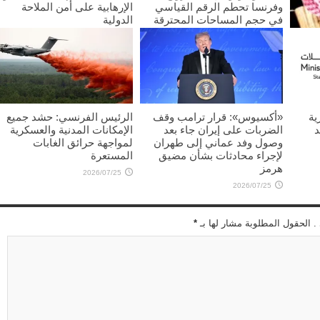
وفرنسا تحطم الرقم القياسي
الإرهابية على أمن الملاحة
في حجم المساحات المحترقة
الدولية
2026/07/25
2026/07/25
غليب
ية
«أكسيوس»: قرار ترامب وقف
الرئيس الفرنسي: حشد جميع
د
الضربات على إيران جاء بعد
الإمكانات المدنية والعسكرية
وصول وفد عماني إلى طهران
لمواجهة حرائق الغابات
لإجراء محادثات بشأن مضيق
المستعرة
هرمز
2026/07/25
2026/07/25
 . الحقول المطلوبة مشار لها بـ
*