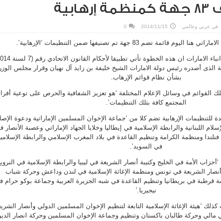
ابية
في
عربي وعالمي
2014/11/15
0
 قائمة تضم 83 جهة تم تصنيفها ضمن التنظيمات ‘الإرهابية’.
ة الذى أصدره رئيس دولة الامارات الشيخ خليفة بن زايد آل نهيان وقرار مجلس الوزر
بشأن نظام قوائم الإرهاب.
القوائم في وسائل الإعلام المختلفة ‘هو تعزيز الشفافية والحرص على توعية أفراد
المجتمع كافة بتلك التنظيمات’.
دة للتنظيمات الإرهابية تضم كلا من ‘جماعة الإخوان المسلمين الإماراتية ودعوة الإصل
سلام اللبنانية والرابطة الإسلامية في إيطاليا وخلايا الجهاد الإماراتي وعصبة الأنصار ف
 فنلندا ومنظمة الكرامة وتنظيم القاعدة في بلاد المغرب الإسلامي والرابطة الإسلامي
في السويد’.
أحزاب الأمة في الخليج وكتيبة أنصار الشريعة في ليبيا والرابطة الإسلامية في النروي
أنصار الشريعة في تونس ومنظمة الإغاثة الإسلامية في لندن وداعش وحركة شباب
 قرطبة في بريطانيا وتنظيم القاعدة في شبه الجزيرة العربية وجماعة بوكو حرام ف
نيجيريا.’
ذلك ‘هيئة الإغاثة الإسلامية التابعة لتنظيم الإخوان المسلمين الدولي وأنصار الشري
ي مالي وحركة طالبان باكستان وتنظيم وجماعة الإخوان المسلمين وحركة انصار الدي