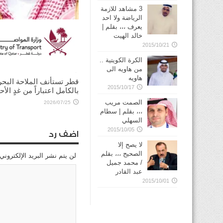
3 مشاهد للازمة
الرياضة ولا احد
يعرف ،،، بقلم |
خالد الهيت
ولي العهد السعودي يؤكد
2015/10/21
للرئيس الأميركي ضرورة ت
الحوار لخفض التصعيد
الكرة الكويتية ..
من هاويه الى
2026/08/03
هاويه
قطر تستأنف الملاحة البحر
2015/10/17
بالكامل اعتباراً من غدٍ الأح
الصمت مريب
2026/07/25
،،، بقلم | سطام
السهلي
2015/10/05
اضف رد
لا يصح إلا
الصحيح ،،، بقلم
لن يتم نشر البريد الإلكتروني
/ محمد جميل
عبد القادر
2015/10/01