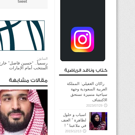
tweet
السابق:
رسمياً.. “حسين فاضل” خارج
المنتخب أمام الإمارات
كتاب وناقد الرياضية
مقالات مشابهة
راكان الغفيلي: المملكة
العربية السعودية وجهة
سياحية متميزة تستحق
الاكتشاف
2023/07/29
اسباب و حلول
لظاهرة ” العنف
في ملاعبنا ” !
2015/12/13