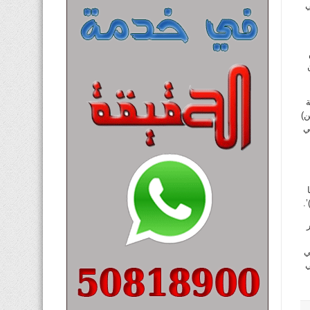
ي
ة
ن)
ي
.
ي
ي