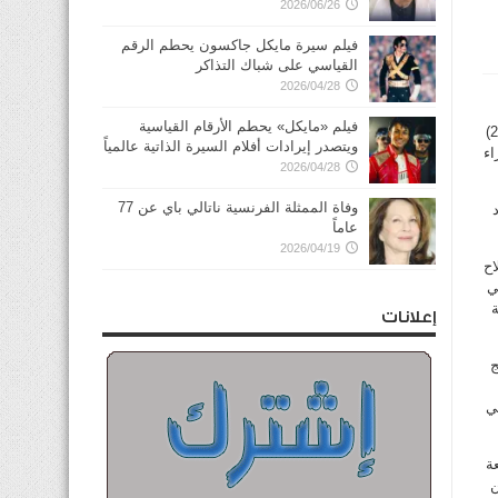
2026/06/26
فيلم سيرة مايكل جاكسون يحطم الرقم
القياسي على شباك التذاكر
2026/04/28
فيلم «مايكل» يحطم الأرقام القياسية
وقال بيان رسمي نقلته وكالة انباء الامارات ان هذه الخطوة تأتي تطبيقا لأحكام القانون الاتحادي رقم (7 لسنة 2014)
ويتصدر إيرادات أفلام السيرة الذاتية عالمياً
اء
2026/04/28
وفاة الممثلة الفرنسية ناتالي باي عن 77
عاماً
2026/04/19
اح
ي
ة
إعلانات
ج
ي
عة
ن