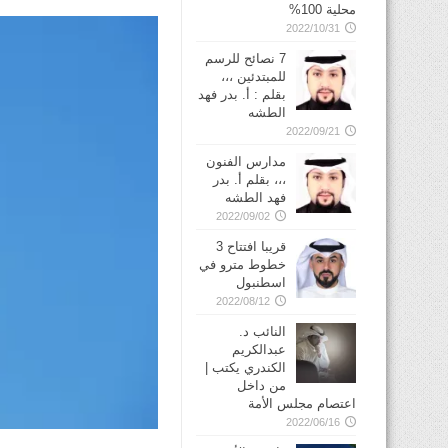
محلية 100%
2022/10/31
7 نصائح للرسم
للمبتدئين ،،،
بقلم : أ. بدر فهد
الطشه
2022/09/21
مدارس الفنون
،،، بقلم أ. بدر
فهد الطشه
2022/09/02
قريبا افتتاح 3
خطوط مترو في
2022/08/12
النائب د.
عبدالكريم
الكندري يكتب |
من داخل
اعتصام مجلس الأمة
2022/06/16