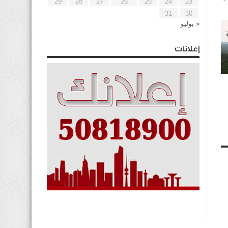
29
28
27
26
25
24
23
31
30
« يوليو
إعلانات