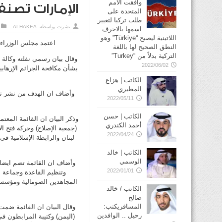
وافقت الأمم
الإمارات تصنف 83 جهة كمنظمة إره
المتحدة على
طلب تركيا لتغيير
نشرت بواسطة:
ALHAKEA
اسمها بالاحرف
اللاتينية ليصبح “Türkiye” وهو
اعتمد مجلس الوزراء الاماراتي هنا اليوم
النطق الصحيح لها باللغة
التركية بدلاً من “Turkey”
2022/06/02
بشأن مكافحة الجرائم الإرهابي
الكاتب | هزاع
المطيري
وأضاف ان الهدف من نشر تلك 
2022/05/11
الكاتب | حسن
وذكر البيان ان القائمة المعتم
أحمد الكندري
(جمعية الإصلاح) وحركة فتح الإ
2022/04/24
لبنان والرابطة الإسلامية في
الكاتب | خالد
الوسمي
وأضاف ان القائمة تضم ايضا ‘
2022/01/01
وتنظيم القاعدة وجماعة 
المجاهدين الصومالية ومؤسسة
الكاتب / خالد
صالح
المسافريكتب:
وقال البيان ان القائمة ضمت ك
رحيل .. الوافدين
(اليمن) وكتيبة المرابطون ف