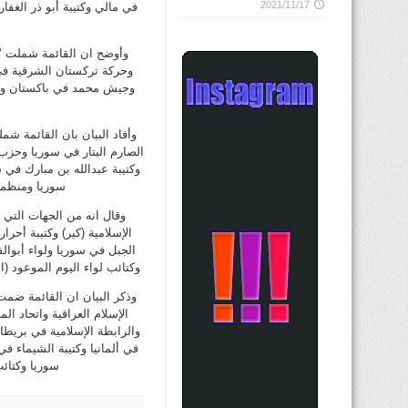
2021/11/17
في مالي وكتيبة أبو ذر الغفا
وأوضح ان القائمة شملت ‘جم
وحركة تركستان الشرقية في
وجيش محمد في باكستان وسر
وأفاد البيان بان القائمة ش
الصارم البتار في سوريا وحزب 
وكتيبة عبدالله بن مبارك في س
سوريا ومنظمة 
وقال انه من الجهات التي 
الإسلامية (كير) وكتيبة أحر
الجبل في سوريا ولواء أبوال
وكتائب لواء اليوم الموعود (ا
وذكر البيان ان القائمة ضمت
الإسلام العراقية واتحاد ا
والرابطة الإسلامية في بريطا
في ألمانيا وكتيبة الشيماء 
سوريا وكتائب