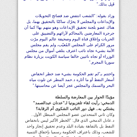
قَبِل بذلك.”
وزاد بقوله: “الشعب انتفض ضد فضائح التحويلات
والإيداعات والمجلس لا يحرّك ساكنًا بالتحقيق بهما، بل
هناك عضو بلجنة تحقيق الإيداعات وهو متهم بها! كما أن
جرجرة المعارضين بالمحاكم لآرائهم والتضييق على
الحريات وإغلاق قناة اليوم وصحيفة عالم اليوم مرّت
مرور الكرام على المجلس المُغيّب، ولم يقم مجلس
الأمة بشيء تجاه نائب اعترف بتلقي أموال من مجلس
الوزراء أو تجاه نائبين خالفا سياسة الكويت بزيارة نظام
سوريا المجرم.”
واختتم بـ”لم تقم الحكومة بشيء ضد خطر انخفاض
أسعار النفط أو ما أثاره د.حمد المطر عن تلوث مياه
البحر والسمك والمجلس عجز أيضا عن محاسبتها.”
مؤيدًا الحوار بين المعارضة والسلطة
الدمخي: رأيت لقاء تلفزيونيا لـ”عدنان عبدالصمد”
يشتكي به.. فهل دور النائب الشكوى أم الرقابة؟
وكان ثاني المتحدثين عضو المجلس المبطل الأول..
د.عادل الدمخي الذي قال: “الخطر الأكبر ليس بانخفاض
النفط بل بالتفاهة بقيادة البلد وعدم تحقيق إنجاز واحد
للشعب، وذلك باعتراف الحكومة رسميا بإخفاق التنمية