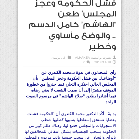
فشل الحكومة وعجز
المجلس’ طعن
“الهاشم” كامل الدسم
.. والوضع مأساوي
وخطير
نشرت بواسطة:
ALHAKEA
في
برلمان
0
2014/11/18
رأى المتحدثون في ندوة د.محمد الكندري عن
“أوضاعنا.. بين فشل الحكومة وعجز المجلس” بأن
المجلس الحالي احتكره التجار، فيما حذروا من خطورة
الموقف مشيرًا إلى أن صمت الشعب لا يعني رضاه،
فيما أشادوا بطعن “صلاح الهاشم” في مرسوم الصوت
الواحد.
بدايةً.. أكّد الدكتور محمد الكندري أن “الحكومة فشلت
بقضايا تستحق إسقاطها بسببها كطلبها شطب
الاستجوابات والمجلس خضع لها، وهناك ظلم كبير من
الحكومة بسحب الجنسيات بشكل انتقائي للمخالفين لها
بالرأي والتجاوز عن سحب جنسية نائب مزدوج والمجلس