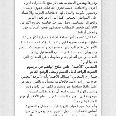
وغيرها وبنفس الصحيفة يتم ذكر منح بالمليارات لدول
أخرى، والاتفاقية الأمنية تخرق اتفاقيات حقوق الإنسان
ودستور الكويت والبديل لها الاتفاقيات الدولية والاعتماد
على المواطن الخليجي، كما أنني أدعو لعدم اليأس
والحراك السياسي وصل لمراحل قياسية بخروج أكثر من
200 ألف شخص للمطالبة بحقوقهم فنحن أصحاب حق
ولنفعل أدواتنا.”
كما قال: “عندما أثير بساحة الإرادة خسارة أكثر من 17
مليارًا، توقعت تصريحا لوزير المالية يؤكد عدم صحة هذا
الأمر لكن عدم الرد يثير الاستغراب، واستغربت كذلك من
رد ديوان المحاسبة على النائب المستقيل رياض
العدساني من أنه لم يقدم معلومات عن الفضائح التي
قدمها لهم.”
المحامي “الأحمد”: طعن صلاح الهاشم في مرسوم
الصوت الواحد كامل الدسم ويبطل الوضع القائم
فيما رأى المحامي “عبدالله الأحمد” بأنه لا يوجد “مجلس
خرج من إرادة الأمة، فالحكومة مستأثرة بالقرار وتفرض
علينا واقعًا سياسيا غير دستوري لكنها غير ذات رؤية،
ورئيس الوزراء ليست لديه أي رؤية وكذلك ليست
موجودة لدى الوزراء الشباب كوزير تناطح الأفكار أو وزير
المالية وغيرهم.”
وأضاف: “نتيجة غياب الرؤية غياب المشاريع الصغيرة
أساس اقتصاديات الدول الكبرى، مما يجعل كثير من
الشباب يتجهون للعمل خارج الكويت، ومرسوم الصوت