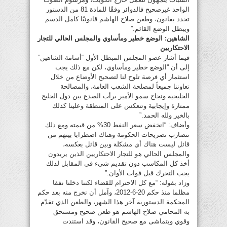
الواحد غيرصحيح فالدوائر وفقًا للمادة 81 من الدستور
تحدد بقانون، وطعن صلاح الهاشم قانونيًا كامل الدسم
ويبطل الوضع القائم.”
الشاهين: الوضع خطير ومأساوي والمجلس الحالي للتجار
الاحتكاريين
فيما أشار عضو المجلس المبطل الأول “أسامة الشاهين”
إلى أن “الوضع خطير ومأساوي، لكن مع ذلك يجب
استثمار أي فرصة تلوح لنا لتصحيح الأوضاع من خلال
تعاوننا جميعاً لمصلحة الشعب العامة، والمصالحة
الخليجية ونجاح سمو الأمير برأب الصدع بين دول الخليج
ممتازة وإيجابية وتنعكس على المنطقة وعلينا كذلك
بالخير ولله الحمد.”
وأضاف: “انخفض سعر النفط 30% من قيمته ومع ذلك
تتضارب تصريحات الحكومة وهناك اضطرابا بينهم من
قائل ليست هناك أي مشكلة وبين قائل بعكسه،
والمجلس الحالي هو للتجار الاحتكاريين الذين يريدون
أخذ كل المكاسب دون تقديم شيء في المقابل لذلك
يجب التحرك قبل فوات الأوان.”
وزاد بقوله: “مع كل الاحترام للقضاء لكننا دخلنا نفقا
مظلما منذ حكم 20-6-2012، وآمل أن نخرج منه بعد حكم
المحكمة الدستورية آخر هذا الشهر، والطعن الذي تقدّم
به المحامي صلاح الهاشم هو طعن صحيح ومستحق
وقوي ويتماشى مع صحيح القانون، وقد استندت