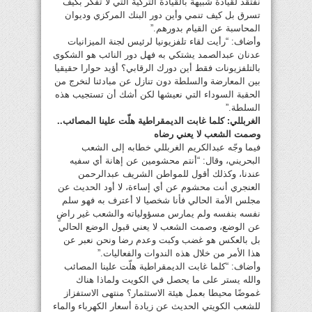
نفتقد لقيادة شبيهة بالقيادة التركية التي لا تفكّر بكيف
تسرق بل كيف تنمي وأين دور البنك المركزي وديوان
المحاسبة عن القيام بدورهم.”
وأضاف: “رأيت لقاء تلفزيونيا لرئيس لجنة الميزانيات
عدنان عبدالصمد يشتكي به فهل دور النائب هو الشكوى
بالتلفزيونات فقط أين دورك الرقابي؟ أؤيد حوارا حقيقيا
بين المعارضة والسلطة دون تنازل عن مبادئنا لنخرج من
الحقبة السوداء التي نعيشها لكن أشك أن تستجيب هذه
السلطة.”
الغربللي: كلما غابت الديمقراطية هلّت علينا المصائب..
وصمت الشعب لا يعني رضاه
فيما وجّه عبدالكريم الغربللي خطابه إلى الشعب
البحريني، وقال: “أنتم محشومين عن إهانة أي سفيه
عندنا، وكذلك أقول للمواطن الشريف عبدالرحمن
العنجري أنت محشوم عن أي إساءة، لا أود الحديث عن
مجلس الأمة الحالي فأنا شخصيا لا أعترف به فهو سلم
نفسه بنفسه ولم يمارس مسؤولياته والشعب غير راضٍ
عن الوضع، وصمت الشعب لا يعني قبول الوضع الحالي
بل بالعكس هو غضب وكبت وعدم رضا ونحن نعبر عن
هذا الأمر من خلال هذه الندوات والفعاليات.”
وأضاف: “كلما غابت الديمقراطية هلّت علينا المصائب
والله يستر على ما يحصل في الكويت ولماذا هناك
غموضًا محيطا بعمل هيئة الاستثمار؟ منتهى الاستفزاز
للشعب الكويتي الحديث عن زيادة أسعار الكهرباء والماء