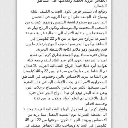
انخفاض الرؤية الافقية وانعدامها على المناطق
الشمالية.
وتوقع ان تستمر فرص تكون الضباب الكثيف الليلة
وصباح غد الجمعة على ان تبدأ الرؤية فى التحسن
التدريجي مع سطوع اشعة الشمس وظهور كميات من
السحب المنخفضة والمتوسطة وتكون الرياح نهار غد
الجمعة ما بين متقلبة الاتجاه الى شمالية غربية خفيفة
السرعة تتراوح سرعتها ما بين 6 و 22 كيلومترا في
الساعة ويكون البحر معها خفيف الموج بارتفاع ما بين
قدم وقدمين وهو ملائم لكافة الانشطة البحرية.
وخلال فترة مساء يوم الجمعة تطرق كرم الى تقدم
امتداد المرتفع الجوي اكثر نحو البلاد لتتقدم معه كتلة
هوائية أبرد قليلا فتبدأ الرياح الشمالية الغربية بالاعتدال
ثم النشاط تدريجيا وتكون سرعتها بين 22 و 40 كيلومترا
في الساعة ليزيد الاحساس بالبرد وخصوصا في المناطق
الصحراوية الأمر الذي يجب الاتفات اليه في هذه الفترة
التي يستغلها الكثير من الناس للاستمتاع برحلات البر.
وعن حالة البحر توقع ان تبدا أمواج البحر خلال فترة
الليل بالاعتدال ثم العلو أحيانا وتكون ما بين ثلاثة
وخمسة اقدام.
واشار كرم الى استمرار الرياح الشمالية الغربية معتدلة
الى نشطة السرعة يوم السبت المقبل مما يزيد من
الاحساس ببرودة الجو اذ تكون سرعتها من 22 الى 45
كيلومترا في الساعة ويصاحب ذلك انخفاض طفيف فى