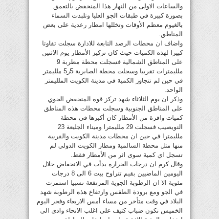
والساعات الاولى من النهار هذا المنخفض بالتعمق
بصورة كبيرة في طبقات الجو العليا وتلبدت السماء
بالغيوم معظم الأوقات وتخللها امطار رعدية على بعض
المناطق.
واضاف ان محطات الرصد التابعة للادارة سجلت تفاوتا
كبيرا لهذه الكميات حيث كان تركيز الأمطار يوم الاثنين
على المناطق الشمالية فسجلت محطة مطربة 9
ملليمترات تقريبا وسجلت محطة الصابرية 5ر5 ملليمتر
في حين لم تتجاوز الكمية في مدينة الكويت الملليمتر
الواحد.
وذكر ان يوم الثلاثاء شهد تركز قوة المنخفض الجوي
على المناطق الجنوبية وسجلت محطات هذه المناطق
كميات وافرة من الأمطار كان أكبرها في محطة
النويصيب فسجلت 29 ملليمترا وميناء الجليعة 23
ملليمترا في حين ان محطات مدينة الكويت والقريبة
منها مثل محطة السالمية ومطار الكويت الدولي لم
تسجل اي كمية سوى اثر من الأمطار فقط.
وقال كرم ان درجات الحرارة بدأت في الانخفاض خلال
اليومين الماضيين بقيم تتراوح بيت 6 الى 8 درجات
مئوية الا ان الرطوبة الجوية المرتفعة نسبيا استمرت
في الجو ومع برودة الطقس وارتفاع هذه الرطوبة شهد
البلاد في وقت متأخر من مساء أمس الاربعاء وفجر اليوم
الخميس تكون ضباب كثيف على اغلب الانحاء وادى الى