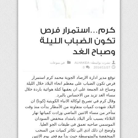
كرم…استمرار فرص
تكون الضباب الليلة
وصباح الغد
نشرت بواسطة:
ALHAKEA
في
منوعات
0
2014/11/27
توقع مدير ادارة الارصاد الجوية محمد كرم استمرار
فرص تكون الضباب على معظم انحاء البلاد خلال الليلة
وصباح غد الجمعة على ان يعقبها كتلة هوائية باردة خلال
مساء الغد تزيد من الاحساس بالبرد.
وقال كرم في تصريح لوكالة الانباء الكويتية (كونا) ان
البلاد شهدت كميات متفاوتة من الأمطار بدأت منذ وقت
متأخر من مساء الاثنين الماضي وزادت كمياتها نهار
الثلاثاء بسبب تأثر البلاد بامتداد منخفض السودان
الموسمي صاحبه تعمق فى طبقات الجو العليا.
واوضح ان ذلك ادى الى تكاثر كميات من السحب
المنخفضة والمتوسطة حيث بدأ مع فجر يوم الاثنين