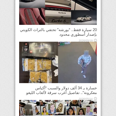
20 سيارة فقط.. “بورشه” تحتفي بالتراث الكويتي
بإصدار أسطوري محدود
2026/05/19
خسارة بـ 34 ألف دولار والسبب “أكياس
معكرونة”.. تفاصيل أغرب سرقة لألعاب الليغو
2026/05/14