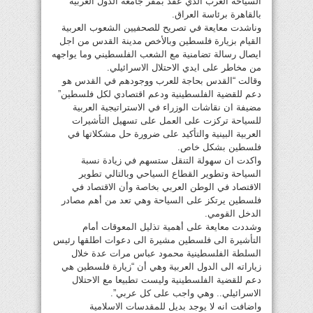
السياحة العرب الذي عقد بمقر جامعة الدول العربية
بالقاهرة برئاسة العراق.
وناشدت معايعة في تصريح للصحفيين الشعوب العربية
القيام بزيارة فلسطين وبالأخص مدينة القدس من اجل
ايصال رسالة تضامنية مع الشعب الفلسطيني وما يواجهه
من مخاطر على ايدي الاحتلال الاسرائيلي.
وقالت “القدس بحاجة للعرب ووجودهم في القدس هو
دعم للقضية الفلسطينية ودعم اقتصادي لكل فلسطين”
مضيفة ان نقاشات الوزراء في الاستراتيجية العربية
للسياحة تركزت على العمل على تسهيل التأشيرات
العربية البينية والتأكيد على ضرورة حل مشكلاتها في
فلسطين بشكل خاص.
واكدت ان سهولة التنقل ستسهم في زيادة نسبة
السياحة وتطوير القطاع السياحي وبالتالي تطوير
الاقتصاد في الوطن العربي بخاصة وأن الاقتصاد في
فلسطين يرتكز على السياحة وهي تعد من أهم مصادر
الدخل القومي.
وشددت معايعة على أهمية تذليل المعوقات أمام
التأشيرة الى فلسطين مشيرة الى دعوات اطلقها رئيس
السلطة الفلسطينية محمود عباس مرات عدة خلال
زياراته الى الدول العربية وهي أن “زيارة فلسطين هي
دعم للقضية الفلسطينية وليست تطبيعا مع الاحتلال
الاسرائيلي.. وهي واجب على كل عربي”.
واضافت انه لا يوجد بديل للمقدسات الاسلامية