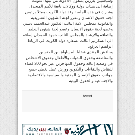
وسياسيين بارزين يمثلون 94 دولة من بينها الكويت
إضافة الى هيئات دولية ووكالات تابعة للأمم المتحدة.
وشارك في هذه الجلسة وفد دولة الكويت ممثلا برئيس
لجنة حقوق الانسان ومقرر لجنة الشؤون التشريعية
والقانونية بمجلس الامة النائب الدكتور عبدالحميد دشتي
وعضو لجنة حقوق الانسان وعضو لجنة شؤون التعليم
والثقافة والارشاد بالمجلس النائب حمود الحمدان إضافة
الى السكرتير الثالث بسفارة دولة الكويت في الرباط
ابراهيم العرفج.
ويناقش المنتدى قضايا المساواة بين الجنسين
والمناصفة وحقوق الشباب والأطفال وحقوق الأشخاص
في وضعية إعاقة وحقوق المهاجرين عبر نحو 200 فضاء
للنقاش واللقاءات والتكوين وورش عمل تغطي جميع
جوانب حقوق الإنسان المدنية والسياسية والاقتصادية
والاجتماعية والحقوق البيئية.
tweet