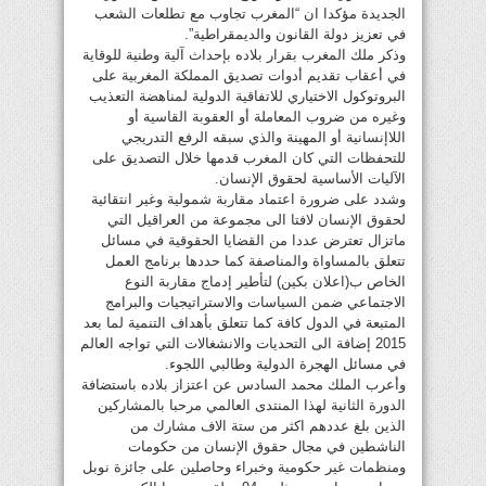
الجديدة مؤكدا ان “المغرب تجاوب مع تطلعات الشعب
في تعزيز دولة القانون والديمقراطية”.
وذكر ملك المغرب بقرار بلاده بإحداث آلية وطنية للوقاية
في أعقاب تقديم أدوات تصديق المملكة المغربية على
البروتوكول الاختياري للاتفاقية الدولية لمناهضة التعذيب
وغيره من ضروب المعاملة أو العقوبة القاسية أو
اللاإنسانية أو المهينة والذي سبقه الرفع التدريجي
للتحفظات التي كان المغرب قدمها خلال التصديق على
الآليات الأساسية لحقوق الإنسان.
وشدد على ضرورة اعتماد مقاربة شمولية وغير انتقائية
لحقوق الإنسان لافتا الى مجموعة من العراقيل التي
ماتزال تعترض عددا من القضايا الحقوقية في مسائل
تتعلق بالمساواة والمناصفة كما حددها برنامج العمل
الخاص ب(اعلان بكين) لتأطير إدماج مقاربة النوع
الاجتماعي ضمن السياسات والاستراتيجيات والبرامج
المتبعة في الدول كافة كما تتعلق بأهداف التنمية لما بعد
2015 إضافة الى التحديات والانشغالات التي تواجه العالم
في مسائل الهجرة الدولية وطالبي اللجوء.
وأعرب الملك محمد السادس عن اعتزاز بلاده باستضافة
الدورة الثانية لهذا المنتدى العالمي مرحبا بالمشاركين
الذين بلغ عددهم اكثر من ستة الاف مشارك من
الناشطين في مجال حقوق الإنسان من حكومات
ومنظمات غير حكومية وخبراء وحاصلين على جائزة نوبل