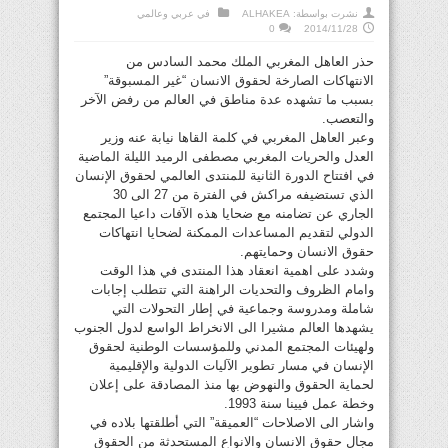
نشرت بواسطة:
ALHAKEA
في
عربي وعالمي
0
2014/11/28
حذر العاهل المغربي الملك محمد السادس من
الانتهاكات الصارخة لحقوق الانسان “غير المسبوقة”
بسبب ما تشهده عدة مناطق في العالم من رفض الآخر
والتعصب.
وعبر العاهل المغربي في كلمة القاها نيابة عنه وزير
العدل والحريات المغربي مصطفى الرميد الليلة الماضية
في افتتاح الدورة الثانية للمنتدى العالمي لحقوق الإنسان
الذي تستضيفه مراكش في الفترة من 27 الى 30
الجاري عن تضامنه مع ضحايا هذه الآفات داعيا المجتمع
الدولي لتقديم المساعدات الممكنة لضحايا انتهاكات
حقوق الانسان وحمايتهم.
وشدد على اهمية انعقاد هذا المنتدى في هذا الوقت
وامام الظروف والتحديات الراهنة التي تتطلب إجابات
شاملة ومدروسة وجماعية في إطار التحولات التي
يشهدها العالم مشيرا الى الانخراط الواسع لدول الجنوب
ولهيئات المجتمع المدني وللمؤسسات الوطنية لحقوق
الإنسان في مسار تطوير الآليات الدولية والإقليمية
لحماية الحقوق والنهوض بها منذ المصادقة على إعلان
وخطة عمل فيينا سنة 1993.
واشار الى الاصلاحات “العميقة” التي أطلقتها بلاده في
مجال حقوق الانسان والانواع المستحدثة من الحقوق