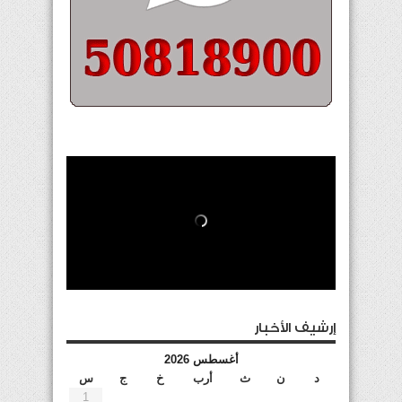
إرشيف الأخبار
أغسطس 2026
د
ن
ث
أرب
خ
ج
س
1