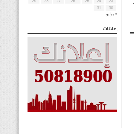
29
28
27
26
25
24
23
31
30
« يوليو
إعلانات