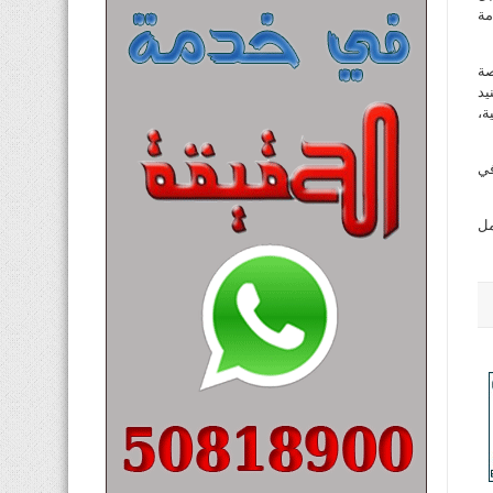
مة
صة
يد
ة،
في
مل