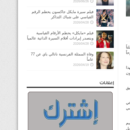
2026/06/26
فيلم سيرة مايكل جاكسون يحطم الرقم
القياسي على شباك التذاكر
2026/04/28
فيلم «مايكل» يحطم الأرقام القياسية
ويتصدر إيرادات أفلام السيرة الذاتية عالمياً
2026/04/28
اً
اً
وفاة الممثلة الفرنسية ناتالي باي عن 77
عاماً
2026/04/19
ذا
ون
إعلانات
يق
في
مي
4 يوماً فترة تعليم
بل