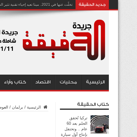
جديد الحقيقة
تخلّت عنها في 2021.. ميتا تعيد إحياء تقنية تثير الجدل بشأن انتهاك الخصوصية
الرئيسية
محليات
اقتصاد
كتاب وآراء
كتاب الحقيقة
الرئيسية
/
برلمان
/
العوض
تركيا تُحقق
الحلم بعد 60
عام .. وتحتفل
بإنتاج أول سيارة