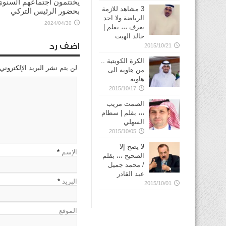
يختتمون اجتماعهم السنوي
3 مشاهد للازمة
بحضور الرئيس التركي
الرياضة ولا احد
2024/04/30
يعرف ،،، بقلم |
خالد الهيت
اضف رد
2015/10/21
الكرة الكويتية ..
لن يتم نشر البريد الإلكتروني
من هاويه الى
هاويه
2015/10/17
الصمت مريب
،،، بقلم | سطام
السهلي
2015/10/05
لا يصح إلا
الإسم
*
الصحيح ،،، بقلم
/ محمد جميل
عبد القادر
البريد
*
2015/10/01
الموقع