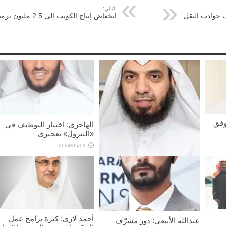
التالي:
 بسبب حوادث النقل
انخفاض إنتاج الكويت إلى 2.5 مليون برميل
وفق
الهاجري: اختبار التوظيف في
«البترول» تعجيزي
2024/05/08
محمد الداهوم: هموم المواطنين
إصلاح الطرق و«الصحة»
2024/05/10
أحمد لاري: كثرة برامح عمل
عبدالله الأنبعي: دور مشرّف