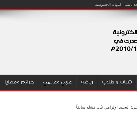
شباب و طلاب
رياضة
عربي وعالمي
جرائم وقضايا
ي: التجنيد الإلزامي ثبُت فشله سابقاً