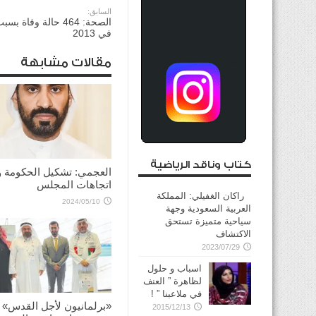
السابق:
الصحة: 464 حالة وفاة
في 2013
مقالات مشابهة
كتاب وناقد الرياضية
العجمي: تشكيل الحكومة 
اتجاهات المجلس
راكان الغفيلي: المملكة
2024/05/10
العربية السعودية وجهة
سياحية متميزة تستحق
الاكتشاف
2023/07/29
اسباب و حلول
لظاهرة ” العنف
في ملاعبنا ” !
«برلمانيون لأجل القدس»
2015/12/13