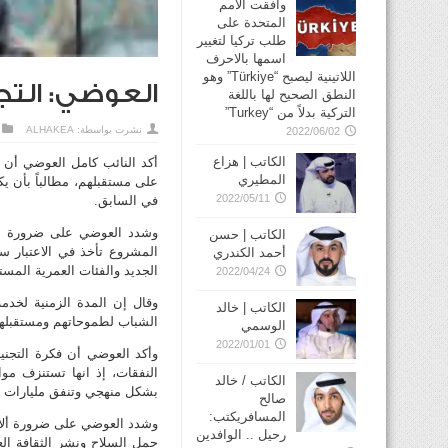
وافقت الأمم
المتحدة على
طلب تركيا لتغيير
اسمها بالاحرف
اللاتينية ليصبح “Türkiye” وهو
العوضي: التجن
النطق الصحيح لها باللغة
التركية بدلاً من “Turkey”
نشرت بواسطة:
ALHAKEA
2022/06/02
الكاتب | هزاع
أكد النائب كامل العوضي أن ال
المطيري
على مستقبلهم، مطالباً بأن يك
2022/05/11
في السابق.
وشدد العوضي على ضرورة الت
الكاتب | حسن
المشروع تأخذ في الاعتبار سل
أحمد الكندري
الجديد والفئات العمرية المست
2022/04/24
وقال إن المدة الزمنية لخدمة
الكاتب | خالد
الشباب لطموحاتهم ومستقبله
الوسمي
2022/01/01
وأكد العوضي أن فكرة التجني
النفقات، إذ انها تستنزف مو
الكاتب / خالد
بشكل منهجي وتنفق مليارات ال
صالح
المسافريكتب:
رحيل .. الوافدين
حمل السلاح ونشر الثقافة ال