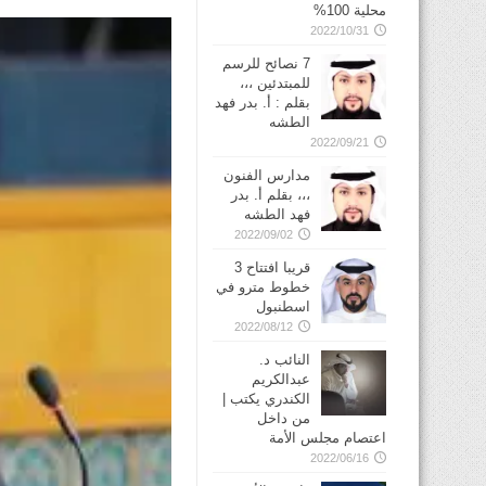
محلية 100%
2022/10/31
7 نصائح للرسم
للمبتدئين ،،،
بقلم : أ. بدر فهد
الطشه
2022/09/21
مدارس الفنون
،،، بقلم أ. بدر
فهد الطشه
2022/09/02
قريبا افتتاح 3
خطوط مترو في
2022/08/12
النائب د.
عبدالكريم
الكندري يكتب |
من داخل
اعتصام مجلس الأمة
2022/06/16