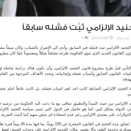
يد الإلزامي ثبُت فشله سابقاً
في
برلمان
2014/11/29
0
تجنيد الالزامي ثبت فشله في السابق، وأدى الى الإضرار بالشباب، وكان سيفاً مصلت
ون القانون الجديد الذي تنوي الحكومة طرحه مختلفاً شكلاً ومضموناً عمّا كان مطروح
أني قبل طرح مشروع قانون التجنيد الالزامي، وأن تكون هناك دراسة شاملة له
بيات القانون السابق وأسباب فشله وإيجابياته، وتحدد الأهداف المرجوة من القان
هدفة.
 التجنيد الإلزامي السابقة كانت احد اهم اسباب فشله، بل كانت عائقاً امام تحق
م.
د الالزامي من حيث المبدأ والتطبيق تتنافى مع ما دعت اليه الحكومة من ترشيد 
ارد الدولة بشكل كبير، كما هو حاصل في الدول التي تتبنى سياسة التجنيد الالزا
دولارات على مجندي الالزامي رغم عدم استفادة اي جيش منهم كما أثبتت التجربة.
وشدد العوضي على ضرورة ألا تتجاوز مدة التجنيد في القانون المقترح عن 150 يوماً، بما فيها مدة 5
عسكرية وخدمة العلم، وألا يقتصر مكان الخدمة الالزامية على وحدات الجيش فقط 