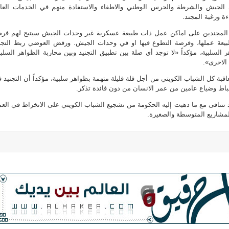
 الجيش والشرطة والحرس الوطني والاطفاء والاستفادة منهم في الخدمات العا
ة ورغبة المجند.
 المجندين على اماكن عمل ذات طبيعة عسكرية غير وحدات الجيش سيتيح لهم فر
بيعة عملها، وفرصة التطوع فيها او في وحدات الجيش. ورفض العوضي ربط التجن
 السلبية، مؤكداً «لا توجد أي صلة بين تطبيق التجنيد وبين محاربة الظواهر السلبي
الاخرى».
قبة كل الشباب الكويتي من أجل قلة قليلة متهمة بظواهر سلبية، مؤكداً أن التجنيد 
باط وضياع عامين من عمر الانسان من دون فائدة تذكر.
 تتنافى مع ما ذهبت إليه الحكومة من تشجيع الشباب الكويتي على الانخراط في الع
مشاريع المتوسطة والصغيرة.