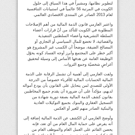
لتطوير نظامها، ومشيراً في هذا السياق إلى حلول
الكويت في المرتبة 56 عالمياً في استبيانات التنافسية
لعام 2013 الصادر عن المنتدى الاقتصادي العالمي.
واعتبر العازمي قانون الذمة المالية من أهم الإصلاحات
المطلوبة في الكويت للتأكد من أنّ قرارات أعضاء
السلطة التشريعية وأعضاء السلطتين التنفيذية
والقضائية، لا تخضع للمال السياسي أو التجاري أو
المصالح الضيقة، موضحاً أن الكسب غير المشروع هو
أكبر خطر على المجتمع وأبرز أوجه الفساد كونه يحوّل
الوظيفة العامة عن هدفها الأساس إلى وسيلة لتحقيق
أغراضٍ شخصيّة وجمع الثروات.
ولفت العازمي إلى أهمية أن تشمل الرقابة على الذمة
المالية الحسابات المالية للأقرباء خصوصاً من الدرجة
الأولى للتصدي لمن يتحايل على القانون بأن يودع أمواله
لديهم، مؤكداً على أن ضرورة أن يقدم جميع المخاطبين
بقانون كشف الذمة المالية بصفة دورية شهادة من
التسجيل العقاري والبنوك بجميع التوكيلات العادية
والبنكية الصادر منهم للغير أو العكس.
وأوضح العازمي أن الكشف عن الذمة المالية إضافة إلى
أنه يفرض على حماية المال العام من أي تعد، فإنه
يحصن القائم على العمل العام والموظف العام من