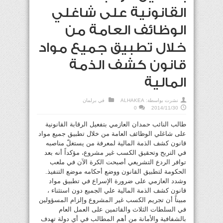
القانونية على شاغلي
الوظائف العامة من
خلال تطبيق جميع مواد
قانون كشف الذمة
المالية
نشرت بواسطة:
ALHAKEA
في
برلمان
0
2014/11/30
طالب النائب حمدان العازمي بتفعيل الرقابة القانونية
على شاغلي الوظائف العامة من خلال تطبيق جميع مواد
قانون كشف الذمة المالية لمعرفة من يستغلّ مناصبه
في التربح وتحقيق الكسب غير مشروع، مؤكداً أنه بعد
توافر الردع التشريعي أصبحت الكرة الآن في ملعب
الحكومة لتطبيق القانون ووضع أحكامه موضع التنفيذ.
وشدد العازمي على ضرورة الإسراع في تطبيق مواد
قانون كشف الذمة المالية علي الجميع دون استثناء ،
مبيناً أن تجريم الكسب غير المشروع وإلزام المسؤولين
في السلطات الثلاث والقائمين على العمل العام
بالشفافية والأمانة من أهم المطالب في أي دولة تهدف