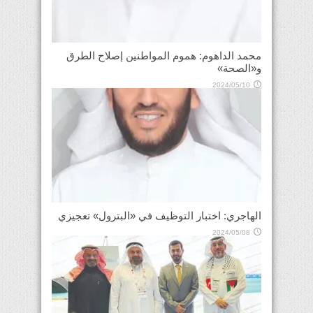
محمد الداهوم: هموم المواطنين إصلاح الطرق
و«الصحة»
2024/05/10
الهاجري: اختبار التوظيف في «البترول» تعجيزي
2024/05/08