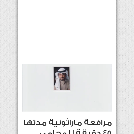
مرافعة ماراثونية مدتها
45 دقيقة للمحامي