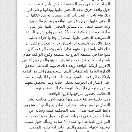
المباحث انه في يوم الواقعة انه كلف باجراء تحريات
حول واقعة حرق شقة المجني عليها ووفاتها وعلى اثر
ذلك قام باجراء التحريات التي استبان له من خلالها ان
المجني عليها تقوم باقراض الوافدين مبالغ مالية بربا
وانه حينما انتقل الى مسكن المجني عليها عثر على
بطاقات مدنية ونبكية لعدد 23 شخص وان تقرير الصفة
التشريحية للمجني عليها اثبتت ان وفاتها جراء عملية
خنق بالايادي وليست اثر اختناق جراء الدخان وعلى اثر
ذلك قام باستداع المتهم نظرا لأنه بوقت الواقعة كان
متواجدا في منطقة الفروانية منطقة وقوع الواقعة فقام
باستواجه والتحقيق معه واعترف له هو والمتهمين الاثنين
الاخرين ارتكبا الواقعة وبعد ذلك قدمهم الضابط لمحقق
الادارة العامة للتحقيقات الذي استجوبهم واعترفوا امامه
بارتكاب الواقعة مباشرة وبعد ذلك قدموا للنيابة العامة
على اعتبار ان الجريمة تشكل جناية وتم التحقيق معهم
بحضور مترجم فانكروا التهمة وكذلك استجوبتهم
المحكمة بحضور مترجع وانكروا الواقعة..
وفي جلسة سابقة حضر مع المتهم الاول محاميه بشار
النصار من مجموعة الخشاب القانونية والذي اسستجوب
ذابط المباحث بعد ان لبت المحكمة طلبه وسأله عن
نقاط جوهرية في تحرياته تمركزت حول مدة التحريات
التي قرر الضابط انها لمدة 48 ساعة وسأله حول سبب
توجيهه الاتهام للمتهم والذي اجاب انه مدين للمجني