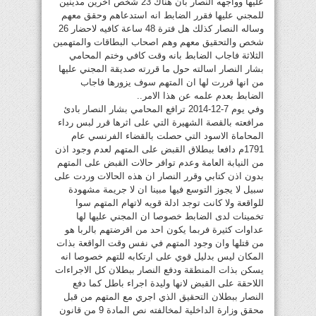
عليها وواجهه النصار بأن هناك 23 شخص اخرين مدينين
للمجني عليها فقرر الضابط انه استدعاهم وحقق معهم
وساله النصار كذلك هل فترة 48 ساعة كافيه لاحضار 26
شخص والتحقيق معهم وهم اصحاب البطاقات والمتهمين
الثلاثة فاجاب الضابط بانه وقت كافي وختم المحامي
بشار النصار اسالته حول ما قررته صديقة المجني عليها
من انها قررت لها ان المتهم سوف يزورها فاجاب
الضابط بعدم علمه عن هذا الامر..
وفي يوم 7-12-2014 ترافع المحامي بشار النصار بادئ
مرافعته بالقصة الشهيرة التي على اثرها قرر لبس رداء
المحاماة الاسود التي حصلت بالقضاء الفرنسي عام
1791م دافعا ببطلاق القبض على المتهم لعدم وجود اذن
من النيابة العامة وعدم توافر حالات القبض على المتهم
بدون اذن كتابي وقرر النصار ان هذه الحالات وردت على
سبيل لا يجوز التوسع فيها مبينا ان لا جريمة مشهودة
للواقعة ولا كانت توجد ادلة قويه لاتهام المتهم سوا
تخمينات لدى الضابط خصوصا ان المجني عليها لها
عداوات كثيرة فربما يكون احد من اقرضتهم بالربا هو
من قتلها وان وجود المتهم في نفس وقت الواقعة بذات
المكان ليس بدليل قوي على ارتكابه للتهم خصوصا انه
يسكن بذات المنطقة ودفع النصار ببطلان كل الاجراءات
اللاحقة على القبض لانها وليدة اجراء باطل كما دفع
النصار ببطلان التحقيق الذي اجري مع المتهم من قبل
محقق وزارة الداخلية لمخالفته نص المادة 9 من قانون