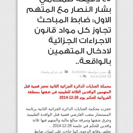
بشار النصار مع المتهم
الاول: ضابط المباحث
تجاوز كل مواد قانون
الاجراءات الجزائية
لادخال المتهمين
بالواقعة..
نشرت بواسطة:
ALHAKEA
في
جرائم وقضايا
0
2014/12/08
محمكة الجنايات الدائرة الجزائية الثانية تحجز قضية قتل
المتهمين الوافدين الثلاثة للفلبينيه في شقتها بمنطقة
الفروانية للحكم يوم 28-12-2014
حجزت محكمة الجنايات الدائرة الجزائية الثانية برئاسة
المستشار متعب العارضي قضية قتل الوافدة الفلبينية
وحرق شقتها وسرقة مبالغ مالية والمتهم فيها ثلاثة
وافدين للحكم في جلسة 28-12-2014 ..
تخلص وقائع الدعوى كما جاءت على لسان ضابط