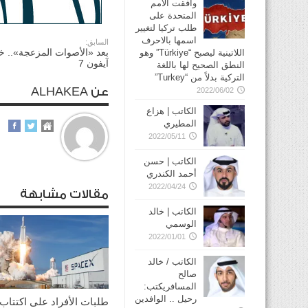
وافقت الأمم
المتحدة على
طلب تركيا لتغيير
اسمها بالاحرف
السابق:
بعد «الأصوات المزعجة».. خ
اللاتينية ليصبح “Türkiye” وهو
آيفون 7
النطق الصحيح لها باللغة
التركية بدلاً من “Turkey”
عن ALHAKEA
2022/06/02
الكاتب | هزاع
المطيري
2022/05/11
الكاتب | حسن
أحمد الكندري
2022/04/24
مقالات مشابهة
الكاتب | خالد
الوسمي
2022/01/01
الكاتب / خالد
صالح
المسافريكتب:
رحيل .. الوافدين
طلبات الأفراد على اكتتاب