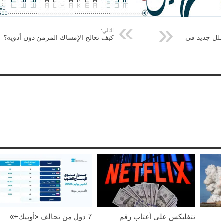
التالي:
لل جديد في
كيف تعالج الإمساك المزمن دون أدوية؟
نتفليكس على أعتاب رقم
7 دول من تحالف «أوپيك+»