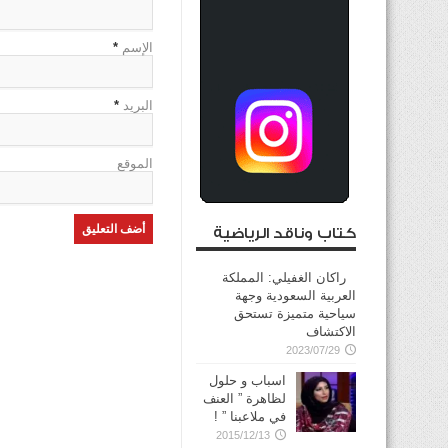
الإسم
*
البريد
*
الموقع
كتاب وناقد الرياضية
راكان الغفيلي: المملكة
العربية السعودية وجهة
سياحية متميزة تستحق
الاكتشاف
2023/07/29
اسباب و حلول
لظاهرة ” العنف
في ملاعبنا ” !
2015/12/13