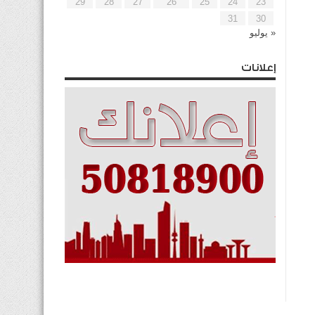
29
28
27
26
25
24
23
31
30
« يوليو
إعلانات