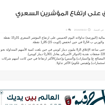
 على ارتفاع المؤشرين السعري
في
اقتصاد
2016/09/22
0
أغلق سوق الكويت للأوراق المالية (البورصة) تداولاته اليوم الخميس على ارتفاع المؤشر السعري 01ر15 نقطة
وبلغت قيمة الأسهم المتداولة حتى ساعة الإغلاق 8ر8 مليون دينار كويتي في حين بلغت كمية الأسهم المتداولة نحو
لمصالح ع) و(امتيازات) و(أسس) و(عمار)الأكثر ارتفاعا في حين كانت أسهم شركات
تثمارات) و(هيتس تلكوم) الأكثر تداولا.