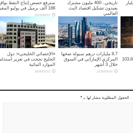
س” تتجاوز 70 مليار
تاريخي.. 400 مليون مشترك
سترفع حصص إنتاج النفط بواقع
يعيدون تشكيل اقتصاد البث
188 ألف برميل في يوليو المقبل
العالمي
2026/06/07
2026/06/11
8.7 مليارات درهم سيولة ضخها
«الإحصائي الخليجي»: دول
 4.13 دولاراً ليبلغ 103.82
المركزي الإماراتي في السوق
الخليج نجحت في تعزيز استدام
خلال 3 أشهر
الموارد المائية
2026/05/31
2026/05/31
 . الحقول المطلوبة مشار لها بـ
*