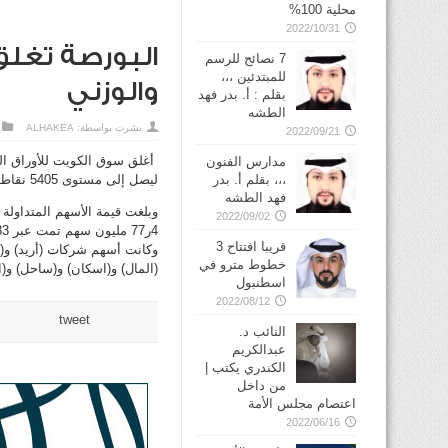
محلية 100%
2022/10/31
البورصة تغلق
7 نصائح للرسم
للمبتدئين ،،،
والوزني
بقلم : أ. بدر فهد
الطشه
نشرت بواسطة:
ALHAKEA
2022/09/21
مدارس الفنون
،،، بقلم أ. بدر
ليصل إلى مستوى 5405 نقاط والوزني ب 54ر0 في حين انخفض (كويت 15) 95ر1 نقطة.
فهد الطشه
2022/09/02
4ر77 مليون سهم تمت عبر 2283 صفقات نقدية (الدولار الأمريكي يعادل 301ر0 دينار كويتي).
قريبا افتتاح 3
وكانت أسهم شركات (أريد) و(ا
خطوط مترو في
(المال) و(اسكان) و(ساحل) و(اس
2022/08/12
tweet
النائب د.
عبدالكريم
الكندري يكتب |
من داخل
اعتصام مجلس الأمة
2022/06/16