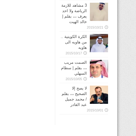
3 مشاهد للازمة
الرياضة ولا احد
يعرف ،،، بقلم |
خالد الهيت
2015/10/21
الكرة الكويتية ..
من هاويه الى
هاويه
2015/10/17
الصمت مريب
،،، بقلم | سطام
السهلي
2015/10/05
لا يصح إلا
الصحيح ،،، بقلم
/ محمد جميل
عبد القادر
2015/10/01