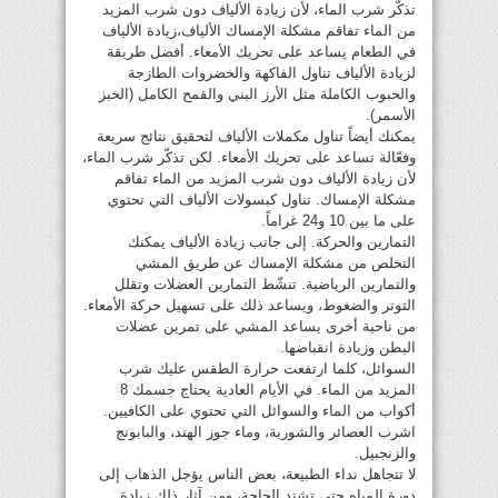
تذكّر شرب الماء، لأن زيادة الألياف دون شرب المزيد
من الماء تفاقم مشكلة الإمساك الألياف،زيادة الألياف
في الطعام يساعد على تحريك الأمعاء. أفضل طريقة
لزيادة الألياف تناول الفاكهة والخضروات الطازجة
والحبوب الكاملة مثل الأرز البني والقمح الكامل (الخبز
الأسمر).
يمكنك أيضاً تناول مكملات الألياف لتحقيق نتائج سريعة
وفعّالة تساعد على تحريك الأمعاء. لكن تذكّر شرب الماء،
لأن زيادة الألياف دون شرب المزيد من الماء تفاقم
مشكلة الإمساك. تناول كبسولات الألياف التي تحتوي
على ما بين 10 و24 غراماً.
التمارين والحركة. إلى جانب زيادة الألياف يمكنك
التخلص من مشكلة الإمساك عن طريق المشي
والتمارين الرياضية. تنشّط التمارين العضلات وتقلل
التوتر والضغوط، ويساعد ذلك على تسهيل حركة الأمعاء.
من ناحية أخرى يساعد المشي على تمرين عضلات
البطن وزيادة انقباضها.
السوائل، كلما ارتفعت حرارة الطقس عليك شرب
المزيد من الماء. في الأيام العادية يحتاج جسمك 8
أكواب من الماء والسوائل التي تحتوي على الكافيين.
اشرب العصائر والشوربة، وماء جوز الهند، والبابونج
والزنجبيل.
لا تتجاهل نداء الطبيعة، بعض الناس يؤجل الذهاب إلى
دورة المياه حتى تشتد الحاجة، ومن آثار ذلك زيادة