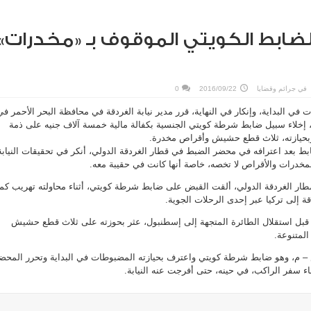
لضابط الكويتي الموقوف بـ «مخدرات»
في
جرائم وقضايا
2016/09/22
0
 في البداية، وإنكار في النهاية، قرر مدير نيابة الغردقة في محافظة البحر الأحمر في
إخلاء سبيل ضابط شرطة كويتي الجنسية بكفالة مالية خمسة آلاف جنيه على ذمة
بحيازته، ثلاث قطع حشيش وأقراص مخدرة.
بط بعد اعترافه في محضر الضبط في قطار الغردقة الدولي، أنكر في تحقيقات النيابة
لمخدرات والأقراص لا تخصه، خاصة أنها كانت في حقيبة معه.
ار الغردقة الدولي، ألقت القبض على ضابط شرطة كويتي، أثناء محاولته تهريب كمي
 إلى تركيا عبر إحدى الرحلات الجوية.
قبل استقلال الطائرة المتجهة إلى إسطنبول، عثر بحوزته على ثلاث قطع حشيش
لمتنوعة.
– م، وهو ضابط شرطة كويتي واعترف بحيازته المضبوطات في البداية وتحرر المحض