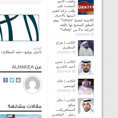
وافقت الأمم
المتحدة على
طلب تركيا لتغيير
اسمها بالاحرف
اللاتينية ليصبح “Türkiye” وهو
النطق الصحيح لها باللغة
التركية بدلاً من “Turkey”
2022/06/02
الكاتب | هزاع
المطيري
السابق:
تأجيل توقيع «عقد المطلاع» إلى 
2022/05/11
الكاتب | حسن
أحمد الكندري
عن ALHAKEA
2022/04/24
الكاتب | خالد
الوسمي
2022/01/01
الكاتب / خالد
صالح
مقالات مشابهة
المسافريكتب:
رحيل .. الوافدين