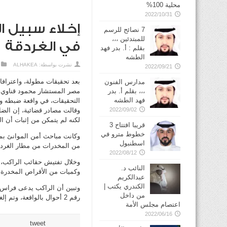
محلية 100%
2022/10/31
إخلاء سبيل ا
7 نصائح للرسم
للمبتدئين ،،،
في الغردقة
بقلم : أ. بدر فهد
الطشه
نشرت بواسطة:
ALHAKEA
2022/09/21
بعد تحقيقات مطولة، واعترافات
مدارس الفنون
،،، بقلم أ. بدر
مصر المستشار محمود قناوي، 
فهد الطشه
التحقيقات، في واقعة ضبطه و
2022/09/02
وقالت مصادر قضائية، إن الضا
لكنه لم يتمكن من إثبات أن ا
قريبا افتتاح 3
خطوط مترو في
وكانت مباحث أمن الموانئ بمط
من المخدرات من مطار الغردقة
2022/08/12
وخلال تفتيش حقائب الراكب، 
النائب د.
وكميات من الأقراص المخدرة ا
عبدالكريم
الكندري يكتب |
وتبين أن الراكب يدعى فراس 
من داخل
رقم 2 أحوال بالواقعة، وتم إلغاء سفر الراكب، في حينه، حتى أفرجت عنه النيابة.
اعتصام مجلس الأمة
2022/06/16
tweet