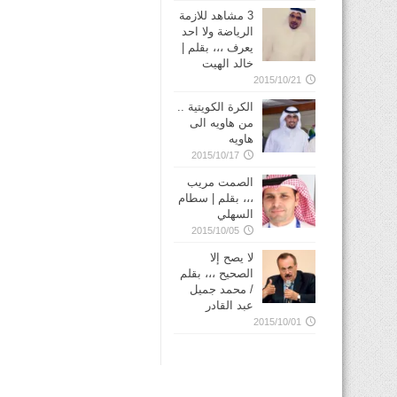
3 مشاهد للازمة
الرياضة ولا احد
يعرف ،،، بقلم |
خالد الهيت
2015/10/21
الكرة الكويتية ..
من هاويه الى
هاويه
2015/10/17
الصمت مريب
،،، بقلم | سطام
السهلي
2015/10/05
لا يصح إلا
الصحيح ،،، بقلم
/ محمد جميل
عبد القادر
2015/10/01