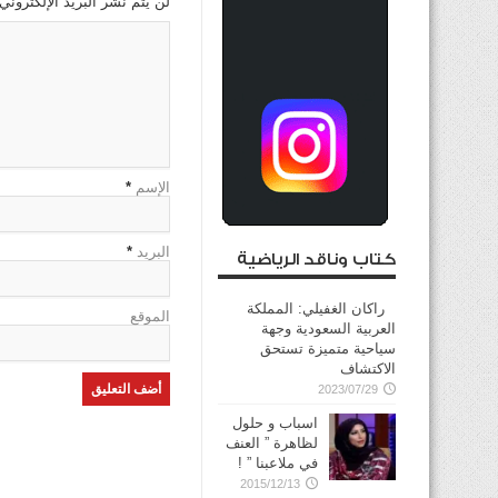
لن يتم نشر البريد الإلكتروني
الإسم
*
البريد
*
كتاب وناقد الرياضية
راكان الغفيلي: المملكة
الموقع
العربية السعودية وجهة
سياحية متميزة تستحق
الاكتشاف
2023/07/29
اسباب و حلول
لظاهرة ” العنف
في ملاعبنا ” !
2015/12/13