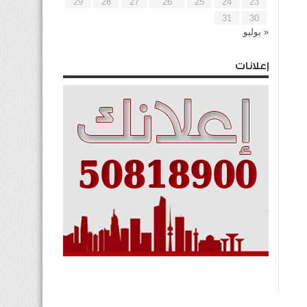
29
28
27
26
25
24
23
31
30
« يوليو
إعلانات