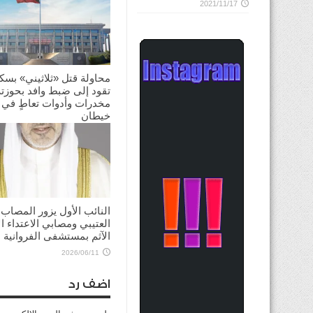
2021/11/17
محاولة قتل «ثلاثيني» بسك
تقود إلى ضبط وافد بحوزته
مخدرات وأدوات تعاطٍ في
خيطان
2026/06/26
النائب الأول يزور المصاب
العتيبي ومصابي الاعتداء ال
الآثم بمستشفى الفروانية
2026/06/11
اضف رد