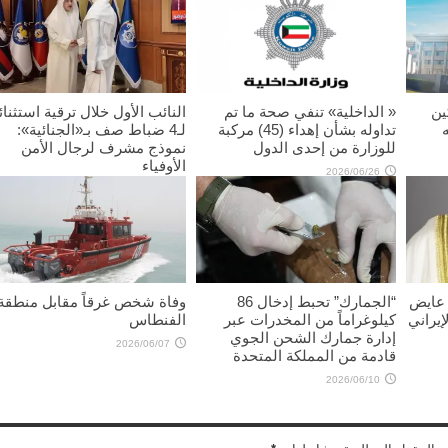
ين
« الداخلية» تنفي صحة ما تم
النائب الأول خلال ترقية استثنائ
تداوله بشأن إهداء (45) مركبة
لـ4 ضباط صف بـ«الجنائية»:
للوزارة من إحدى الدول
نموذج مشرف لرجال الأمن
الأوفياء
2026/06/26
2026/06/11
 عايض
“الجمارك” تحبط إدخال 86
وفاة شخص غرقاً مقابل منطقة
إيراني
كيلوغراماً من المخدرات عبر
الفنطاس
إدارة جمارك الشحن الجوي
2026/06/07
قادمة من المملكة المتحدة
2026/06/10