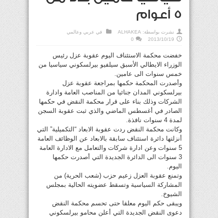
5 أعوام
نشرت بواسطة:
ALHAKEA
في
عربي وعالمي
0
2013/10/19
خفضت محكمة الاستئناف اليوم عقوبة عزل رئيس
الوزراء الايطالي الأسبق سيلفيو بيرلسكوني سياسيا من
خمس سنوات الى عامين.
وأصدرت المحكمة حكمها بمراجعة عقوبة عزل
بيرلسكوني المدان جنائيا من المناصب العامة وادارة
الشركات وذلك بناء على قرار محكمة النقض في حكمها
الصادر في أغسطس الماضي والذي ثبت عقوبة السجن
لمدة 4 سنوات نافذة.
وكانت محكمة النقض ردت عقوبة الابعاد “التكميلية” التي
أنزلتها دائرة استئناف سابقة بالابعاد عن الوظائف العامة
5 سنوات وعن ادارة شركات والتعامل مع الادارة العامة
3 سنوات الى الدائرة الجديدة التي أصدرت حكمها
اليوم.
وتمنع عقوبة العزل زعيم حزب (شعب الحرية) من
المشاركة السياسية وتسقط عضويته الحالية بمجلس
الشيوخ.
ويبقى حكم اليوم معلقا حتى تحسم محكمة النقض
دعوى النقض الجديدة التي أعلن محامو بيرلسكوني