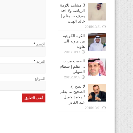
3 مشاهد للازمة
الرياضة ولا احد
يعرف ،،، بقلم |
خالد الهيت
2015/10/21
الكرة الكويتية ..
من هاويه الى
الإسم
*
هاويه
2015/10/17
الصمت مريب
البريد
*
،،، بقلم | سطام
السهلي
2015/10/05
الموقع
لا يصح إلا
الصحيح ،،، بقلم
/ محمد جميل
عبد القادر
2015/10/01