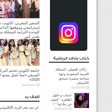
السفير المغربي: الكويت 
إستراتيجي وموقفها الداعم
للوحدة الترابية للمملكة م
تقدير كبير
2026/08/03
كتاب وناقد الرياضية
راكان الغفيلي: المملكة
جامعة الكويت تختتم البرنا
العربية السعودية وجهة
الصيفي «معاً لجيل يصنع ال
سياحية متميزة تستحق
2026»
الاكتشاف
2026/08/03
2023/07/29
اسباب و حلول
اضف رد
لظاهرة ” العنف
في ملاعبنا ” !
لن يتم نشر البريد الإلكتروني
2015/12/13