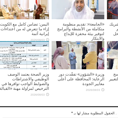
شريك
«الجامعة»: تقديم منظومة
اليمن: تضامن كامل مع الكويت
متكاملة من الأنشطة والبرامج
إزاء ما تتعرض له من اعتداءات
حل
لتوفير بيئة محفزة للإبداع
إيرانية آثمة
والابتكار
2026/08/03
2026/08/03
مج
وزيرة «الشؤون» تفقّدت دور
وزير الصحة يعتمد الوصف
تغيير
الرعاية: المحافظة على أعلى
الوظيفي والاشتراطات
معايير الجودة
والضوابط الواجب توافرها في
الترخيص لمزاولة مهنة «القبالة
2026/08/03
2026/08/03
 . الحقول المطلوبة مشار لها بـ
*