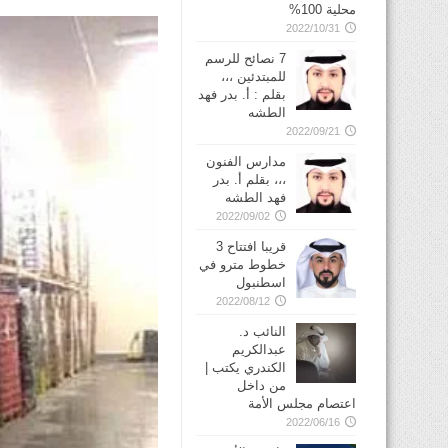
محلية 100%
2022/10/31
7 نصائح للرسم
للمبتدئين ،،،
بقلم : أ. بدر فهد
الطشه
2022/09/21
مدارس الفنون
،،، بقلم أ. بدر
فهد الطشه
2022/09/02
قريبا افتتاح 3
خطوط مترو في
2022/08/12
النائب د.
عبدالكريم
الكندري يكتب |
من داخل
اعتصام مجلس الأمة
2022/06/16