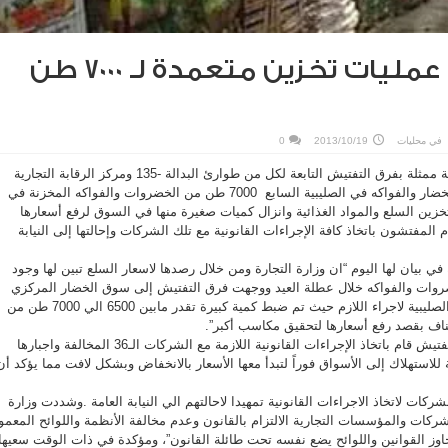
التجارة تحبط عمليات تخزين متعمدة لـ 7000 طن
في
محليات
2013/10/19
0
ضبطت وزارة التجارة والصناعة ممثلة بفرق التفتيش التابعة لكل من طوارئ البدالة -135 ومركز الرقابة التجارية
الكائن في السوق المركزي للخضار والفواكه في الصليبية السابع 7000 طن من الخضروات والفواكه المخزنة في
إلى تخزين السلع والمواد الغذائية وانزال كميات صغيرة منها في السوق لرفع أسعارها
لمفتشون باتخاذ كافة الإجراءات القانونية مع تلك الشركات وإحالتها إلى النيابة
في بيان لها اليوم “ان وزارة التجارة ومن خلال رصدها لاسعار السلع تبين لها وجود
روات والفواكه خلال عطلة العيد ووجهت فرق التفتيش إلى سوق الخضار المركزي
“الفرضة” والكائن في منطقة الصليبية لاجراء اللازم حيث تم ضبط كمية كبيرة تقدر مابين 6500 الي 7000 طن من
ناف بقصد رفع أسعارها لتحقيق مكاسب أكبر”.
وذكرت في بيانها “أن فريق التفتيش قام باتخاذ الإجراءات القانونية اللازمة مع الشركات الـ36 المخالفة واجبارها
 للاستهلاك إلى الأسواق فوراً لتبدأ معها الأسعار بالانخفاض وبشكل لافت مما يؤكد أن
ركات لاتخاذ الاجراءات القانونية تمهيدا لاحالتهم الي النيابة العامة .وشددت وزارة
شركات والمؤسسات التجارية الالتزام بالقانون وعدم مخالفة الأنظمة واللوائح المعمو
اوز القوانين واللوائح يضع نفسه تحت طائلة القانون”، ومؤكدة في ذات الوقت سعيها