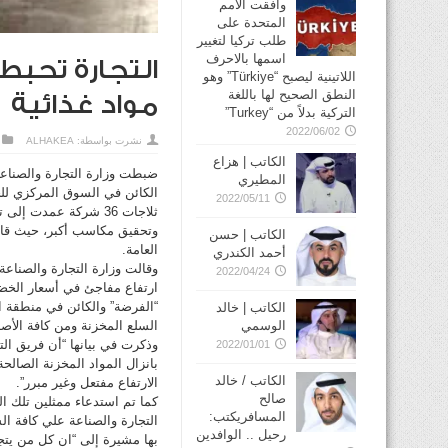
وافقت الأمم
المتحدة على
طلب تركيا لتغيير
اسمها بالاحرف
اللاتينية ليصبح “Türkiye” وهو
النطق الصحيح لها باللغة
مواد غذائية
التركية بدلاً من “Turkey”
2022/06/02
نشرت بواسطة:
ALHAKEA
الكاتب | هزاع
المطيري
2022/05/11
ثلاجات 36 شركة عمدت 
وتحقيق مكاسب أكبر، حيث قام ا
الكاتب | حسن
العامة.
أحمد الكندري
وقالت وزارة التجارة والصناعة 
2022/04/24
ارتفاع مفاجئ في أسعار الخض
الكاتب | خالد
الوسمي
السلع المخزنة ومن كافة الأص
2022/01/01
بانزال المواد المخزنة الصالحة
الكاتب / خالد
الارتفاع مفتعل وغير مبرر”.
صالح
كما تم استدعاء ممثلين تلك الش
المسافريكتب:
التجارة والصناعة علي كافة ال
رحيل .. الوافدين
بها مشيرة إلى “ان كل من يتج