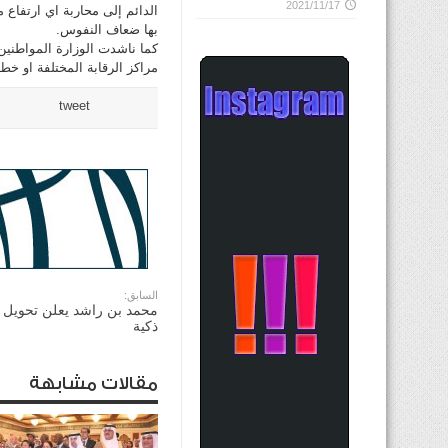
2021/11/17
الدائم إلى محاربة اي ارتفاع
بها ضعاف النفوس.
كما ناشدت الوزارة المواطنين 
مراكز الرقابة المختلفة او خط الطوارئ 135 التابعين
tweet
السابق:
محمد بن راشد يعلن تحويل د
ذكية
مقالات مشابهة