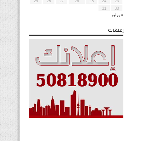
29
28
27
26
25
24
23
31
30
« يوليو
إعلانات