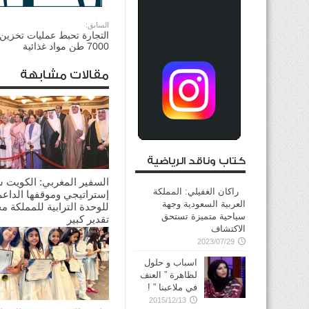
السابق:
التجارة تحبط عمليات تخزين 
7000 طن مواد غذائية
مقالات مشابهة
كتاب وناقد الرياضية
السفير المغربي: الكويت 
راكان الغفيلي: المملكة
إستراتيجي وموقفها الداعم
العربية السعودية وجهة
للوحدة الترابية للمملكة م
سياحية متميزة تستحق
تقدير كبير
الاكتشاف
2026/08/03
2023/07/29
اسباب و حلول
لظاهرة ” العنف
في ملاعبنا ” !
2015/12/13