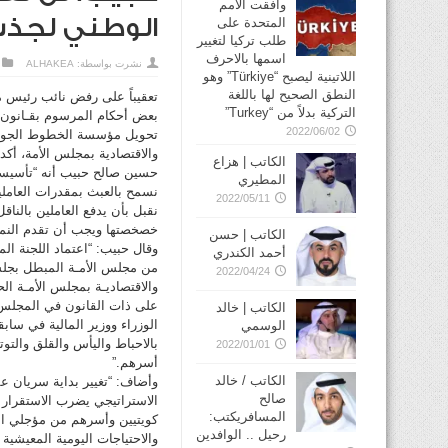
وافقت الأمم
الوطني لجذب 
المتحدة على
طلب تركيا لتغيير
اسمها بالاحرف
نشرت بواسطة:
ALHAKEA
اللاتينية ليصبح “Türkiye” وهو
النطق الصحيح لها باللغة
تعقيباً على رفض نائب رئيس م
التركية بدلاً من “Turkey”
2022/06/02
تحويل مؤسسة الخطوط الجوية ا
والاقتصادية بمجلس الأمة، أكد
الكاتب | هزاع
حسين صالح حبيب أنه “تأسيساً 
المطيري
نسمح بالعبث بمقدرات العامل
2022/05/11
نقبل بأن يدفع العاملين بالن
خصخصتها ويجب أن تقدم النمو
الكاتب | حسن
وقال حبيب: “اعتماد اللجنة ال
أحمد الكندري
2022/04/24
والاقتصاديـة بمجلس الأمـة الح
الكاتب | خالد
الوزراء ووزير المالية في ساب
الوسمي
بالاحباط واليأس والقلق والتو
2022/01/01
أسرهم.”
الكاتب / خالد
وأضاف: “تغيير بداية سريان ع
صالح
الاستراتيجي يضرب الاستقرار ا
المسافريكتب:
كويتيين وأسرهم من مؤجلي الص
رحيل .. الوافدين
والاحتياجات اليومية المعيشية 