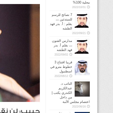
محلية 100%
2022/10/31
7 نصائح للرسم
للمبتدئين ،،،
بقلم : أ. بدر فهد
الطشه
2022/09/21
مدارس الفنون
،،، بقلم أ. بدر
فهد الطشه
2022/09/02
قريبا افتتاح 3
خطوط مترو في
2022/08/12
النائب د.
عبدالكريم
الكندري يكتب |
من داخل
اعتصام مجلس الأمة
2022/06/16
حبيب: لن نقب