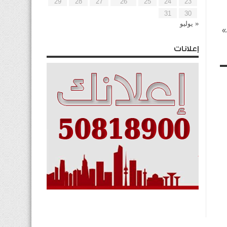
29
28
27
26
25
24
23
31
30
« يوليو
»
إعلانات