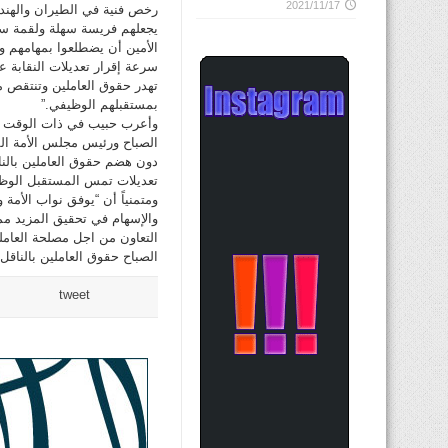
2021/11/17
رخص فنية في الطيران والهندس
يجعلهم فريسة سهلة ولقمة سائغ
الأمين أن يضطلعوا بمهامهم وي
سرعة إقرار تعديلات النقابة ع
تهدر حقوق العاملين وتنتقص 
بمستقبلهم الوظيفي.”
وأعرب حبيب في ذات الوقت عن
الصباح ورئيس مجلس الأمة ال
دون هضم حقوق العاملين بالنا
تعديلات تمس المستقبل الوظيفي
ومتمنياً أن “يوفق نواب الأم
والإسهام في تحقيق المزيد مما
التعاون من اجل مصلحة العاملي
الصباح حقوق العاملين بالناقل
tweet