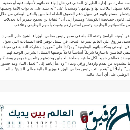
ة صادرة من إدارة الطيران المدني في حال إنهاء خدماتهم لأسباب فنية أو صحية
ة يسهل التلاعب بها والتهامها.” ومشدداً على “أنه يشد على يد نواب الأمة وحصنها
تحملوا مسئولياتهم في سبيل دعم الحقوق العادلة للعاملين بالناقل الوطني من خلال
لى قانون خصخصة الكويتية.” ومشيراً إلى أن “النقابة لن تسمح بتمرير أية تعديلات
من مكتسباتهم الوظيفية وتمس استقرارهم وتعبث بأمنهم الوظيفي وتتلاعب
 “يقينه الراسخ وثقته الكاملة في سمو رئيس مجلس الوزراء الشيخ جابر المبارك
سيد/ مرزوق علي الغانم بسرعة التدخل في سبيل توفير كافة الضمانات التي تحول
قل الوطني ومكتسباتهم الوظيفية.” ومؤكدأً على “ضرورة مشاركة النقابة في صياغة أ
 للعاملين باعتبارها شريكاً أساسياً فاعلاً بوصفها الممثل الشرعي الوحيد لهم.
ة ويسدد خطاهم جميعاً لكل ما فيه مصلحة العاملين وخدمتهم وتلمس همومهم ومشاكله
 ينشدونه من تقدم وازدهار ورقي ونماء.” وداعياً إياهم إلى “العمل البناء ومد جسور
ن”. وآملاً أن “يقدم نائب رئيس مجلس الوزراء ووزير المالية معالي الشيخ/ سالم
 الوطني على أي أعباء مالية.