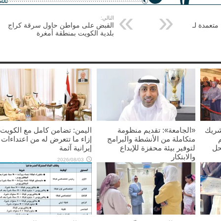
التالي:
متعمدة لـ
القبض على مواطن حاول سرقة كراج
بلدية الكويت بمنطقة أمغرة
شريك
«الجامعة»: تقديم منظومة
اليمن: تضامن كامل مع الكويت
متكاملة من الأنشطة والبرامج
إزاء ما تتعرض له من اعتداءات
حل
لتوفير بيئة محفزة للإبداع
إيرانية آثمة
والابتكار
2026/08/03
2026/08/03