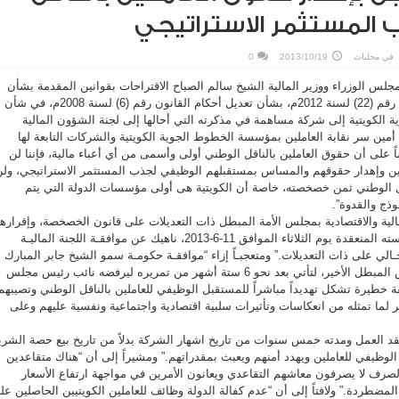
المستثمر الاستراتيجي
في
محليات
2013/10/19
0
جلس الوزراء ووزير المالية الشيخ سالم الصباح الاقتراحات بقوانين المقدمة بشأن
بعض أحكام المرسوم بقـانون رقم (22) لسنة 2012م، بشأن تعديل أحكام القانون رقم (6) لسنة 2008م، في شأن
لكويتية إلى شركة مساهمة في مذكرته التي أحالها إلى لجنة الشؤون المالية
 أمين سر نقابة العاملين بمؤسسة الخطوط الجوية الكويتية والشركات التابعة لها
على أن حقوق العاملين بالناقل الوطني أولى وأسمى من أي أعباء مالية، فإننا لن
ين وإهدار حقوقهم والمساس بمستقبلهم الوظيفي لجذب المستثمر الاستراتيجي، ولن
اقل الوطني ثمن خصخصته، خاصة أن الكويتية هى أولى مؤسسات الدولة التي يتم
ذج والقدوة”.
مالية والاقتصادية بمجلس الأمة المبطل ذات التعديلات على قانون الخصخصة، وإقرارها
من مجلس الأمـة المبطل بجلسته المنعقدة يوم الثلاثاء الموافق 11-6-2013، ناهيك عن موافقـة اللجنة الماليـة
ـالي على ذات التعديلات.” ومتعجبـاً إزاء “موافقـة حكومـة سمو الشيخ جابر المبارك
على ذات القانون في المجلس المبطل الأخير، لتأتي بعد نحو 6 ستة أشهر من تمريره ليرفضه نائب رئيس مجلس
قة خطيرة تشكل تهديداً مباشراً للمستقبل الوظيفي للعاملين بالناقل الوطني وتصيبهم
تر لما تمثله من انعكاسات وتأثيرات سلبية اقتصادية واجتماعية ونفسية عليهم وعلى
قد العمل ومدته خمس سنوات من تاريخ اشهار الشركة بدلاً من تاريخ بيع حصة الشر
لوظيفي للعاملين ويهدد أمنهم ويعبث بمقدراتهم.” ومشيراً إلى أن “هناك متقاعدين
رف لا يصرفون معاشهم التقاعدي ويعانون الأمرين في مواجهة ارتفاع الأسعار
المضطردة.” ولافتاً إلى أن “عدم كفالة الدولة وظائف للعاملين الكويتيين الحاصلين عل