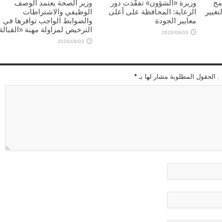
مج
وزيرة «الشؤون» تفقّدت دور
وزير الصحة يعتمد الوصف
تغيير
الرعاية: المحافظة على أعلى
الوظيفي والاشتراطات
معايير الجودة
والضوابط الواجب توافرها في
الترخيص لمزاولة مهنة «القبالة
2026/08/03
2026/08/03
 . الحقول المطلوبة مشار لها بـ
*