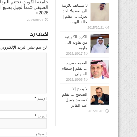
جامعة الكويت تختتم البرنا
3 مشاهد للازمة
الصيفي «معاً لجيل يصنع ال
الرياضة ولا احد
2026»
يعرف ،،، بقلم |
2026/08/03
خالد الهيت
2015/10/21
اضف رد
الكرة الكويتية ..
من هاويه الى
لن يتم نشر البريد الإلكتروني
هاويه
2015/10/17
الصمت مريب
،،، بقلم | سطام
السهلي
2015/10/05
لا يصح إلا
الصحيح ،،، بقلم
الإسم
*
/ محمد جميل
عبد القادر
2015/10/01
البريد
*
الموقع