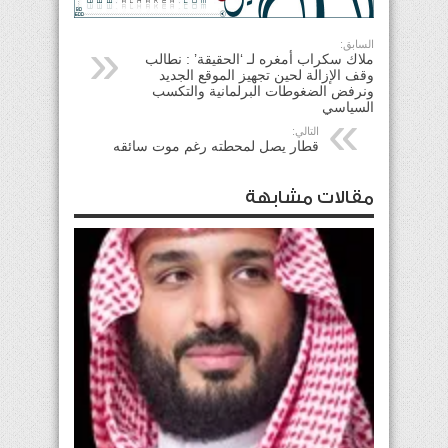
السابق:
ملاك سكراب أمغره لـ ‘الحقيقة’ : نطالب
وقف الإزالة لحين تجهيز الموقع الجديد
ونرفض الضغوطات البرلمانية والتكسب
السياسي
التالي:
قطار يصل لمحطته رغم موت سائقه
مقالات مشابهة