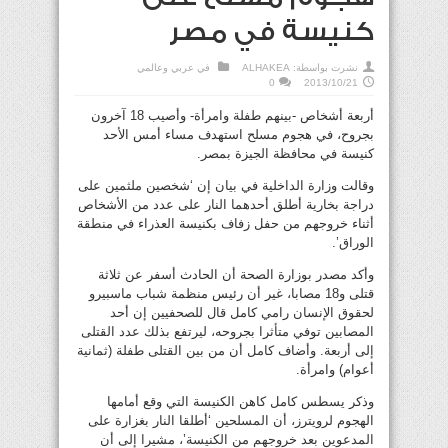
كنيسة في مصر
نشرت بواسطة:
ALHAKEA
في
عربي وعالمي
0
2013/10/21
أربعة أشخاص -بينهم طفلة وامرأة- وأصيب 18 آخرون
بجروح، في هجوم مسلح استهدف مساء أمس الأحد
كنيسة في محافظة الجيزة بمصر.
وقالت وزارة الداخلية في بيان إن ‘شخصين ملثمين على
دراجة بخارية أطلق أحدهما النار على عدد من الأشخاص
أثناء خروجهم من حفل زفاف بكنيسة العذراء في منطقة
الوراق’.
وأكد مصدر بوزارة الصحة أن الحادث أسفر عن ثلاثة
قتلى و18 مصابا، غير أن رئيس منظمة شباب ماسبيرو
لحقوق الإنسان رامي كامل قال للصحفيين إن أحد
المصابين توفي متأثرا بجروحه، ليرتفع بذلك عدد القتلى
إلى أربعة. وأضاف كامل أن من بين القتلى طفلة (ثمانية
أعوام) وامرأة.
وذكر يسطس كامل كاهن الكنيسة التي وقع أمامها
الهجوم لرويترز، أن المسلحين ‘أطلقا النار بغزارة على
المدعوين بعد خروجهم من الكنيسة’، مشيرا إلى أن