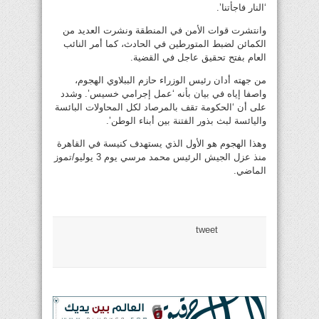
‘النار فاجأتنا’.
وانتشرت قوات الأمن في المنطقة ونشرت العديد من
الكمائن لضبط المتورطين في الحادث، كما أمر النائب
العام بفتح تحقيق عاجل في القضية.
من جهته أدان رئيس الوزراء حازم الببلاوي الهجوم،
واصفا إياه في بيان بأنه ‘عمل إجرامي خسيس’. وشدد
على أن ‘الحكومة تقف بالمرصاد لكل المحاولات البائسة
واليائسة لبث بذور الفتنة بين أبناء الوطن’.
وهذا الهجوم هو الأول الذي يستهدف كنيسة في القاهرة
منذ عزل الجيش الرئيس محمد مرسي يوم 3 يوليو/تموز
الماضي.
tweet