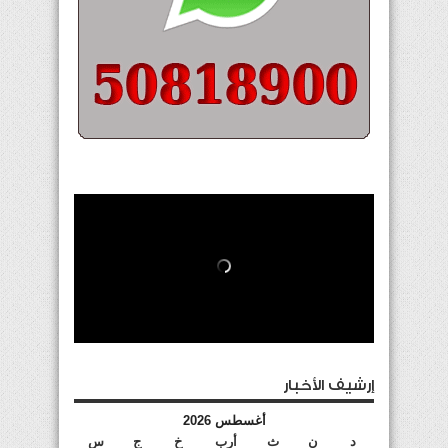
إرشيف الأخبار
أغسطس 2026
د
ن
ث
أرب
خ
ج
س