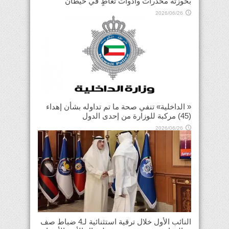
بحوزته مخدرات وأدوات تعاطٍ في خيطان
2026/06/26
« الداخلية» تنفي صحة ما تم تداوله بشأن إهداء
(45) مركبة للوزارة من إحدى الدول
2026/06/26
النائب الأول خلال ترقية استثنائية لـ4 ضباط صف