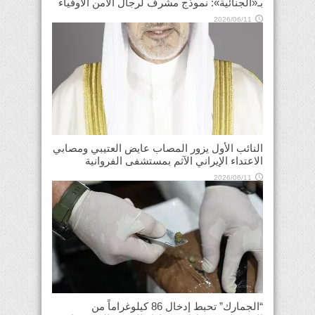
بـ«الجنائية»: نموذج مشرف لرجال الأمن الأوفياء
2026/06/11
النائب الأول يزور المصاب عايض العتيبي ومصابي
الاعتداء الإيراني الآثم بمستشفى الفروانية
2026/06/11
“الجمارك” تحبط إدخال 86 كيلوغراماً من