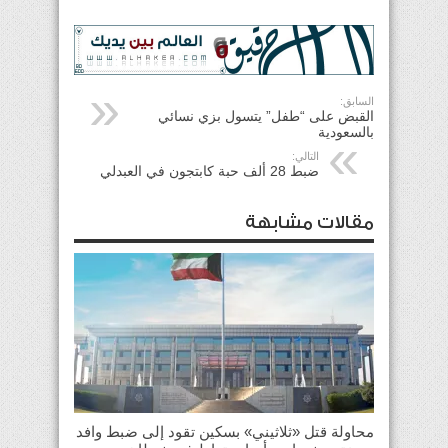
السابق:
القبض على “طفل” يتسول بزي نسائي
بالسعودية
التالي:
ضبط 28 ألف حبة كابتجون في العبدلي
مقالات مشابهة
محاولة قتل «ثلاثيني» بسكين تقود إلى ضبط وافد