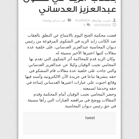
عبدالعزيز العدساني
نشرت بواسطة:
ALHAKEA
في
جرائم وقضايا
0
2013/10/22
قضت محكمة الجنح اليوم بالامتناع عن النطق بالعقاب
ضد الكاتب زايد الزيد في الشكوى المرفوعة من رئيس
ديوان المحاسبة عبدالعزيز العدساني، على خلفية عدة
مقالات كتبها اعتبرها الأخير مسيئة له.
وكان الزيد قدم للمحاكمة أثر الشكوى التي تقدم بها
المحامي نجيب الوقيان وكيلا عن عبدالعزيز العدساني
والتي جاءت على خلفية عدة مقالات قام المشكو في
حقه بنشرها تباعا في جريدة الآن الالكترونيه وأسند فيها
وقائع احتوت على عبارات اعتبرها العدساني إساءة في
حقه وخدشا لسمعته .
وحضر المحامي نجيب الوقيان أمام المحكمة وقدم
المقالات ووضح في مرافعته العبارات التي رآها مسيئة
في حق رئيس ديوان المحاسبة.
tweet