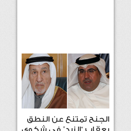
الجنح تمتنع عن النطق
بعقاب “الزيد” في شكوى