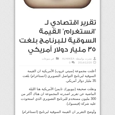
تقرير اقتصادي لـ
‘انستغرام’ القيمة
السوقية للبرنامج بلغت
35 مليار دولار أمريكي
نشرت بواسطة:
ALHAKEA
في
منوعات
0
2014/12/20
أعلنت مجموعة (سيتي غروب) الأمريكية ان القيمة
السوقية لبرنامج التواصل التصويري (انستاغرام) بلغت
35 مليار دولار أمريكي.
ونقلت صحيفة (نيويورك تايمز) الأمريكية هنا الليلة
الماضية عن تقرير اصدرته المجموعة ان هناك أكثر من
300 مليون مستخدم للبرنامج التصويري الذي استحوذت
عليه شركة (فيسبوك).
وأوضح التقرير ان القيمة السوقية لبرنامج (انستاغرام)