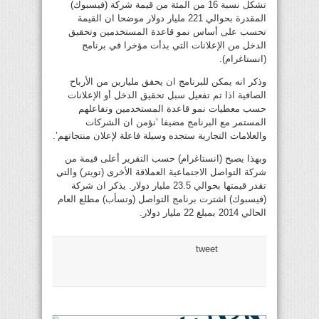
تشكل نسبة 16 من المئة من قيمة شركة (فيسبوك)
المقدرة بحوالي 221 مليار دولار موضحا ان القيمة
تحسب على أساس نمو قاعدة المستخدمين وتحقيق
الدخل من الإعلانات التي بدأت مؤخرا في برنامج
(انستاغرام).
وذكر انه يمكن للبرنامج ان يحقق مليارين من الأرباح
الصافية اذا تم تفعيل سبل تحقيق الدخل أو الإعلانات
حسب معطيات نمو قاعدة المستخدمين وتفاعلهم
المستمر مع البرنامج مضيفا ‘نؤمن ان الشركات
والعلامات التجارية ستجده وسيلة فاعلة لإعلان منتجاتهم’.
وبهذا يصبح (انستاغرام) حسب التقرير أعلى قيمة من
شركة التواصل الاجتماعية العملاقة الأخرى (تويتر) والتي
تقدر قيمتها بحوالي 23.5 مليار دولار. يذكر ان شركة
(فيسبوك) اشترت برنامج التواصل (وتسأب) مطلع العام
الحالي 2014 بمبلغ 22 مليار دولار.
tweet