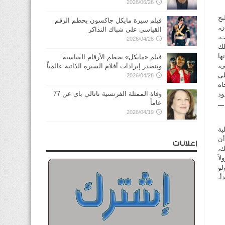
2026/06/26
خليج
فيلم سيرة مايكل جاكسون يحطم الرقم
ان،
القياسي على شباك التذاكر
ت،
2026/04/28
لك
ها
فيلم «مايكل» يحطم الأرقام القياسية
ي،
ويتصدر إيرادات أفلام السيرة الذاتية عالمياً
لى
2026/04/28
اه
وفاة الممثلة الفرنسية ناتالي باي عن 77
ود
عاماً
 روسيا لشبابها. ولن تتعافى أفريقيا من «إيبولا»، ولكن الخبر الجيد ـــ نعم هناك خبر جيد في 2015 ـــ
2026/04/19
ية
أن
إعلانات
ك،
اً
لو
هدأ،