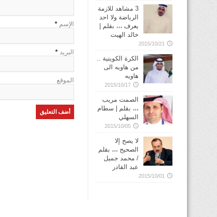
3 مشاهد للازمة
الرياضة ولا احد
الإسم
*
يعرف ،،، بقلم |
خالد الهيت
2015/10/21
البريد
*
الكرة الكويتية ..
من هاويه الى
هاويه
الموقع
2015/10/17
الصمت مريب
،،، بقلم | سطام
السهلي
2015/10/05
لا يصح إلا
الصحيح ،،، بقلم
/ محمد جميل
عبد القادر
2015/10/01