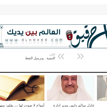
التالي:
التنمية.. وبرميل النفط
عادل سالم دابس مدير ادارة
أمواج لا صوت لها ،،، بقلم: سهل