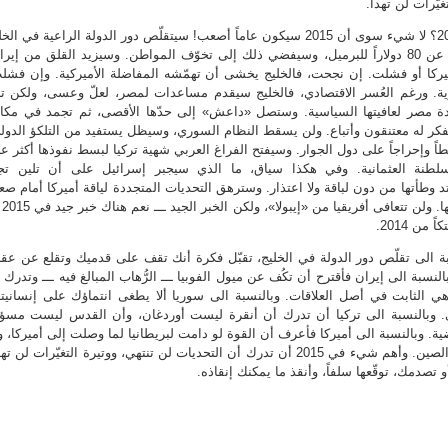
غيّرات لن تهدأ.
ما الذي سيفرّق 2015 عن 2014؟ لا شيء سوى أن 2015 سيكون عاماً أصعب! سيتقلّص دور الدولة الراعية في ال
إذا ظلّت أسعار النفط تتراجع عن 80 دولاراً للبرميل، وسيفضي ذلك إلى تخوّف المواطن. وسيزيد القلق من إير
ركا أو فشلت. إن نجحت، فالخليج يخشى أن تهمّشه المفاضلة الأميركية. وإن فشل
ة. ورغم العُسر الاقتصادي، فالخليج سيقدم مساعدات لمصر، لعلّ وعسى، ولكن ت
 مصر لعافيتها السياسية. وستصل «داعش» إلى حدّها الأقصى، ثم تجمد في مكان
كر له معتنقون وأتباع. ولن يسقط النظام السوري، وسيظل يستفيد من التلكؤ الدول
 وإحراجاً على دول الجوار. وسيفتح الفراغ العربي شهية تركيا لبسط نفوذها أكثر ع
سلطنة العثمانية. وفي هكذا سياق، ما الذي سيجبر إسرائيل على أن تلين تج
طأتها من دون لباقة ولا اعتذار. وسترهق التحديات المتجددة لياقة أميركا أمام صع
الصين، واستعادة
ن 2014.
ة الى تقلّص دور الدولة في الخليج، تقبّل فكرة أنك تقف على قدميك وتقلع عن عقل
لنسبة الى إيران فأقترح أن تكُف عن ميول الفوبيا ـــ الرُّهاب المبالغ فيه ـــ وتدرك 
هي الثابت في أصل العلاقات. وبالنسبة الى سوريا ألا يطغى انتماؤك على إنسانيت
ي. وبالنسبة الى تركيا أن تدرك أن أنقرة ليست أوردغان، وأن القدس ليست مسؤول
لقضية. وبالنسبة الى أميركا فأعرف أن القوة لو دامت لبريطانيا لما وصلت إلى أميركا، و
دامت لأميركا لما صعدت الى الصين. وأهم شيء في 2015 أن تدرك أن التحديات لن تنتهي، ووتيرة التغيّرات لن ت
 تصدمك، توقّعها سلفاً، وأنقذ ما يمكنك إنقاذه.