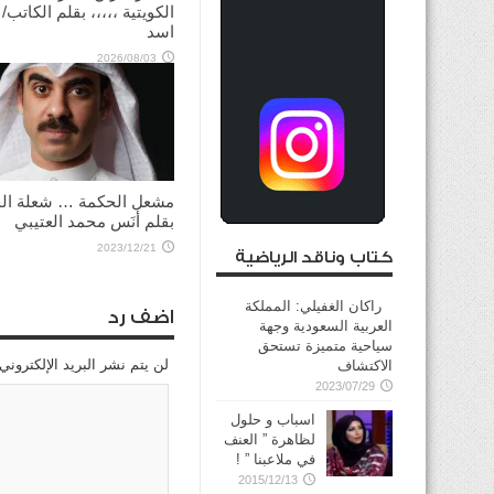
الكويتية ،،،،، بقلم الكاتب/
اسد
2026/08/03
مشعل الحكمة … شعلة الح
بقلم أنَس محمد العتيبي
2023/12/21
كتاب وناقد الرياضية
راكان الغفيلي: المملكة
اضف رد
العربية السعودية وجهة
سياحية متميزة تستحق
لن يتم نشر البريد الإلكتروني
الاكتشاف
2023/07/29
اسباب و حلول
لظاهرة ” العنف
في ملاعبنا ” !
2015/12/13