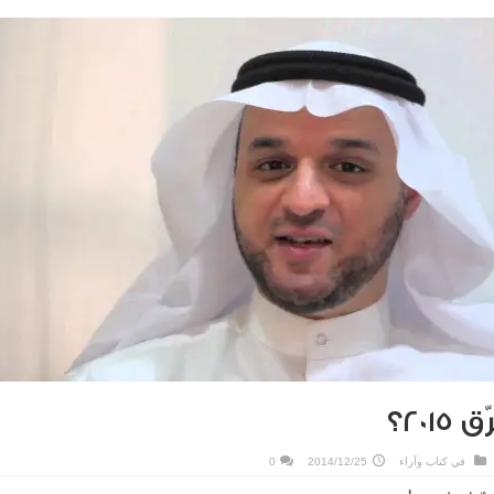
20؟
في
كتاب وآراء
2014/12/25
0