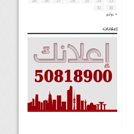
29
28
27
26
25
24
23
31
30
« يوليو
إعلانات