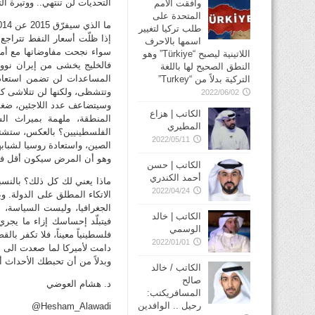
التحديات لن تنتهي.. ووتيرة الت
وافقت الأمم
المتحدة على
طلب تركيا لتغيير
اسمها بالاحرف
سواء نجحت مفاوضاتها مع أمي
اللاتينية ليصبح “Türkiye” وهو
فالخليج يخشى من إيران نووي
النطق الصحيح لها باللغة
المساعدات لن تضمن استعادة
التركية بدلاً من “Turkey”
وتتشظى، ولكنها لن تتلاشى كف
2022/06/02
وسيتضاعف عدد اللاجئين، ضغطاً
الكاتب | هزاع
المنطقة، ملهمة بميراث ال
المطيري
الفلسطينيين؟ بالعكس، ستشتد و
2022/05/11
وهو أن المرض سيكون أقل فتكاً م
الكاتب | حسن
أحمد الكندري
ماذا يعني لك كل ذلك؟ بالنسب
2022/04/24
الاتكاء المطلق على الدولة. وبا
الجغرافيا، وليست السياسة، 
الكاتب | خالد
فيتبلّد إحساسك إزاء ما يجر
الوسمي
فلسطينياً معيناً، فلا تكفر با
2022/01/01
وبدلاً من أن تحبطك الأحداث أو
الكاتب / خالد
صالح
د. هشام العوضي
المسافريكتب:
رحيل .. الوافدين
Hesham_Alawadi@