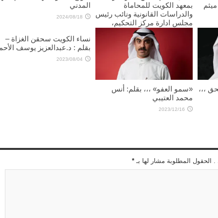
 ميثم
بمعهد الكويت للمحاماة
المدني
والدراسات القانونية ونائب رئيس
2024/08/18
مجلس ادارة مركز التحكيم،
يكتب: تفعيل قانون الوساطة في
نساء الكويت سحقن الغزاة –
المنازعات ضرورة لتعزيز العدالة
بقلم : د.عبدالعزيز يوسف الأحم
وتطوير العمل القانوني في
الكويت
2023/08/04
2025/09/18
ق ،،،
«سمو العفو» ،،، بقلم: أنس
محمد العتيبي
2023/12/16
 . الحقول المطلوبة مشار لها بـ
*