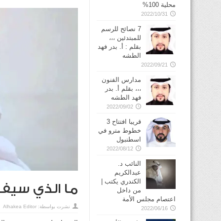
محلية 100%
2022/10/31
7 نصائح للرسم
للمبتدئين ،،،
بقلم : أ. بدر فهد
الطشه
2022/09/21
مدارس الفنون
،،، بقلم أ. بدر
فهد الطشه
2022/09/02
قريبا افتتاح 3
خطوط مترو في
2022/08/12
النائب د.
عبدالكريم
الكندري يكتب |
ما الذي سيفرّق 15
من داخل
اعتصام مجلس الأمة
نشرت بواسطة:
Alhakea Editor
2022/06/16