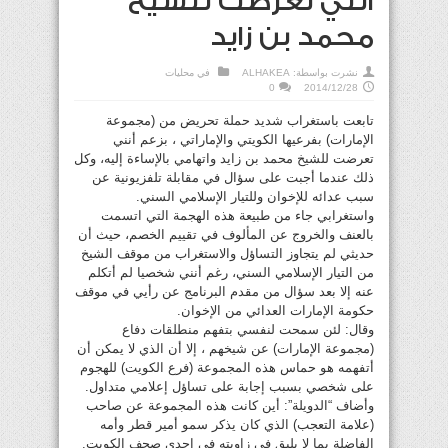
أنني تعرضت للشيخ
محمد بن زايد
نشرت بواسطة:
ALHAKEA
في
محليات
0
2014/12/28
تابعت باستغراب شديد حملة تحريض من (مجموعة
الإمارات) بفرعيها الكويتي والإماراتي ، بزعم أنني
تعرضت للشيخ محمد بن زايد واتهامي بالإساءة إليه، وكل
ذلك عندما أجبت على سؤال في مقابلة تلفزيونية عن
سبب عدائه للإخوان وللتيار الإسلامي السني.
واستغرابي جاء من طبيعة هذه الهجمة التي اتسمت
بالعنف والخروج عن المألوف في تقييم الخصم، حيث أن
حديثي لم يتجاوز التساؤل والاستغراب من موقف الشيخ
من التيار الإسلامي السني، رغم أنني شخصيا لم أتكلم
عنه إلا بعد سؤال من مقدم البرنامج عن رأيي في موقف
حكومة الإمارات العدائي من الإخوان.
وقال: لئن سمحت لنفسي بتفهم منطلقات دفاع
(مجموعة الإمارات) عن شيخهم ، إلا أن الذي لا يمكن أن
أتفهمه هو حماس هذه المجموعة (فرع الكويت) للهجوم
على شخصي بسبب إجابة على تساؤل إعلامي متداول.
وأضاف “الدويلة”: أين كانت هذه المجموعة عن صاحب
(علامة التعجب) الذي كان يذكر سمو أمير قطر وأمه
الفاضلة بما لا يليق في زاويته في إحدى صحف الكويت.