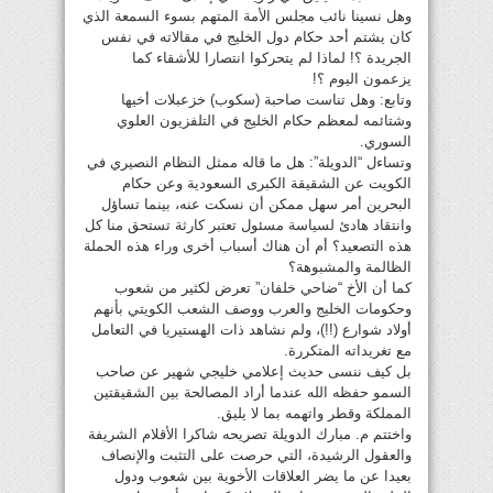
وهل نسينا نائب مجلس الأمة المتهم بسوء السمعة الذي
كان يشتم أحد حكام دول الخليج في مقالاته في نفس
الجريدة ؟! لماذا لم يتحركوا انتصارا للأشقاء كما
يزعمون اليوم ؟!
وتابع: وهل تناست صاحبة (سكوب) خزعبلات أخيها
وشتائمه لمعظم حكام الخليج في التلفزيون العلوي
السوري.
وتساءل “الدويلة”: هل ما قاله ممثل النظام النصيري في
الكويت عن الشقيقة الكبرى السعودية وعن حكام
البحرين أمر سهل ممكن أن نسكت عنه، بينما تساؤل
وانتقاد هادئ لسياسة مسئول تعتبر كارثة تستحق منا كل
هذه التصعيد؟ أم أن هناك أسباب أخرى وراء هذه الحملة
الظالمة والمشبوهة؟
كما أن الأخ “ضاحي خلفان” تعرض لكثير من شعوب
وحكومات الخليج والعرب ووصف الشعب الكويتي بأنهم
أولاد شوارع (!!)، ولم نشاهد ذات الهستيريا في التعامل
مع تغريداته المتكررة.
بل كيف ننسى حديث إعلامي خليجي شهير عن صاحب
السمو حفظه الله عندما أراد المصالحة بين الشقيقتين
المملكة وقطر واتهمه بما لا يليق.
واختتم م. مبارك الدويلة تصريحه شاكرا الأقلام الشريفة
والعقول الرشيدة، التي حرصت على التثبت والإنصاف
بعيدا عن ما يضر العلاقات الأخوية بين شعوب ودول