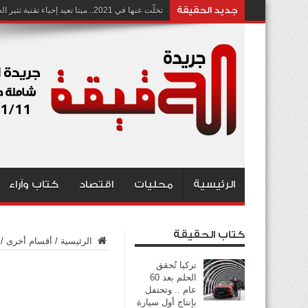
جديد الحقيقة
تخلّت عنها في 2021.. ميتا تعيد إحياء تقنية تثير الجدل بشأن انتهاك الخصوصية
الرئيسية
محليات
اقتصاد
كتاب وآراء
كتاب الحقيقة
الرئيسية
/
أقسام أخرى
/
تركيا تُحقق
الحلم بعد 60
عام .. وتحتفل
بإنتاج أول سيارة