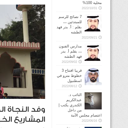
محلية 100%
2022/10/31
7 نصائح للرسم
للمبتدئين ،،،
بقلم : أ. بدر فهد
الطشه
2022/09/21
مدارس الفنون
،،، بقلم أ. بدر
فهد الطشه
2022/09/02
قريبا افتتاح 3
خطوط مترو في
2022/08/12
النائب د.
عبدالكريم
الكندري يكتب |
وفد النجاة ال
من داخل
اعتصام مجلس الأمة
المشاريع الخي
2022/06/16