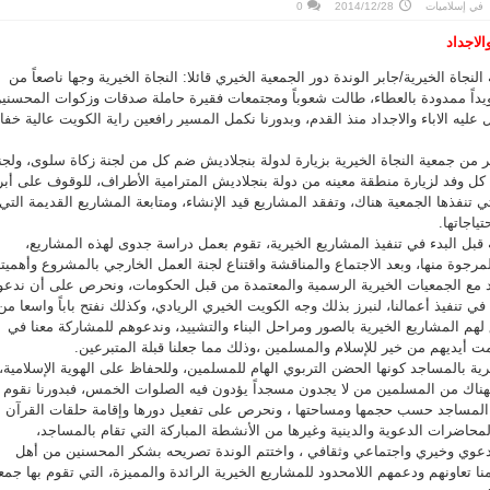
في
إسلاميات
2014/12/28
0
الاجداد
لنجاة الخيرية/جابر الوندة دور الجمعية الخيري قائلا: النجاة الخيرية وجها ناصعاً من
ويداً ممدودة بالعطاء، طالت شعوباً ومجتمعات فقيرة حاملة صدقات وزكوات المحسني
عليه الاباء والاجداد منذ القدم، وبدورنا نكمل المسير رافعين راية الكويت عالية خفا
ر من جمعية النجاة الخيرية بزيارة لدولة بنجلاديش ضم كل من لجنة زكاة سلوى، ولجن
 كل وفد لزيارة منطقة معينه من دولة بنجلاديش المترامية الأطراف، للوقوف على أبر
ي تنفذها الجمعية هناك، وتفقد المشاريع قيد الإنشاء، ومتابعة المشاريع القديمة التي
ياجاتها.
ية قبل البدء في تنفيذ المشاريع الخيرية، تقوم بعمل دراسة جدوى لهذه المشاريع،
المرجوة منها، وبعد الاجتماع والمناقشة واقتناع لجنة العمل الخارجي بالمشروع وأهميته
اقد مع الجمعيات الخيرية الرسمية والمعتمدة من قبل الحكومات، ونحرص على أن ندعو
 تنفيذ أعمالنا، لنبرز بذلك وجه الكويت الخيري الريادي، وكذلك نفتح باباً واسعا من
لهم المشاريع الخيرية بالصور ومراحل البناء والتشييد، وندعوهم للمشاركة معنا في
مت أيديهم من خير للإسلام والمسلمين ،وذلك مما جعلنا قبلة المتبرعين.
يرية بالمساجد كونها الحضن التربوي الهام للمسلمين، وللحفاظ على الهوية الإسلامية،
هناك من المسلمين من لا يجدون مسجداً يؤدون فيه الصلوات الخمس، فبدورنا نقوم
ر المساجد حسب حجمها ومساحتها ، ونحرص على تفعيل دورها وإقامة حلقات القرآن
المحاضرات الدعوية والدينية وغيرها من الأنشطة المباركة التي تقام بالمساجد،
عوي وخيري واجتماعي وثقافي ، واختتم الوندة تصريحه بشكر المحسنين من أهل
نا تعاونهم ودعمهم اللامحدود للمشاريع الخيرية الرائدة والمميزة، التي تقوم بها جمع