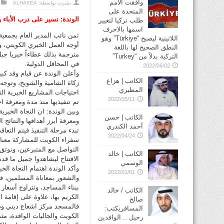
وافقت الأمم
نشرت بواسطة:
ALHAKEA
المتحدة على
الوندة: نسير على درب الأباء و
طلب تركيا لتغيير
اسمها بالاحرف
ثمن نائب المدير العام بجمعية ا
اللاتينية ليصبح “Türkiye” وهو
أوجه العمل الخيري الكويتي، 
النطق الصحيح لها باللغة
مترجمة بذلك عطاءاً خيريا جبل 
التركية بدلاً من “Turkey”
في المحافل الدولية.
2022/06/02
وأعلن الوندة عن قيام وفد كبي
الكاتب | هزاع
زكاة الشامية والشويخ، وتوجه
المطيري
احتياجات المشاريع الخيرية الت
2022/05/11
تم تنفيذيها منذ مدة ومعرفة احت
وبين الوندة: ان النجاة الخير
الكاتب | حسن
ومعرفة أبرز أهدافها والنتائج 
أحمد الكندري
تبدء مرحلة التنفيذ فيتم التع
2022/04/24
سفراء الكويت للمشاركة معنا في
التواصل مع المتبرعين، ونوثق 
الكاتب | خالد
الافتتاح ليشاهدوا جميل ما قد
الوسمي
وأكد الوندة اهتمام النجاة الخ
2022/01/01
والشعور بمعاناة المسلمين، ف
ببناء المساجد، وتتراوح أسعا
الكاتب / خالد
الكريم بها، علاوة على إقامة 
صالح
فالمسجد مركز اشعاع ديني ود
المسافريكتب:
الكويت والجاليات الوافدة، مثم
رحيل .. الوافدين