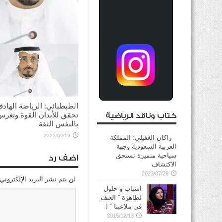
احتكار السلع أوقات الأزما
والحروب حرام
2026/04/17
الطبطبائي: الرياضة الهادف
تحقق للأبدان القوة وتغر
كتاب وناقد الرياضية
بالنفس الثقة
2025/09/19
راكان الغفيلي: المملكة
العربية السعودية وجهة
سياحية متميزة تستحق
اضف رد
الاكتشاف
2023/07/29
لن يتم نشر البريد الإلكتروني
اسباب و حلول
لظاهرة ” العنف
في ملاعبنا ” !
2015/12/13