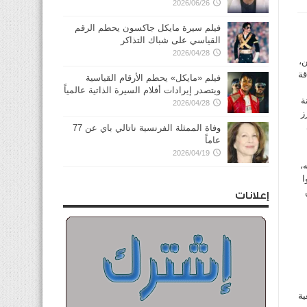
2026/06/26
فيلم سيرة مايكل جاكسون يحطم الرقم
القياسي على شباك التذاكر
2026/04/28
ن،
قة
فيلم «مايكل» يحطم الأرقام القياسية
ويتصدر إيرادات أفلام السيرة الذاتية عالمياً
ة
2026/04/28
ز
وفاة الممثلة الفرنسية ناتالي باي عن 77
عاماً
2026/04/19
،
ا
إعلانات
ية