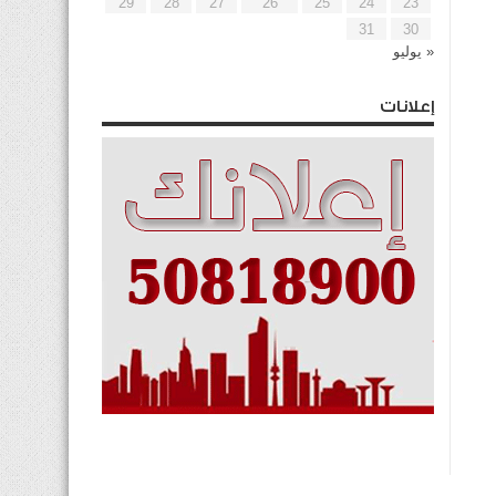
29
28
27
26
25
24
23
31
30
« يوليو
إعلانات