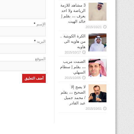
3 مشاهد للازمة
الرياضة ولا احد
يعرف ،،، بقلم |
خالد الهيت
الإسم
*
2015/10/21
الكرة الكويتية ..
من هاويه الى
البريد
*
هاويه
2015/10/17
الموقع
الصمت مريب
،،، بقلم | سطام
السهلي
2015/10/05
لا يصح إلا
الصحيح ،،، بقلم
/ محمد جميل
عبد القادر
2015/10/01