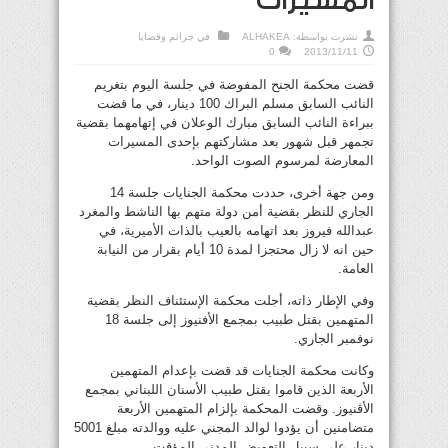
المسيرات
نشرت بواسطة:
ALHAKEA
في
جرائم وقضايا
0
2013/11/11
قضت محكمة الجنح المفوضة في جلسة اليوم بتغريم
النائب السابق مسلم البراك 100 دينار، في ما قضت
ببراءة النائب السابق مبارك الوعلان في إتهامهما بقضية
تجمهر قبل شهور بعد مشاركتهم بإحدى المسيرات
المعارضة لمرسوم الصوت الواحد.
ومن جهة أخرى، حددت محكمة الجنايات جلسة 14
الجاري للنظر بقضية أمن دولة متهم بها الناشط والمغرد
عبدالله فيروز بعد اتهامه بالعيب بالذات الأميرية، في
حين انه لا زال محتجزا لمدة 10 أيام بقرار من النيابة
العامة.
وفي الإطار ذاته، أجلت محكمة الإستئناف النظر بقضية
المتهمين بقتل طبيب بمجمع الأفنيوز إلى جلسة 18
نوفمبر الجاري.
وكانت محكمة الجنايات قد قضت بإعدام المتهمين
الأربعة الذين قاموا بقتل طبيب الأسنان اللبناني بمجمع
الأڤنيوز. وقضت المحكمة بإلزام المتهمين الأربعة
متضامنين أن يؤدوا لوالد المجني عليه ووالدته مبلغ 5001
دينار على سبيل التعويض المدني المؤقت.