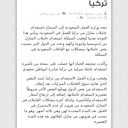
تركيا
نشرت بواسطة:
ALHAKEA
في
عربي وعالمي
0
2013/11/11
تتجه وزارة العمل السعودية إلى السماح باستقدام
عاملات منازل من تركيا للعمل في السعودية، ويأتي هذا
التوجه بعدما أوقفت المملكة استقدام عاملات المنازل
من إندونيسيا وإثيوبيا والهند وعدد من الدول التي تسببت
بعض عاملاتها بمشكلات مع العائلات السعودية في
المملكة.
وأكدت صحيفة الحياة أنها حصلت على نسخة من تأشيرة
استقدام عاملة منزلية من تركيا صادرة لمواطن سعودي.
وفتحت وزارة العمل الاستقدام من تركيا، لسد النقص
الذي تعانيه سوق العاملات المنزليات بعد إيقاف
الاستقدام من بعض الدول ووضْع البعض الآخر شروطاً
تعجيزية لاستقدام عاملاتها، إضافة إلى ارتفاع أسعار
الاستقدام والتأشيرة، وكذلك كثرة مشكلات العاملات في
المنازل السعودية من هروب أو عدم الاستمرار في
العمل بعد المدة المحددة لهن وهي ثلاثة أشهر، وهو ما
تسبب في هروبهن من منازل كفلائهم بعد هذه المدة
القصيرة.