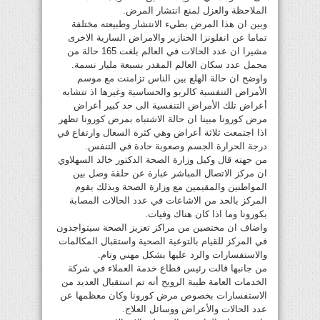
الملاحظة والعزل لمنع انتشار المرض.
وبين ان هذا المرض بطيء الانتشار وطبيعته مختلفة
تماما عن انفلونزا الخنازير والامراض السارية الاخرى
مشيرا ان عدد الحالات في العالم بلغت 165 حالة من
مجمل عدد سكان العالم المقدر بسبعة مليار نسمة.
واوضح ان حالة الهلع بين الناس تزامنت مع موسم
الأمراض التنفسية كالربو والحساسية وغيرها اذ تتشابه
أعراض تلك الأمراض التنفسية الى حد كبير أعراض
مرض كورونا مبينا ان حالة الاشتباه بمرض كورونا تظهر
اذا اجتمعت ثلاثة أعراض وهي كثرة السعال وارتفاع في
درجة الحرارة الجسم وصعوبة حادة في التنفس.
من جهته قال وكيل وزارة الصحة الدكتور خالد السهلاوي
ان مركز الاتصال المباشر عبارة عن حلقة وصل بين
المواطنين والمقيمين مع وزارة الصحة وبذلك يقوم
المركز بالحد من الاشاعات في عدد الحالات المصابة
بكورونا وما اذا كان هناك وفيات.
واضاف ان مختصين من مراكز تعزيز الصحة سيتواجدون
في المركز للقيام بالتوعية الصحية واستقبال المكالمات
والاستفسارات والرد عليها بشكل مهني وتام.
من جانبها قالت رئيس قطاع خدمة العملاء في شركة
الخدمات العامة طيبة الرويح أنه تم استقبال العديد من
الاستفسارات بخصوص مرض كورونا وكان معظمها عن
عدد الحالات والأعراض ووسائل العلاج.