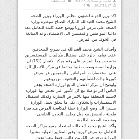
نشرت بواسطة:
ALHAKEA
في
محليات
0
2013/11/17
اكد وزير الدولة لشؤون مجلس الوزراء ووزير الصحة
الشيخ محمد العبدالله المبارك الصباح سيطرة وزارة
الصحة على مرض كورونا ووضع خطة كاملة للتعامل معه
داعيا المواطنين والمقيمين الى الاطمئنان وعد المبالغة
في الخوف من المرض.
وأضاف الشيخ محمد العبدالله في تصريح للصحافين
عقب قيامه بالرد على استقبال مكالمات المستفسرين
بخصوص هذا المرض على رقم مركز الاتصال (151) ان
وزارة الصحة وضعت طبيبا مختصا في مركز الاتصال للرد
على استفسارات المواطنين والمقيمين عن مرض
كورونا وذلك لطمأنتهم والتخفيف من روعهم.
واوضح ان مركز الاتصال التابع لوزارة الصحة يجعل
الناس أكثر تواصلا مع كل الأمور التي تختص بها الوزارة
لاسيما المتعلقة منها بالامراض السارية وكذلك استقبال
الاستفسارات والشكاوى بكل ما يتعلق بعمل الوزارة
مشيرا الى وضع الوزارة خطة لمكافحة المرض منذ فترة
طويلة بالتنسيق مع دول مجلس التعاون الخليجي
ومنظمة الصحة العالمية.
وأكد الشيخ محمد العبدالله استعداد جميع مراكز الصحة
للتعامل مع مرض كورونا وفق المعايير الدولية مشيرا
الى انه توجد في الكويت حالتين فقط وهما تحت