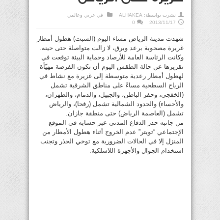
نشرت بواسطة:
ALHAKEA
في
عربي وعالمي
0
2013/11/17
شهدت مدينة الرياض مساء اليوم (السبت) هطول أمطار
غزيرة مصحوبة برعد وبرق، لا زالت متواصلة حتى حينه.
وكانت الرئاسة العامة للأرصاد وحماية البيئة توقعت في
تقريرها عن حالة الطقس اليوم أن تكون الفرصة مهيّأة
لهطول أمطار رعدية متوسطة إلى غزيرة مع نشاط في
الرياح السطحية مساءً على مناطق الشرقية تشمل
(الخفجي، وحفر الباطن، والجبيل، والدمام، والظهران،
والأحساء) والحدود الشمالية تشمل (رفحا)، والرياض
تشمل (العاصمة الرياض) حتى منطقة جازان.
من جانبه حذر الدفاع المدني عبر حسابه في الموقع
الإجتماعي “تويتر” عدم الخروج أثناء هطول الأمطار من
المنزل إلا في الحالات الضرورية مع توخي الحذر وتجنب
استخدام الجوال والأجهزة اللاسلكية.